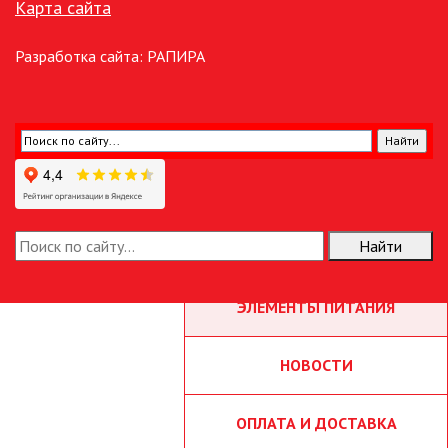
РОЗЕТКА ИНФОРМАЦИОННАЯ
Карта сайта
(RJ45)
Разработка сайта:
РАПИРА
РОЗЕТКА ТЕЛЕФОННАЯ
СВЕТОРЕГУЛЯТОРЫ
ТЕРМОРЕГУЛЯТОРЫ
УСТРОЙСТВО ЗАРЯДНОЕ USB
Найти
(РОЗЕТКА USB)
ЭЛЕМЕНТЫ ПИТАНИЯ
НОВОСТИ
ОПЛАТА И ДОСТАВКА