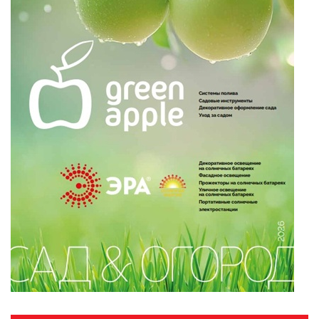
ПАЯЛЬНОЕ ОБОРУДОВАНИЕ
ПОДВЕСНЫЕ ЛОФТ
СВЕТИЛЬНИКИ
ПОРТАТИВНЫЕ СОЛНЕЧНЫЕ
ЭЛЕКТРОСТАНЦИИ
ПРОТИВОМОСКИТНЫЕ ЛАМПЫ
РАЗЪЁМЫ, ПЕРЕХОДНИКИ, ТВ
ДЕЛИТЕЛИ
СЕТЕВЫЕ ФИЛЬТРЫ, СИЛОВЫЕ
РАЗЪЕМЫ И УДЛИНИТЕЛИ,
ТРОЙНИКИ И КОЛОДКИ, ВИЛКИ
СИСТЕМЫ ПОЛИВА
СТАБИЛИЗАТОРЫ НАПРЯЖЕНИЯ