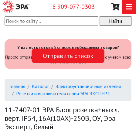
8 909-077-0303
Найти
О КОМПАНИИ
КАТАЛОГ
У вас есть готовый список необходимых товаров?
Отправить список
САДОВЫЙ ИНВЕНТАРЬ И
Просто отправьте его нам и мы посчитаем стоимость с учетом всех
ИНСТРУМЕНТЫ
возможных скидок
ПРОМЫШЛЕННЫЕ СВЕТИЛЬНИКИ
Главная
Каталог
Электроустановочные изделия
ОФИСНЫЕ ПОДВЕСНЫЕ
Розетки и выключатели серии ЭРА ЭКСПЕРТ
СВЕТИЛЬНИКИ «GEOMETRIA»
11-7407-01 ЭРА Блок розетка+выкл.
ПРОЖЕКТОРЫ
верт. IP54, 16A(10AX)-250В, ОУ, Эра
Эксперт, белый
ФОНАРИ