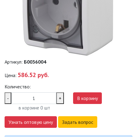
ДЕКОРАТИВНЫЕ СВЕТИЛЬНИКИ
ИЗОЛЯЦИОННАЯ ЛЕНТА
ИНФРАКРАСНЫЕ ЛАМПЫ
Артикул:
Б0036004
ИСТОЧНИКИ СВЕТА
586.52 руб.
Цена:
Количество:
КАБЕЛЕНЕСУЩИЕ СИСТЕМЫ
-
+
В корзину
КАБЕЛЬ
в корзине
0
шт
Узнать оптовую цену
Задать вопрос
КЛЕЙКИЕ ЛЕНТЫ
ЛЕНТЫ СВЕТОДИОДНЫЕ (LED