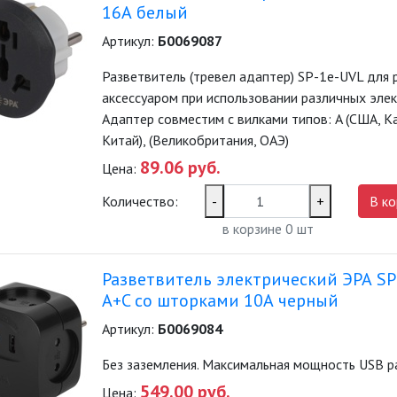
16А белый
Артикул:
Б0069087
Разветвитель (тревел адаптер) SP-1e-UVL для 
аксессуаром при использовании различных эле
Адаптер совместим с вилками типов: A (США, Кан
Китай), (Великобритания, ОАЭ)
89.06 руб.
Цена:
Количество:
-
+
В ко
в корзине
0
шт
Разветвитель электрический ЭРА SP-
A+C со шторками 10А черный
Артикул:
Б0069084
Без заземления. Максимальная мощность USB р
549.00 руб.
Цена: