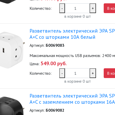
Количество:
-
+
В ко
в корзине
0
шт
Разветвитель электрический ЭРА SP
A+C со шторками 10А белый
Артикул:
Б0069083
Максимальная мощность USB разъемов: 2400 
549.00 руб.
Цена:
Количество:
-
+
В ко
в корзине
0
шт
Разветвитель электрический ЭРА SP-
A+C с заземлением со шторками 16
Артикул:
Б0069082