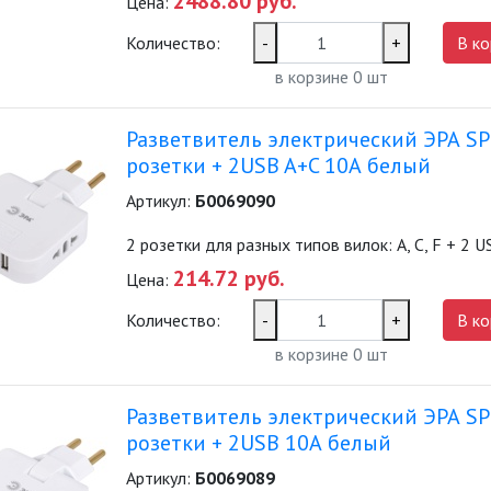
2488.80 руб.
Цена:
Количество:
-
+
В ко
в корзине
0
шт
Разветвитель электрический ЭРА SP
розетки + 2USB A+C 10А белый
Артикул:
Б0069090
2 розетки для разных типов вилок: А, С, F + 2 US
214.72 руб.
Цена:
Количество:
-
+
В ко
в корзине
0
шт
Разветвитель электрический ЭРА SP
розетки + 2USB 10А белый
Артикул:
Б0069089