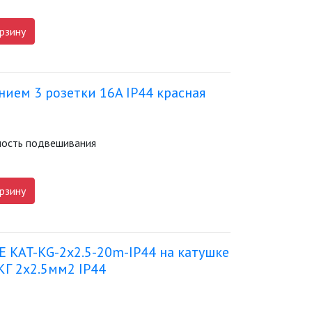
рзину
нием 3 розетки 16A IP44 красная
жность подвешивания
рзину
 KAT-KG-2x2.5-20m-IP44 на катушке
КГ 2x2.5мм2 IP44