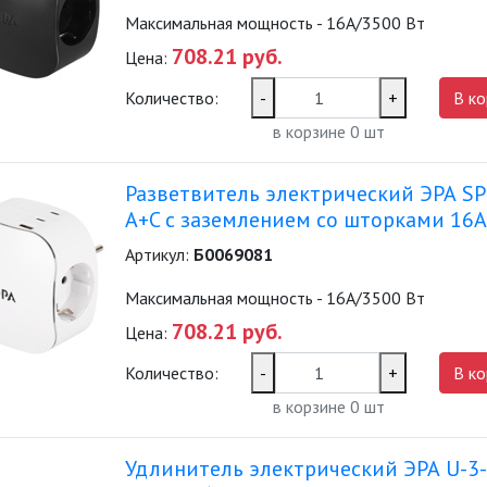
Максимальная мощность - 16А/3500 Вт
708.21 руб.
Цена:
Количество:
-
+
В ко
в корзине
0
шт
Разветвитель электрический ЭРА SP
A+C с заземлением со шторками 16
Артикул:
Б0069081
Максимальная мощность - 16А/3500 Вт
708.21 руб.
Цена:
Количество:
-
+
В ко
в корзине
0
шт
Удлинитель электрический ЭРА U-3-