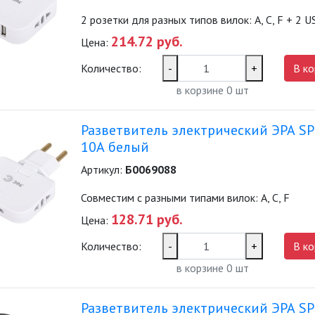
2 розетки для разных типов вилок: А, С, F + 2 
214.72 руб.
Цена:
Количество:
-
+
В ко
в корзине
0
шт
Разветвитель электрический ЭРА SP
10А белый
Артикул:
Б0069088
Совместим с разными типами вилок: А, С, F
128.71 руб.
Цена:
Количество:
-
+
В ко
в корзине
0
шт
Разветвитель электрический ЭРА SP