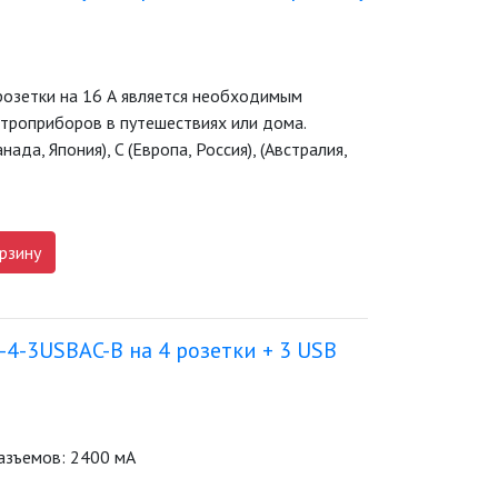
розетки на 16 А является необходимым
ктроприборов в путешествиях или дома.
ада, Япония), C (Европа, Россия), (Австралия,
рзину
4-3USBAC-B на 4 розетки + 3 USB
азъемов: 2400 мА