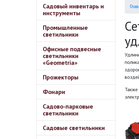
Садовый инвентарь и
Глав
инструменты
Се
Промышленные
светильники
уд
Офисные подвесные
Удлини
светильники
«Geometria»
полик
здоро
Прожекторы
возде
Также
Фонари
электр
Садово-парковые
светильники
Садовые светильники