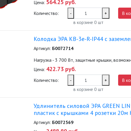
564.25 руб.
Цена:
Количество:
-
+
В ко
в корзине
0
шт
Колодка ЭРА KB-3e-R-IP44 с заземле
Артикул:
Б0072714
Нагрузка - 3 700 Вт, защитные крышки, возмо
422.73 руб.
Цена:
Количество:
-
+
В ко
в корзине
0
шт
Удлинитель силовой ЭРА GREEN LINE
пластик c крышками 4 розетки 20м 
Артикул:
Б0072569