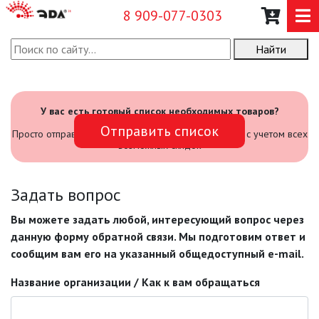
8 909-077-0303
Найти
О КОМПАНИИ
КАТАЛОГ
У вас есть готовый список необходимых товаров?
Отправить список
Просто отправьте его нам и мы посчитаем стоимость с учетом всех
НОВОСТИ
возможных скидок
ОПЛАТА И ДОСТАВКА
Задать вопрос
Вы можете задать любой, интересующий вопрос через
ЗАДАТЬ ВОПРОС
данную форму обратной связи. Мы подготовим ответ и
сообщим вам его на указанный общедоступный e-mail.
ЗАЯВКА
Название организации / Как к вам обращаться
КОНТАКТЫ