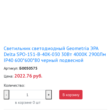
ЛЕНТЫ)
ЛИНЕЙНЫЕ СВЕТОДИОДНЫЕ
СВЕТИЛЬНИКИ
ЛЮСТРЫ
МОДУЛЬНЫЕ СИСТЕМЫ
Светильник светодиодный Geometria ЭРА
ОСВЕЩЕНИЯ (LED МОДУЛИ)
Delta SPO-151-B-40K-030 30Вт 4000К 2900Лм
IP40 600*600*80 черный подвесной
НАСТОЛЬНЫЕ СВЕТИЛЬНИКИ
Артикул:
Б0050575
НИЗКОВОЛЬТНОЕ
2022.76 руб.
Цена:
ОБОРУДОВАНИЕ
Количество:
НОВОГОДНЕЕ ОСВЕЩЕНИЕ
-
+
В корзину
в корзине
0
шт
ОТВЕРТКИ