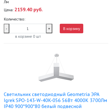
НОВОСТИ
Лм
2159.40 руб.
Цена:
ОПЛАТА И ДОСТАВКА
Количество:
-
+
В корзину
ЗАДАТЬ ВОПРОС
в корзине
0
шт
ЗАЯВКА
КОНТАКТЫ
Светильник светодиодный Geometria ЭРА
Igrek SPO-143-W-40K-056 56Вт 4000К 3700Лм
IP40 900*900*80 белый подвесной