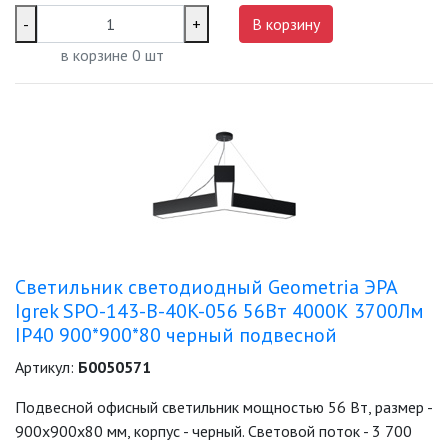
-
+
В корзину
ТОЧЕЧНЫЕ СВЕТИЛЬНИКИ
в корзине
0
шт
УЛИЧНОЕ ОСВЕЩЕНИЕ НА
СОЛНЕЧНЫХ БАТАРЕЯХ
УЛИЧНЫЕ СВЕТИЛЬНИКИ
ФОНТАНЫ
ЭЛЕКТРОЗВОНКИ И АКСЕССУАРЫ
Светильник светодиодный Geometria ЭРА
Igrek SPO-143-B-40K-056 56Вт 4000К 3700Лм
ЭЛЕКТРОУСТАНОВОЧНЫЕ
IP40 900*900*80 черный подвесной
ИЗДЕЛИЯ
Артикул:
Б0050571
ЭЛЕМЕНТЫ ПИТАНИЯ
Подвесной офисный светильник мощностью 56 Вт, размер -
900х900х80 мм, корпус - черный. Световой поток - 3 700