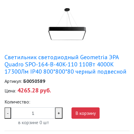
САДОВО-ПАРКОВЫЕ
СВЕТИЛЬНИКИ
САДОВЫЕ СВЕТИЛЬНИКИ
САДОВЫЕ ФАСАДНЫЕ
СВЕТИЛЬНИКИ
Светильник светодиодный Geometria ЭРА
СВЕТИЛЬНИКИ ДЛЯ РОСТА
Quadro SPO-164-B-40K-110 110Вт 4000К
РАСТЕНИЙ (ФИТОСВЕТИЛЬНИКИ)
17300Лм IP40 800*800*80 черный подвесной
АКСЕССУАРЫ ДЛЯ
Артикул:
Б0050589
ЭЛЕКТРОМОНТАЖА
4265.28 руб.
Цена:
БАКТЕРИЦИДНЫЕ ЛАМПЫ
Количество:
ДАТЧИКИ ДВИЖЕНИЯ И
-
+
В корзину
ФОТОРЕЛЕ
в корзине
0
шт
ДЕКОРАТИВНАЯ ПОДСВЕТКА