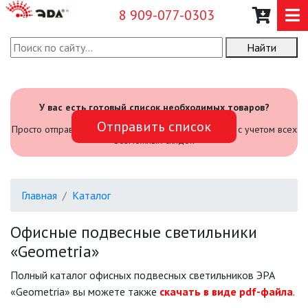
8 909-077-0303
Найти
О КОМПАНИИ
КАТАЛОГ
У вас есть готовый список необходимых товаров?
Отправить список
САДОВЫЙ ИНВЕНТАРЬ И
Просто отправьте его нам и мы посчитаем стоимость с учетом всех
ИНСТРУМЕНТЫ
возможных скидок
ПРОМЫШЛЕННЫЕ СВЕТИЛЬНИКИ
Главная
Каталог
ОФИСНЫЕ ПОДВЕСНЫЕ
СВЕТИЛЬНИКИ «GEOMETRIA»
Офисные подвесные светильники
«Geometria»
ПРОЖЕКТОРЫ
Полный каталог офисных подвесных светильников ЭРА
«Geometria» вы можете также
скачать в виде pdf-файла
.
ФОНАРИ