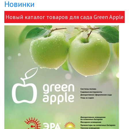
Новинки
ЛЕНТЫ)
Новый каталог товаров для сада Green Apple
ЛИНЕЙНЫЕ СВЕТОДИОДНЫЕ
СВЕТИЛЬНИКИ
и ЭРА!
ЛЮСТРЫ
МОДУЛЬНЫЕ СИСТЕМЫ
ОСВЕЩЕНИЯ (LED МОДУЛИ)
НАСТОЛЬНЫЕ СВЕТИЛЬНИКИ
НИЗКОВОЛЬТНОЕ
ОБОРУДОВАНИЕ
НОВОГОДНЕЕ ОСВЕЩЕНИЕ
ОТВЕРТКИ