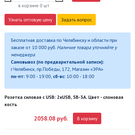
в корзине
0
шт
ДЕКОРАТИВНЫЕ СВЕТИЛЬНИКИ
Узнать оптовую цену
Задать вопрос
ИЗОЛЯЦИОННАЯ ЛЕНТА
Бесплатная доставка по Челябинску и области при
заказе от 10 000 руб.
Наличие товара уточняйте у
ИНФРАКРАСНЫЕ ЛАМПЫ
менеджера
Самовывоз (по предварительной записи):
ИСТОЧНИКИ СВЕТА
г.Челябинск, пр.Победы, 172, Магазин «ЭРА»
пн-пт:
9:00 - 19:00,
сб-вс:
10:00 - 18:00
КАБЕЛЕНЕСУЩИЕ СИСТЕМЫ
Розетка силовая с USB: 2хUSB, 5В-3А. Цвет - слоновая
КАБЕЛЬ
кость
2058.08 руб.
В корзину
КЛЕЙКИЕ ЛЕНТЫ
ЛЕНТЫ СВЕТОДИОДНЫЕ (LED