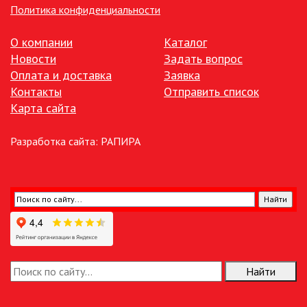
Политика конфиденциальности
ТОЧЕЧНЫЕ СВЕТИЛЬНИКИ
О компании
Каталог
Новости
Задать вопрос
УЛИЧНОЕ ОСВЕЩЕНИЕ НА
Оплата и доставка
Заявка
СОЛНЕЧНЫХ БАТАРЕЯХ
Контакты
Отправить список
Карта сайта
УЛИЧНЫЕ СВЕТИЛЬНИКИ
Разработка сайта:
РАПИРА
ФОНТАНЫ
ЭЛЕКТРОЗВОНКИ И АКСЕССУАРЫ
ЭЛЕКТРОУСТАНОВОЧНЫЕ
ИЗДЕЛИЯ
ЛЮКИ
Найти
РОЗЕТКИ И ВЫКЛЮЧАТЕЛИ