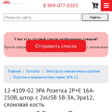
8 909-077-0303
Найти
О КОМПАНИИ
КАТАЛОГ
У вас есть готовый список необходимых товаров?
Отправить список
САДОВЫЙ ИНВЕНТАРЬ И
Просто отправьте его нам и мы посчитаем стоимость с учетом всех
ИНСТРУМЕНТЫ
возможных скидок
ПРОМЫШЛЕННЫЕ СВЕТИЛЬНИКИ
Главная
Каталог
Электроустановочные изделия
ОФИСНЫЕ ПОДВЕСНЫЕ
Розетки и выключатели серии ЭРА 12
СВЕТИЛЬНИКИ «GEOMETRIA»
12-4109-02 ЭРА Розетка 2P+E 16A-
ПРОЖЕКТОРЫ
250В, штор. с 2xUSB 5В-3А, Эра12,
слоновая кость
ФОНАРИ