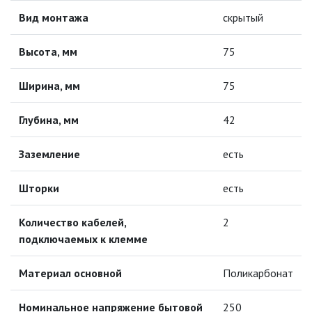
ЛЕНТЫ)
Вид монтажа
скрытый
ЛИНЕЙНЫЕ СВЕТОДИОДНЫЕ
Высота, мм
75
СВЕТИЛЬНИКИ
Ширина, мм
75
ЛЮСТРЫ
Глубина, мм
42
МОДУЛЬНЫЕ СИСТЕМЫ
ОСВЕЩЕНИЯ (LED МОДУЛИ)
Заземление
есть
НАСТОЛЬНЫЕ СВЕТИЛЬНИКИ
Шторки
есть
НИЗКОВОЛЬТНОЕ
ОБОРУДОВАНИЕ
Количество кабелей,
2
подключаемых к клемме
НОВОГОДНЕЕ ОСВЕЩЕНИЕ
Материал основной
Поликарбонат
ОТВЕРТКИ
Номинальное напряжение бытовой
250