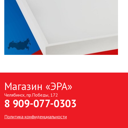
РОЗЕТКА ИНФОРМАЦИОННАЯ
(RJ45)
РОЗЕТКА ТЕЛЕФОННАЯ
СВЕТОРЕГУЛЯТОРЫ
ТЕРМОРЕГУЛЯТОРЫ
УСТРОЙСТВО ЗАРЯДНОЕ USB
(РОЗЕТКА USB)
Магазин «ЭРА»
ЭЛЕМЕНТЫ ПИТАНИЯ
Челябинск, пр.Победы, 172
8 909-077-0303
НОВОСТИ
Политика конфиденциальности
ОПЛАТА И ДОСТАВКА