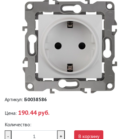
САДОВО-ПАРКОВЫЕ
СВЕТИЛЬНИКИ
САДОВЫЕ СВЕТИЛЬНИКИ
САДОВЫЕ ФАСАДНЫЕ
СВЕТИЛЬНИКИ
СВЕТИЛЬНИКИ ДЛЯ РОСТА
РАСТЕНИЙ (ФИТОСВЕТИЛЬНИКИ)
АКСЕССУАРЫ ДЛЯ
ЭЛЕКТРОМОНТАЖА
Артикул:
Б0038586
БАКТЕРИЦИДНЫЕ ЛАМПЫ
190.44 руб.
Цена:
ДАТЧИКИ ДВИЖЕНИЯ И
ФОТОРЕЛЕ
Количество:
-
+
В корзину
ДЕКОРАТИВНАЯ ПОДСВЕТКА