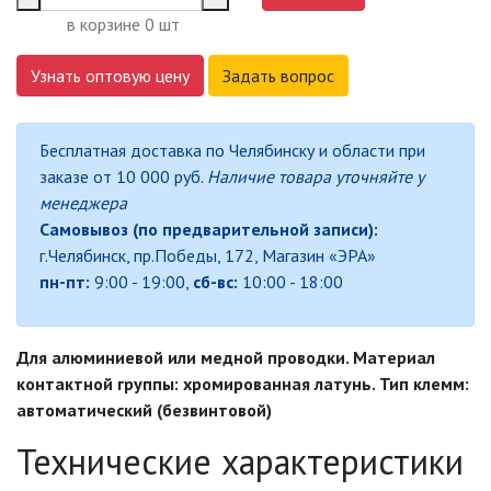
в корзине
0
шт
ДЕКОРАТИВНЫЕ СВЕТИЛЬНИКИ
Узнать оптовую цену
Задать вопрос
ИЗОЛЯЦИОННАЯ ЛЕНТА
Бесплатная доставка по Челябинску и области при
заказе от 10 000 руб.
Наличие товара уточняйте у
ИНФРАКРАСНЫЕ ЛАМПЫ
менеджера
Самовывоз (по предварительной записи):
ИСТОЧНИКИ СВЕТА
г.Челябинск, пр.Победы, 172, Магазин «ЭРА»
пн-пт:
9:00 - 19:00,
сб-вс:
10:00 - 18:00
КАБЕЛЕНЕСУЩИЕ СИСТЕМЫ
Для алюминиевой или медной проводки. Материал
КАБЕЛЬ
контактной группы: хромированная латунь. Тип клемм:
автоматический (безвинтовой)
КЛЕЙКИЕ ЛЕНТЫ
Технические характеристики
ЛЕНТЫ СВЕТОДИОДНЫЕ (LED