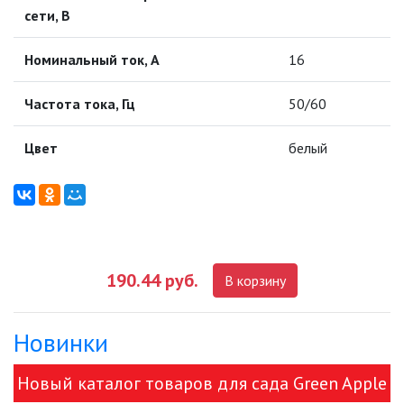
сети, В
ПАЯЛЬНОЕ ОБОРУДОВАНИЕ
Номинальный ток, А
16
ПОДВЕСНЫЕ ЛОФТ
СВЕТИЛЬНИКИ
Частота тока, Гц
50/60
ПОРТАТИВНЫЕ СОЛНЕЧНЫЕ
ЭЛЕКТРОСТАНЦИИ
Цвет
белый
ПРОТИВОМОСКИТНЫЕ ЛАМПЫ
РАЗЪЁМЫ, ПЕРЕХОДНИКИ, ТВ
ДЕЛИТЕЛИ
СЕТЕВЫЕ ФИЛЬТРЫ, СИЛОВЫЕ
190.44 руб.
В корзину
РАЗЪЕМЫ И УДЛИНИТЕЛИ,
ТРОЙНИКИ И КОЛОДКИ, ВИЛКИ
Новинки
СИСТЕМЫ ПОЛИВА
Новый каталог товаров для сада Green Apple
СТАБИЛИЗАТОРЫ НАПРЯЖЕНИЯ