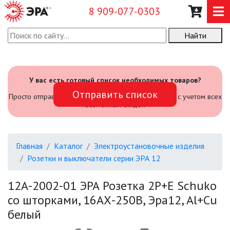
8 909-077-0303
Найти
О КОМПАНИИ
КАТАЛОГ
У вас есть готовый список необходимых товаров?
Отправить список
САДОВЫЙ ИНВЕНТАРЬ И
Просто отправьте его нам и мы посчитаем стоимость с учетом всех
ИНСТРУМЕНТЫ
возможных скидок
ПРОМЫШЛЕННЫЕ СВЕТИЛЬНИКИ
Главная
Каталог
Электроустановочные изделия
ОФИСНЫЕ ПОДВЕСНЫЕ
Розетки и выключатели серии ЭРА 12
СВЕТИЛЬНИКИ «GEOMETRIA»
12А-2002-01 ЭРА Розетка 2P+E Schuko
ПРОЖЕКТОРЫ
со шторками, 16АХ-250В, Эра12, Al+Cu
белый
ФОНАРИ