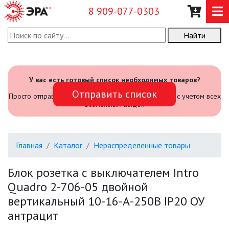
8 909-077-0303
Найти
О КОМПАНИИ
КАТАЛОГ
У вас есть готовый список необходимых товаров?
Отправить список
САДОВЫЙ ИНВЕНТАРЬ И
Просто отправьте его нам и мы посчитаем стоимость с учетом всех
ИНСТРУМЕНТЫ
возможных скидок
ПРОМЫШЛЕННЫЕ СВЕТИЛЬНИКИ
Главная
Каталог
Нераспределенные товары
ОФИСНЫЕ ПОДВЕСНЫЕ
СВЕТИЛЬНИКИ «GEOMETRIA»
Блок розетка с выключателем Intro
Quadro 2-706-05 двойной
ПРОЖЕКТОРЫ
вертикальный 10-16-А-250В IP20 ОУ
антрацит
ФОНАРИ