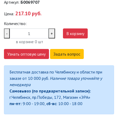
Артикул:
Б0069707
САДОВО-ПАРКОВЫЕ
СВЕТИЛЬНИКИ
217.10 руб.
Цена:
Количество:
САДОВЫЕ СВЕТИЛЬНИКИ
-
+
В корзину
САДОВЫЕ ФАСАДНЫЕ
в корзине
0
шт
СВЕТИЛЬНИКИ
СВЕТИЛЬНИКИ ДЛЯ РОСТА
Узнать оптовую цену
Задать вопрос
РАСТЕНИЙ (ФИТОСВЕТИЛЬНИКИ)
АКСЕССУАРЫ ДЛЯ
Бесплатная доставка по Челябинску и области при
ЭЛЕКТРОМОНТАЖА
заказе от 10 000 руб.
Наличие товара уточняйте у
менеджера
БАКТЕРИЦИДНЫЕ ЛАМПЫ
Самовывоз (по предварительной записи):
г.Челябинск, пр.Победы, 172, Магазин «ЭРА»
ДАТЧИКИ ДВИЖЕНИЯ И
пн-пт:
9:00 - 19:00,
сб-вс:
10:00 - 18:00
ФОТОРЕЛЕ
ДЕКОРАТИВНАЯ ПОДСВЕТКА