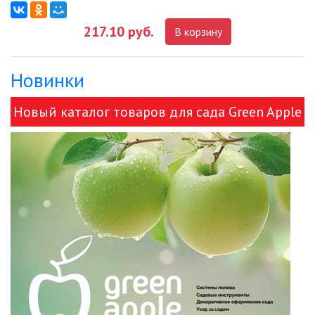
217.10 руб.
В корзину
ДЕКОРАТИВНЫЕ СВЕТИЛЬНИКИ
Новинки
ИЗОЛЯЦИОННАЯ ЛЕНТА
Новый каталог товаров для сада Green Apple
ИНФРАКРАСНЫЕ ЛАМПЫ
и ЭРА!
ИСТОЧНИКИ СВЕТА
КАБЕЛЕНЕСУЩИЕ СИСТЕМЫ
КАБЕЛЬ
КЛЕЙКИЕ ЛЕНТЫ
ЛЕНТЫ СВЕТОДИОДНЫЕ (LED