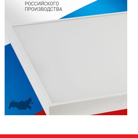
ПАЯЛЬНОЕ ОБОРУДОВАНИЕ
ПОДВЕСНЫЕ ЛОФТ
СВЕТИЛЬНИКИ
ПОРТАТИВНЫЕ СОЛНЕЧНЫЕ
ЭЛЕКТРОСТАНЦИИ
ПРОТИВОМОСКИТНЫЕ ЛАМПЫ
РАЗЪЁМЫ, ПЕРЕХОДНИКИ, ТВ
ДЕЛИТЕЛИ
СЕТЕВЫЕ ФИЛЬТРЫ, СИЛОВЫЕ
РАЗЪЕМЫ И УДЛИНИТЕЛИ,
ТРОЙНИКИ И КОЛОДКИ, ВИЛКИ
СИСТЕМЫ ПОЛИВА
СТАБИЛИЗАТОРЫ НАПРЯЖЕНИЯ