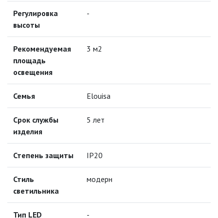
Регулировка
-
ПАЯЛЬНОЕ ОБОРУДОВАНИЕ
высоты
ПОДВЕСНЫЕ ЛОФТ
СВЕТИЛЬНИКИ
Рекомендуемая
3 м2
площадь
ПОРТАТИВНЫЕ СОЛНЕЧНЫЕ
освещения
ЭЛЕКТРОСТАНЦИИ
Семья
Elouisa
ПРОТИВОМОСКИТНЫЕ ЛАМПЫ
Срок службы
5 лет
РАЗЪЁМЫ, ПЕРЕХОДНИКИ, ТВ
ДЕЛИТЕЛИ
изделия
СЕТЕВЫЕ ФИЛЬТРЫ, СИЛОВЫЕ
Степень защиты
IP20
РАЗЪЕМЫ И УДЛИНИТЕЛИ,
ТРОЙНИКИ И КОЛОДКИ, ВИЛКИ
Стиль
модерн
СИСТЕМЫ ПОЛИВА
светильника
СТАБИЛИЗАТОРЫ НАПРЯЖЕНИЯ
Тип LED
-