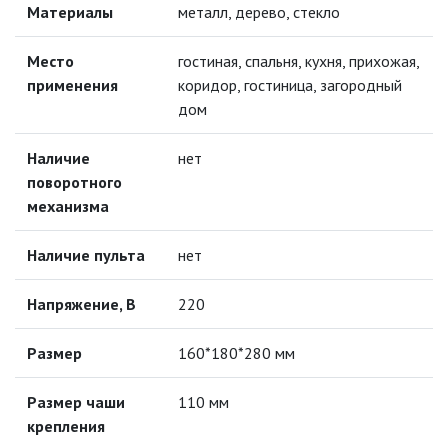
Материалы
металл, дерево, стекло
ЛЕНТЫ)
ЛИНЕЙНЫЕ СВЕТОДИОДНЫЕ
Место
гостиная, спальня, кухня, прихожая,
СВЕТИЛЬНИКИ
применения
коридор, гостиница, загородный
дом
ЛЮСТРЫ
Наличие
нет
МОДУЛЬНЫЕ СИСТЕМЫ
поворотного
ОСВЕЩЕНИЯ (LED МОДУЛИ)
механизма
НАСТОЛЬНЫЕ СВЕТИЛЬНИКИ
Наличие пульта
нет
НИЗКОВОЛЬТНОЕ
Напряжение, В
220
ОБОРУДОВАНИЕ
Размеp
160*180*280 мм
НОВОГОДНЕЕ ОСВЕЩЕНИЕ
Размер чаши
110 мм
ОТВЕРТКИ
крепления