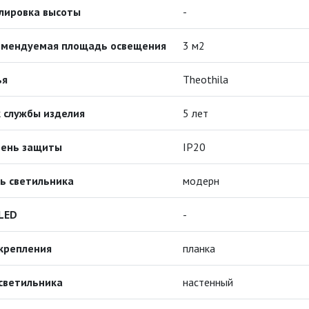
лировка высоты
-
омендуемая площадь освещения
3 м2
ья
Theothila
 службы изделия
5 лет
пень защиты
IP20
ь светильника
модерн
LED
-
крепления
планка
светильника
настенный