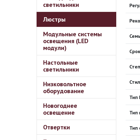
светильники
Регу
Люстры
Рек
Модульные системы
Сем
освещения (LED
модули)
Срок
Настольные
Сте
светильники
Стил
Низковольтное
оборудование
Тип 
Новогоднее
освещение
Тип 
Отвертки
Тип 