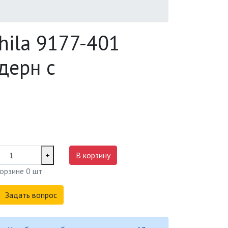
hila 9177-401
дерн с
+
В корзину
корзине
0
шт
Задать вопрос