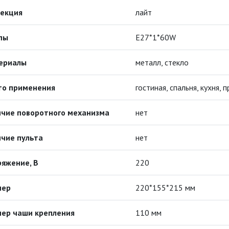
лекция
лайт
пы
Е27*1*60W
ериалы
металл, стекло
то применения
гостиная, спальня, кухня,
ичие поворотного механизма
нет
чие пульта
нет
яжение, В
220
меp
220*155*215 мм
мер чаши крепления
110 мм