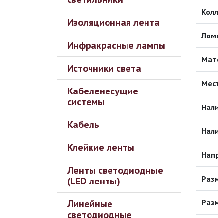
Кол
Изоляционная лента
Лам
Инфракрасные лампы
Мат
Источники света
Мес
Кабеленесущие
системы
Нал
Кабель
Нали
Клейкие ленты
Напр
Ленты светодиодные
Раз
(LED ленты)
Линейные
Раз
светодиодные