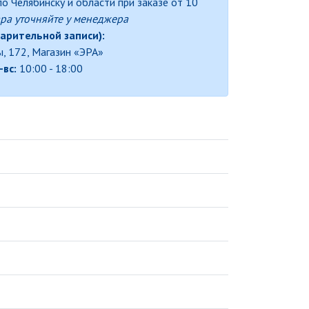
о Челябинску и области при заказе от 10
ра уточняйте у менеджера
арительной записи):
ы, 172, Магазин «ЭРА»
-вс:
10:00 - 18:00