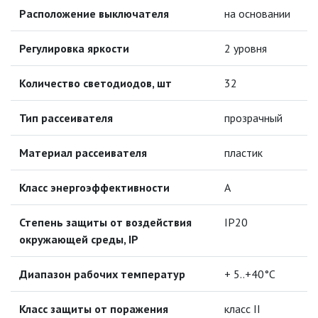
НАСТОЛЬНЫЕ СВЕТИЛЬНИКИ СО
Расположение выключателя
на основании
СВЕТОДИОДАМИ (LED)
Регулировка яркости
2 уровня
НОЧНИКИ
Количество светодиодов, шт
32
НИЗКОВОЛЬТНОЕ
ОБОРУДОВАНИЕ
Тип рассеивателя
прозрачный
НОВОГОДНЕЕ ОСВЕЩЕНИЕ
Материал рассеивателя
пластик
ОТВЕРТКИ
Класс энергоэффективности
А
Степень защиты от воздействия
IP20
ПАЯЛЬНОЕ ОБОРУДОВАНИЕ
окружающей среды, IP
ПОДВЕСНЫЕ ЛОФТ
СВЕТИЛЬНИКИ
Диапазон рабочих температур
+ 5..+40°C
ПОРТАТИВНЫЕ СОЛНЕЧНЫЕ
Класс защиты от поражения
класс II
ЭЛЕКТРОСТАНЦИИ