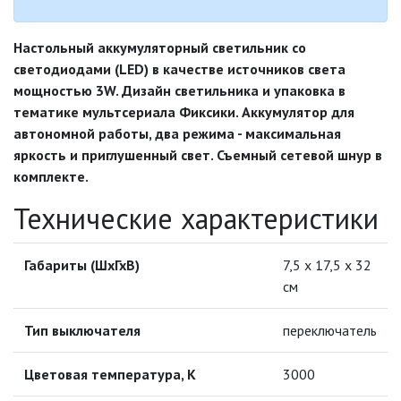
ЛЕНТЫ)
Настольный аккумуляторный светильник со
ЛИНЕЙНЫЕ СВЕТОДИОДНЫЕ
светодиодами (LED) в качестве источников света
СВЕТИЛЬНИКИ
мощностью 3W. Дизайн светильника и упаковка в
тематике мультсериала Фиксики. Аккумулятор для
ЛЮСТРЫ
автономной работы, два режима - максимальная
яркость и приглушенный свет. Съемный сетевой шнур в
МОДУЛЬНЫЕ СИСТЕМЫ
ОСВЕЩЕНИЯ (LED МОДУЛИ)
комплекте.
Технические характеристики
НАСТОЛЬНЫЕ СВЕТИЛЬНИКИ
НАСТОЛЬНЫЕ СВЕТИЛЬНИКИ
Габариты (ШхГхВ)
7,5 х 17,5 х 32
ПОД КЛЛ
см
НАСТОЛЬНЫЕ СВЕТИЛЬНИКИ
ПОД ЛАМПУ НАКАЛИВАНИЯ (ЛОН)
Тип выключателя
переключатель
НАСТОЛЬНЫЕ СВЕТИЛЬНИКИ С
Цветовая температура, К
3000
ЭНЕРГОСБЕРЕГАЮЩЕЙ
ЛЮМИНЕСЦЕНТНОЙ ЛАМПОЙ (PL)