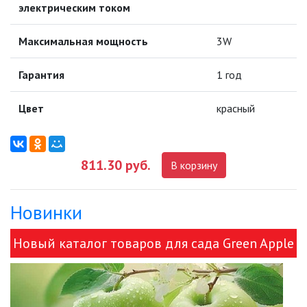
электрическим током
ПРОТИВОМОСКИТНЫЕ ЛАМПЫ
Максимальная мощность
3W
РАЗЪЁМЫ, ПЕРЕХОДНИКИ, ТВ
Гарантия
ДЕЛИТЕЛИ
1 год
СЕТЕВЫЕ ФИЛЬТРЫ, СИЛОВЫЕ
Цвет
красный
РАЗЪЕМЫ И УДЛИНИТЕЛИ,
ТРОЙНИКИ И КОЛОДКИ, ВИЛКИ
СИСТЕМЫ ПОЛИВА
811.30 руб.
В корзину
СТАБИЛИЗАТОРЫ НАПРЯЖЕНИЯ
Новинки
ТОЧЕЧНЫЕ СВЕТИЛЬНИКИ
Новый каталог товаров для сада Green Apple
УЛИЧНОЕ ОСВЕЩЕНИЕ НА
и ЭРА!
СОЛНЕЧНЫХ БАТАРЕЯХ