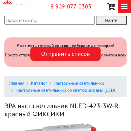
8 909-077-0303
Найти
О КОМПАНИИ
КАТАЛОГ
У вас есть готовый список необходимых товаров?
Отправить список
САДОВЫЙ ИНВЕНТАРЬ И
Просто отправьте его нам и мы посчитаем стоимость с учетом всех
ИНСТРУМЕНТЫ
возможных скидок
ПРОМЫШЛЕННЫЕ СВЕТИЛЬНИКИ
Главная
Каталог
Настольные светильники
ОФИСНЫЕ ПОДВЕСНЫЕ
Настольные светильники со светодиодами (LED)
СВЕТИЛЬНИКИ «GEOMETRIA»
ЭРА наст.светильник NLED-423-3W-R
ПРОЖЕКТОРЫ
красный ФИКСИКИ
ФОНАРИ