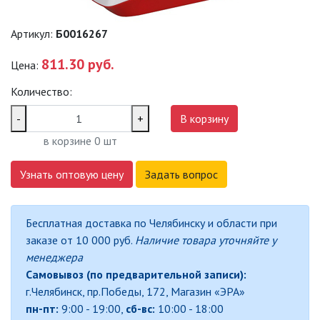
Артикул:
Б0016267
ДЕКОРАТИВНЫЕ СВЕТИЛЬНИКИ
811.30 руб.
Цена:
ИЗОЛЯЦИОННАЯ ЛЕНТА
Количество:
-
+
В корзину
ИНФРАКРАСНЫЕ ЛАМПЫ
в корзине
0
шт
ИСТОЧНИКИ СВЕТА
Узнать оптовую цену
Задать вопрос
КАБЕЛЕНЕСУЩИЕ СИСТЕМЫ
Бесплатная доставка по Челябинску и области при
заказе от 10 000 руб.
Наличие товара уточняйте у
КАБЕЛЬ
менеджера
Самовывоз (по предварительной записи):
КЛЕЙКИЕ ЛЕНТЫ
г.Челябинск, пр.Победы, 172, Магазин «ЭРА»
пн-пт:
9:00 - 19:00,
сб-вс:
10:00 - 18:00
ЛЕНТЫ СВЕТОДИОДНЫЕ (LED