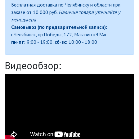
Бесплатная доставка по Челябинску и области при
заказе от 10 000 руб.
Наличие товара уточняйте у
ДЕКОРАТИВНЫЕ СВЕТИЛЬНИКИ
менеджера
Самовывоз (по предварительной записи):
г.Челябинск, пр.Победы, 172, Магазин «ЭРА»
ИЗОЛЯЦИОННАЯ ЛЕНТА
пн-пт:
9:00 - 19:00,
сб-вс:
10:00 - 18:00
ИНФРАКРАСНЫЕ ЛАМПЫ
Видеообзор:
ИСТОЧНИКИ СВЕТА
КАБЕЛЕНЕСУЩИЕ СИСТЕМЫ
КАБЕЛЬ
КЛЕЙКИЕ ЛЕНТЫ
ЛЕНТЫ СВЕТОДИОДНЫЕ (LED