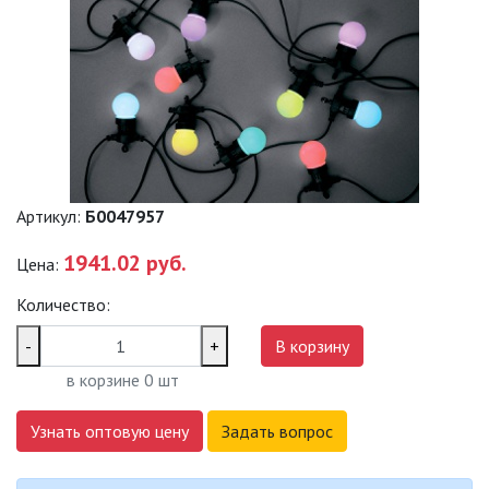
САДОВО-ПАРКОВЫЕ
СВЕТИЛЬНИКИ
САДОВЫЕ СВЕТИЛЬНИКИ
САДОВЫЕ ФАСАДНЫЕ
СВЕТИЛЬНИКИ
Артикул:
Б0047957
СВЕТИЛЬНИКИ ДЛЯ РОСТА
РАСТЕНИЙ (ФИТОСВЕТИЛЬНИКИ)
1941.02 руб.
Цена:
АКСЕССУАРЫ ДЛЯ
ЭЛЕКТРОМОНТАЖА
Количество:
-
+
В корзину
БАКТЕРИЦИДНЫЕ ЛАМПЫ
в корзине
0
шт
ДАТЧИКИ ДВИЖЕНИЯ И
ФОТОРЕЛЕ
Узнать оптовую цену
Задать вопрос
ДЕКОРАТИВНАЯ ПОДСВЕТКА