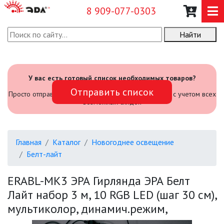
8 909-077-0303
Найти
О КОМПАНИИ
КАТАЛОГ
У вас есть готовый список необходимых товаров?
Отправить список
САДОВЫЙ ИНВЕНТАРЬ И
Просто отправьте его нам и мы посчитаем стоимость с учетом всех
ИНСТРУМЕНТЫ
возможных скидок
ПРОМЫШЛЕННЫЕ СВЕТИЛЬНИКИ
Главная
Каталог
Новогоднее освещение
ОФИСНЫЕ ПОДВЕСНЫЕ
Белт-лайт
СВЕТИЛЬНИКИ «GEOMETRIA»
ERABL-MK3 ЭРА Гирлянда ЭРА Белт
ПРОЖЕКТОРЫ
Лайт набор 3 м, 10 RGB LED (шаг 30 см),
мультиколор, динамич.режим,
ФОНАРИ