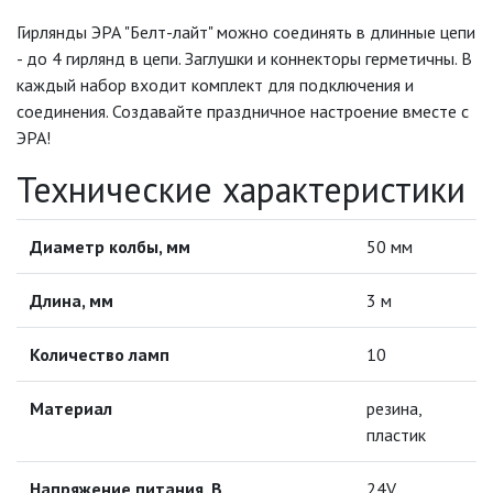
ГИРЛЯНДЫ
Гирлянды ЭРА "Белт-лайт" можно соединять в длинные цепи
- до 4 гирлянд в цепи. Заглушки и коннекторы герметичны. В
каждый набор входит комплект для подключения и
ЛАМПЫ ДЛЯ БЕЛТ-ЛАЙТ
соединения. Создавайте праздничное настроение вместе с
ЭРА!
НОВОГОДНИЕ СВЕТИЛЬНИКИ
Технические характеристики
ПРОВОД И АКСЕССУАРЫ ДЛЯ
БЕЛТ ЛАЙТ
Диаметр колбы, мм
50 мм
ПРОЕКТОРЫ
Длина, мм
3 м
СВЕТОВЫЕ ФИГУРЫ
Количество ламп
10
Материал
резина,
ОТВЕРТКИ
пластик
ПАЯЛЬНОЕ ОБОРУДОВАНИЕ
Напряжение питания, В
24V