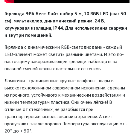
ЛЕНТЫ)
Гирлянда ЭРА Белт Лайт набор 3 м, 10 RGB LED (шаг 30
ЛИНЕЙНЫЕ СВЕТОДИОДНЫЕ
см), мультиколор, динамический режим, 24 В,
СВЕТИЛЬНИКИ
каучуковая изоляция, IP44. Для использования снаружи
и внутри помещений.
ЛЮСТРЫ
Гирлянда с динамическими RGB-светодиодами - каждый
МОДУЛЬНЫЕ СИСТЕМЫ
LED-элемент может светить разными цветами. И это по-
ОСВЕЩЕНИЯ (LED МОДУЛИ)
настоящему завораживающее зрелище: наблюдать за
плавной сменой нежных пастельных оттенков.
НАСТОЛЬНЫЕ СВЕТИЛЬНИКИ
Лампочки - традиционные круглые плафоны - шары в
НИЗКОВОЛЬТНОЕ
высокотехнологичном современном исполнении, сделаны
ОБОРУДОВАНИЕ
из прочного, устойчивого к механическим воздействиям и
низким температурам пластика. Они очень лёгкие! В
НОВОГОДНЕЕ ОСВЕЩЕНИЕ
отличие от стеклянных, не разобьются при
транспортировке, использовании и хранении. А свет
пропускают так же хорошо. Температура эксплуатации от -
БЕЛТ-ЛАЙТ
20° до + 50°.