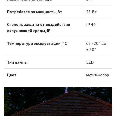
ПОДВЕСНЫЕ ЛОФТ
Потребляемая мощность, Вт
28 Вт
СВЕТИЛЬНИКИ
ПОРТАТИВНЫЕ СОЛНЕЧНЫЕ
Степень защиты от воздействия
IP 44
ЭЛЕКТРОСТАНЦИИ
окружающей среды, IP
ПРОТИВОМОСКИТНЫЕ ЛАМПЫ
Температура эксплуатации, °С
от - 20° до
+ 50°
РАЗЪЁМЫ, ПЕРЕХОДНИКИ, ТВ
ДЕЛИТЕЛИ
Тип лампы
LED
СЕТЕВЫЕ ФИЛЬТРЫ, СИЛОВЫЕ
РАЗЪЕМЫ И УДЛИНИТЕЛИ,
Цвет
мультиколор
ТРОЙНИКИ И КОЛОДКИ, ВИЛКИ
СИСТЕМЫ ПОЛИВА
СТАБИЛИЗАТОРЫ НАПРЯЖЕНИЯ