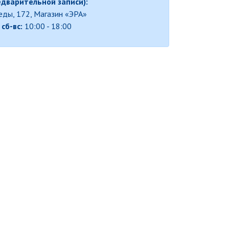
едварительной записи):
беды, 172, Магазин «ЭРА»
,
сб-вс:
10:00 - 18:00