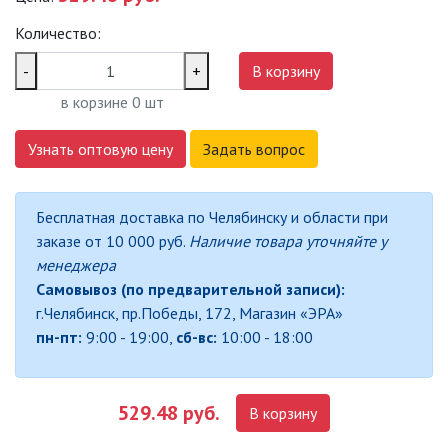
САДОВО-ПАРКОВЫЕ
Количество:
СВЕТИЛЬНИКИ
-
+
В корзину
САДОВЫЕ СВЕТИЛЬНИКИ
в корзине
0
шт
САДОВЫЕ ФАСАДНЫЕ
Узнать оптовую цену
Задать вопрос
СВЕТИЛЬНИКИ
СВЕТИЛЬНИКИ ДЛЯ РОСТА
Бесплатная доставка по Челябинску и области при
РАСТЕНИЙ (ФИТОСВЕТИЛЬНИКИ)
заказе от 10 000 руб.
Наличие товара уточняйте у
АКСЕССУАРЫ ДЛЯ
менеджера
ЭЛЕКТРОМОНТАЖА
Самовывоз (по предварительной записи):
г.Челябинск, пр.Победы, 172, Магазин «ЭРА»
БАКТЕРИЦИДНЫЕ ЛАМПЫ
пн-пт:
9:00 - 19:00,
сб-вс:
10:00 - 18:00
ДАТЧИКИ ДВИЖЕНИЯ И
ФОТОРЕЛЕ
529.48 руб.
В корзину
ДЕКОРАТИВНАЯ ПОДСВЕТКА