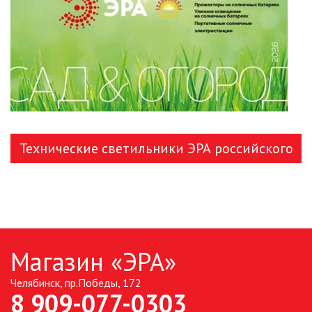
ЛЕНТЫ)
ЛИНЕЙНЫЕ СВЕТОДИОДНЫЕ
СВЕТИЛЬНИКИ
ЛЮСТРЫ
МОДУЛЬНЫЕ СИСТЕМЫ
ОСВЕЩЕНИЯ (LED МОДУЛИ)
Технические светильники ЭРА российского
НАСТОЛЬНЫЕ СВЕТИЛЬНИКИ
производства
НИЗКОВОЛЬТНОЕ
ОБОРУДОВАНИЕ
НОВОГОДНЕЕ ОСВЕЩЕНИЕ
Магазин «ЭРА»
Челябинск, пр.Победы, 172
ОТВЕРТКИ
8 909-077-0303