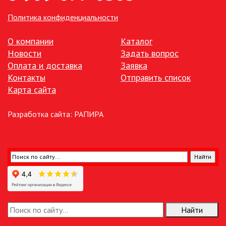
ПАЯЛЬНОЕ ОБОРУДОВАНИЕ
Политика конфиденциальности
ПОДВЕСНЫЕ ЛОФТ
О компании
Каталог
СВЕТИЛЬНИКИ
Новости
Задать вопрос
Оплата и доставка
Заявка
ПОРТАТИВНЫЕ СОЛНЕЧНЫЕ
ЭЛЕКТРОСТАНЦИИ
Контакты
Отправить список
Карта сайта
ПРОТИВОМОСКИТНЫЕ ЛАМПЫ
Разработка сайта:
РАПИРА
РАЗЪЁМЫ, ПЕРЕХОДНИКИ, ТВ
ДЕЛИТЕЛИ
СЕТЕВЫЕ ФИЛЬТРЫ, СИЛОВЫЕ
РАЗЪЕМЫ И УДЛИНИТЕЛИ,
ТРОЙНИКИ И КОЛОДКИ, ВИЛКИ
СИСТЕМЫ ПОЛИВА
Найти
СТАБИЛИЗАТОРЫ НАПРЯЖЕНИЯ