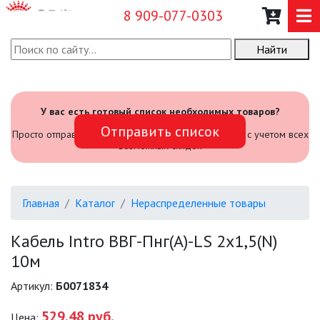
8 909-077-0303
Найти
О КОМПАНИИ
КАТАЛОГ
У вас есть готовый список необходимых товаров?
Отправить список
САДОВЫЙ ИНВЕНТАРЬ И
Просто отправьте его нам и мы посчитаем стоимость с учетом всех
ИНСТРУМЕНТЫ
возможных скидок
ПРОМЫШЛЕННЫЕ СВЕТИЛЬНИКИ
Главная
Каталог
Нераспределенные товары
ОФИСНЫЕ ПОДВЕСНЫЕ
СВЕТИЛЬНИКИ «GEOMETRIA»
Кабель Intro ВВГ-Пнг(А)-LS 2х1,5(N)
10м
ПРОЖЕКТОРЫ
Артикул:
Б0071834
ФОНАРИ
529.48 руб.
Цена: