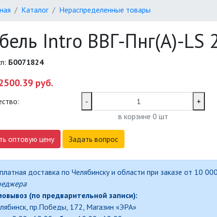
ная
Каталог
Нераспределенные товары
бель Intro ВВГ-Пнг(А)-LS 
ул:
Б0071824
2500.39 руб.
ество:
-
+
в корзине
0
шт
ть оптовую цену
Задать вопрос
платная доставка по Челябинску и области при заказе от 10 000
неджера
овывоз (по предварительной записи):
елябинск, пр.Победы, 172, Магазин «ЭРА»