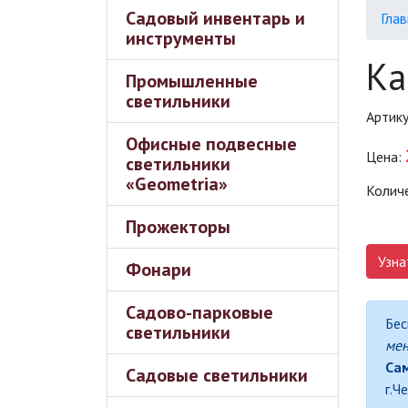
Садовый инвентарь и
Глав
инструменты
Ка
Промышленные
светильники
Артик
Офисные подвесные
Цена:
светильники
«Geometria»
Колич
Прожекторы
Узна
Фонари
Садово-парковые
Бес
светильники
ме
Сам
Садовые светильники
г.Ч