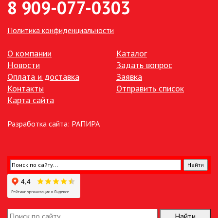
8 909-077-0303
ТОЧЕЧНЫЕ СВЕТИЛЬНИКИ
Политика конфиденциальности
УЛИЧНОЕ ОСВЕЩЕНИЕ НА
О компании
Каталог
СОЛНЕЧНЫХ БАТАРЕЯХ
Новости
Задать вопрос
Оплата и доставка
Заявка
УЛИЧНЫЕ СВЕТИЛЬНИКИ
Контакты
Отправить список
Карта сайта
ФОНТАНЫ
Разработка сайта:
РАПИРА
ЭЛЕКТРОЗВОНКИ И АКСЕССУАРЫ
ЭЛЕКТРОУСТАНОВОЧНЫЕ
ИЗДЕЛИЯ
ЭЛЕМЕНТЫ ПИТАНИЯ
Найти