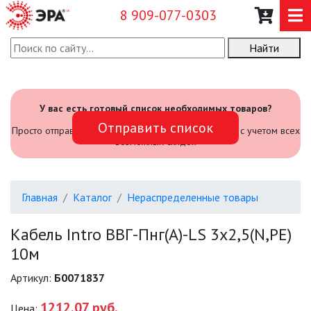
8 909-077-0303
Найти
О КОМПАНИИ
КАТАЛОГ
У вас есть готовый список необходимых товаров?
Отправить список
САДОВЫЙ ИНВЕНТАРЬ И
Просто отправьте его нам и мы посчитаем стоимость с учетом всех
ИНСТРУМЕНТЫ
возможных скидок
ПРОМЫШЛЕННЫЕ СВЕТИЛЬНИКИ
Главная
Каталог
Нераспределенные товары
ОФИСНЫЕ ПОДВЕСНЫЕ
СВЕТИЛЬНИКИ «GEOMETRIA»
Кабель Intro ВВГ-Пнг(А)-LS 3х2,5(N,PE)
10м
ПРОЖЕКТОРЫ
Артикул:
Б0071837
ФОНАРИ
1212.07 руб.
Цена: