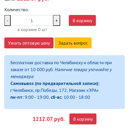
САДОВО-ПАРКОВЫЕ
Количество:
СВЕТИЛЬНИКИ
-
+
В корзину
САДОВЫЕ СВЕТИЛЬНИКИ
в корзине
0
шт
САДОВЫЕ ФАСАДНЫЕ
Узнать оптовую цену
Задать вопрос
СВЕТИЛЬНИКИ
СВЕТИЛЬНИКИ ДЛЯ РОСТА
Бесплатная доставка по Челябинску и области при
РАСТЕНИЙ (ФИТОСВЕТИЛЬНИКИ)
заказе от 10 000 руб.
Наличие товара уточняйте у
АКСЕССУАРЫ ДЛЯ
менеджера
ЭЛЕКТРОМОНТАЖА
Самовывоз (по предварительной записи):
г.Челябинск, пр.Победы, 172, Магазин «ЭРА»
БАКТЕРИЦИДНЫЕ ЛАМПЫ
пн-пт:
9:00 - 19:00,
сб-вс:
10:00 - 18:00
ДАТЧИКИ ДВИЖЕНИЯ И
ФОТОРЕЛЕ
1212.07 руб.
В корзину
ДЕКОРАТИВНАЯ ПОДСВЕТКА