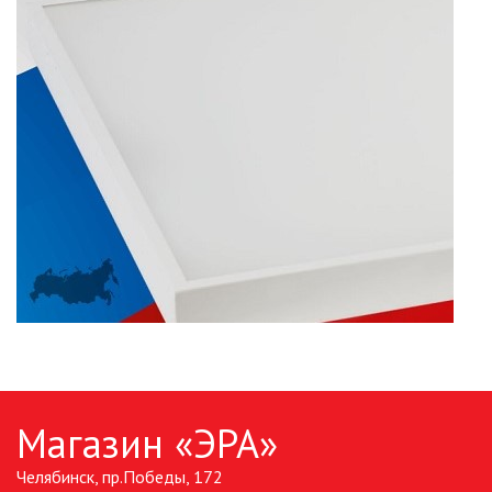
ПАЯЛЬНОЕ ОБОРУДОВАНИЕ
ПОДВЕСНЫЕ ЛОФТ
СВЕТИЛЬНИКИ
ПОРТАТИВНЫЕ СОЛНЕЧНЫЕ
ЭЛЕКТРОСТАНЦИИ
ПРОТИВОМОСКИТНЫЕ ЛАМПЫ
РАЗЪЁМЫ, ПЕРЕХОДНИКИ, ТВ
ДЕЛИТЕЛИ
СЕТЕВЫЕ ФИЛЬТРЫ, СИЛОВЫЕ
РАЗЪЕМЫ И УДЛИНИТЕЛИ,
ТРОЙНИКИ И КОЛОДКИ, ВИЛКИ
СИСТЕМЫ ПОЛИВА
Магазин «ЭРА»
СТАБИЛИЗАТОРЫ НАПРЯЖЕНИЯ
Челябинск, пр.Победы, 172