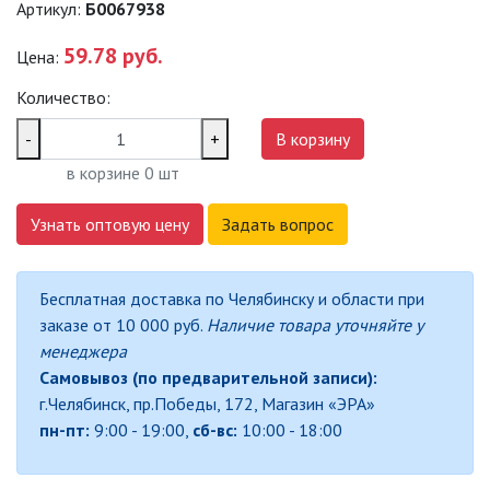
Артикул:
Б0067938
САДОВО-ПАРКОВЫЕ
СВЕТИЛЬНИКИ
59.78 руб.
Цена:
Количество:
САДОВЫЕ СВЕТИЛЬНИКИ
-
+
В корзину
САДОВЫЕ ФАСАДНЫЕ
в корзине
0
шт
СВЕТИЛЬНИКИ
СВЕТИЛЬНИКИ ДЛЯ РОСТА
Узнать оптовую цену
Задать вопрос
РАСТЕНИЙ (ФИТОСВЕТИЛЬНИКИ)
АКСЕССУАРЫ ДЛЯ
Бесплатная доставка по Челябинску и области при
ЭЛЕКТРОМОНТАЖА
заказе от 10 000 руб.
Наличие товара уточняйте у
менеджера
БАКТЕРИЦИДНЫЕ ЛАМПЫ
Самовывоз (по предварительной записи):
г.Челябинск, пр.Победы, 172, Магазин «ЭРА»
ДАТЧИКИ ДВИЖЕНИЯ И
пн-пт:
9:00 - 19:00,
сб-вс:
10:00 - 18:00
ФОТОРЕЛЕ
ДЕКОРАТИВНАЯ ПОДСВЕТКА