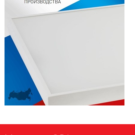
ПАЯЛЬНОЕ ОБОРУДОВАНИЕ
ПОДВЕСНЫЕ ЛОФТ
СВЕТИЛЬНИКИ
ПОРТАТИВНЫЕ СОЛНЕЧНЫЕ
ЭЛЕКТРОСТАНЦИИ
ПРОТИВОМОСКИТНЫЕ ЛАМПЫ
РАЗЪЁМЫ, ПЕРЕХОДНИКИ, ТВ
ДЕЛИТЕЛИ
СЕТЕВЫЕ ФИЛЬТРЫ, СИЛОВЫЕ
РАЗЪЕМЫ И УДЛИНИТЕЛИ,
ТРОЙНИКИ И КОЛОДКИ, ВИЛКИ
СИСТЕМЫ ПОЛИВА
СТАБИЛИЗАТОРЫ НАПРЯЖЕНИЯ