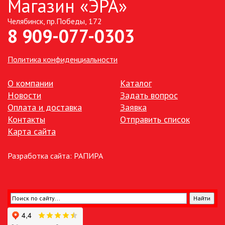
Магазин «ЭРА»
Челябинск, пр.Победы, 172
ТОЧЕЧНЫЕ СВЕТИЛЬНИКИ
8 909-077-0303
УЛИЧНОЕ ОСВЕЩЕНИЕ НА
СОЛНЕЧНЫХ БАТАРЕЯХ
Политика конфиденциальности
УЛИЧНЫЕ СВЕТИЛЬНИКИ
О компании
Каталог
Новости
Задать вопрос
Оплата и доставка
Заявка
ФОНТАНЫ
Контакты
Отправить список
Карта сайта
ЭЛЕКТРОЗВОНКИ И АКСЕССУАРЫ
Разработка сайта:
РАПИРА
ЭЛЕКТРОУСТАНОВОЧНЫЕ
ИЗДЕЛИЯ
ЭЛЕМЕНТЫ ПИТАНИЯ