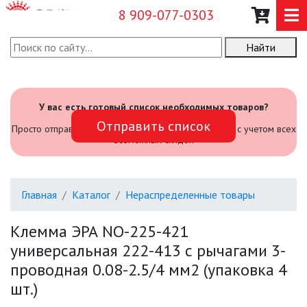
8 909-077-0303
Найти
О КОМПАНИИ
КАТАЛОГ
У вас есть готовый список необходимых товаров?
Отправить список
САДОВЫЙ ИНВЕНТАРЬ И
Просто отправьте его нам и мы посчитаем стоимость с учетом всех
ИНСТРУМЕНТЫ
возможных скидок
ПРОМЫШЛЕННЫЕ СВЕТИЛЬНИКИ
Главная
Каталог
Нераспределенные товары
ОФИСНЫЕ ПОДВЕСНЫЕ
СВЕТИЛЬНИКИ «GEOMETRIA»
Клемма ЭРА NO-225-421
универсальная 222-413 с рычагами 3-
ПРОЖЕКТОРЫ
проводная 0.08-2.5/4 мм2 (упаковка 4
шт.)
ФОНАРИ