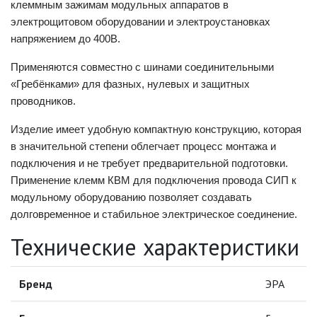
клеммным зажимам модульных аппаратов в
КАБЕЛЕНЕСУЩИЕ СИСТЕМЫ
электрощитовом оборудовании и электроустановках
напряжением до 400В.
КАБЕЛЬ
Применяются совместно с шинами соединительными
«Гребёнками» для фазных, нулевых и защитных
КЛЕЙКИЕ ЛЕНТЫ
проводников.
ЛЕНТЫ СВЕТОДИОДНЫЕ (LED
Изделие имеет удобную компактную конструкцию, которая
ЛЕНТЫ)
в значительной степени облегчает процесс монтажа и
ЛИНЕЙНЫЕ СВЕТОДИОДНЫЕ
подключения и не требует предварительной подготовки.
СВЕТИЛЬНИКИ
Применение клемм КВМ для подключения провода СИП к
модульному оборудованию позволяет создавать
ЛЮСТРЫ
долговременное и стабильное электрическое соединение.
Технические характеристики
МОДУЛЬНЫЕ СИСТЕМЫ
ОСВЕЩЕНИЯ (LED МОДУЛИ)
Бренд
ЭРА
НАСТОЛЬНЫЕ СВЕТИЛЬНИКИ