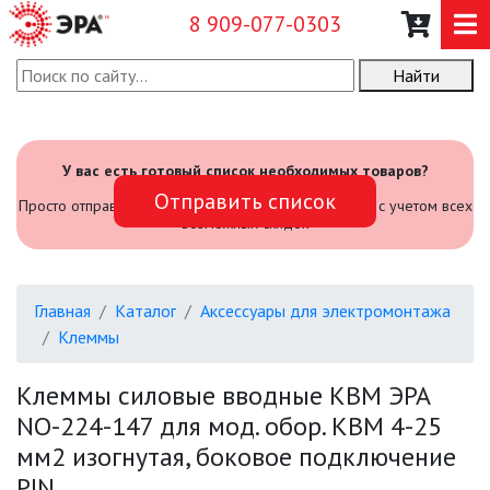
8 909-077-0303
Найти
О КОМПАНИИ
КАТАЛОГ
У вас есть готовый список необходимых товаров?
Отправить список
САДОВЫЙ ИНВЕНТАРЬ И
Просто отправьте его нам и мы посчитаем стоимость с учетом всех
ИНСТРУМЕНТЫ
возможных скидок
ПРОМЫШЛЕННЫЕ СВЕТИЛЬНИКИ
Главная
Каталог
Аксессуары для электромонтажа
ОФИСНЫЕ ПОДВЕСНЫЕ
Клеммы
СВЕТИЛЬНИКИ «GEOMETRIA»
Клеммы силовые вводные КВМ ЭРА
ПРОЖЕКТОРЫ
NO-224-147 для мод. обор. КВМ 4-25
мм2 изогнутая, боковое подключение
ФОНАРИ
PIN