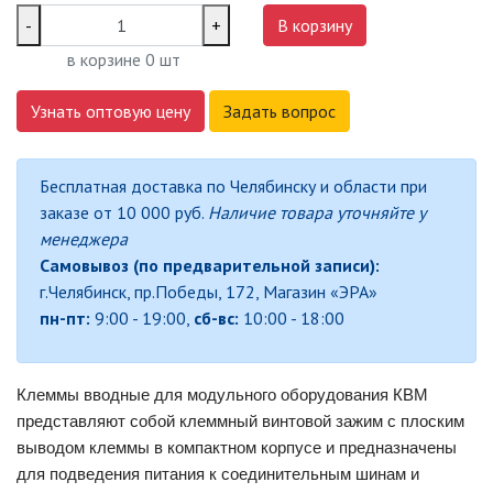
-
+
В корзину
БАКТЕРИЦИДНЫЕ ЛАМПЫ
в корзине
0
шт
ДАТЧИКИ ДВИЖЕНИЯ И
Узнать оптовую цену
Задать вопрос
ФОТОРЕЛЕ
Бесплатная доставка по Челябинску и области при
ДЕКОРАТИВНАЯ ПОДСВЕТКА
заказе от 10 000 руб.
Наличие товара уточняйте у
менеджера
ДЕКОРАТИВНЫЕ СВЕТИЛЬНИКИ
Самовывоз (по предварительной записи):
г.Челябинск, пр.Победы, 172, Магазин «ЭРА»
ИЗОЛЯЦИОННАЯ ЛЕНТА
пн-пт:
9:00 - 19:00,
сб-вс:
10:00 - 18:00
ИНФРАКРАСНЫЕ ЛАМПЫ
Клеммы вводные для модульного оборудования КВМ
представляют собой клеммный винтовой зажим с плоским
ИСТОЧНИКИ СВЕТА
выводом клеммы в компактном корпусе и предназначены
для подведения питания к соединительным шинам и