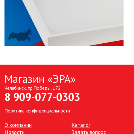
Магазин «ЭРА»
Челябинск, пр.Победы, 172
8 909-077-0303
Политика конфиденциальности
О компании
Каталог
Новости
Задать вопрос