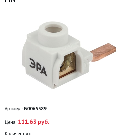
САДОВО-ПАРКОВЫЕ
СВЕТИЛЬНИКИ
САДОВЫЕ СВЕТИЛЬНИКИ
САДОВЫЕ ФАСАДНЫЕ
СВЕТИЛЬНИКИ
СВЕТИЛЬНИКИ ДЛЯ РОСТА
РАСТЕНИЙ (ФИТОСВЕТИЛЬНИКИ)
АКСЕССУАРЫ ДЛЯ
ЭЛЕКТРОМОНТАЖА
КЛЕММЫ
Артикул:
Б0065589
КОННЕКТОРЫ КАБЕЛЬНЫЕ IP68
111.63 руб.
Цена:
Количество:
ХОМУТЫ, КАБЕЛЬНАЯ СТЯЖКА