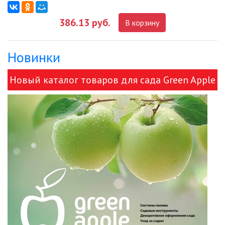
386.13 руб.
В корзину
ДЕКОРАТИВНЫЕ СВЕТИЛЬНИКИ
Новинки
ИЗОЛЯЦИОННАЯ ЛЕНТА
Новый каталог товаров для сада Green Apple
ИНФРАКРАСНЫЕ ЛАМПЫ
и ЭРА!
ИСТОЧНИКИ СВЕТА
КАБЕЛЕНЕСУЩИЕ СИСТЕМЫ
КАБЕЛЬ
КЛЕЙКИЕ ЛЕНТЫ
ЛЕНТЫ СВЕТОДИОДНЫЕ (LED