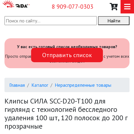
8 909-077-0303
Найти
О КОМПАНИИ
КАТАЛОГ
У вас есть готовый список необходимых товаров?
Отправить список
САДОВЫЙ ИНВЕНТАРЬ И
Просто отправьте его нам и мы посчитаем стоимость с учетом всех
ИНСТРУМЕНТЫ
возможных скидок
ПРОМЫШЛЕННЫЕ СВЕТИЛЬНИКИ
Главная
Каталог
Нераспределенные товары
ОФИСНЫЕ ПОДВЕСНЫЕ
СВЕТИЛЬНИКИ «GEOMETRIA»
Клипсы СИЛА SCC-D20-T100 для
гирлянд с технологией бесследного
ПРОЖЕКТОРЫ
удаления 100 шт, 120 полосок до 200 г
прозрачные
ФОНАРИ