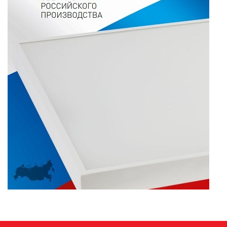
ПАЯЛЬНОЕ ОБОРУДОВАНИЕ
ПОДВЕСНЫЕ ЛОФТ
СВЕТИЛЬНИКИ
ПОРТАТИВНЫЕ СОЛНЕЧНЫЕ
ЭЛЕКТРОСТАНЦИИ
ПРОТИВОМОСКИТНЫЕ ЛАМПЫ
РАЗЪЁМЫ, ПЕРЕХОДНИКИ, ТВ
ДЕЛИТЕЛИ
СЕТЕВЫЕ ФИЛЬТРЫ, СИЛОВЫЕ
РАЗЪЕМЫ И УДЛИНИТЕЛИ,
ТРОЙНИКИ И КОЛОДКИ, ВИЛКИ
СИСТЕМЫ ПОЛИВА
СТАБИЛИЗАТОРЫ НАПРЯЖЕНИЯ