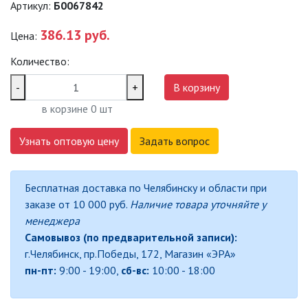
Артикул:
Б0067842
САДОВО-ПАРКОВЫЕ
СВЕТИЛЬНИКИ
386.13 руб.
Цена:
Количество:
САДОВЫЕ СВЕТИЛЬНИКИ
-
+
В корзину
САДОВЫЕ ФАСАДНЫЕ
в корзине
0
шт
СВЕТИЛЬНИКИ
СВЕТИЛЬНИКИ ДЛЯ РОСТА
Узнать оптовую цену
Задать вопрос
РАСТЕНИЙ (ФИТОСВЕТИЛЬНИКИ)
АКСЕССУАРЫ ДЛЯ
Бесплатная доставка по Челябинску и области при
ЭЛЕКТРОМОНТАЖА
заказе от 10 000 руб.
Наличие товара уточняйте у
менеджера
БАКТЕРИЦИДНЫЕ ЛАМПЫ
Самовывоз (по предварительной записи):
г.Челябинск, пр.Победы, 172, Магазин «ЭРА»
ДАТЧИКИ ДВИЖЕНИЯ И
пн-пт:
9:00 - 19:00,
сб-вс:
10:00 - 18:00
ФОТОРЕЛЕ
ДЕКОРАТИВНАЯ ПОДСВЕТКА