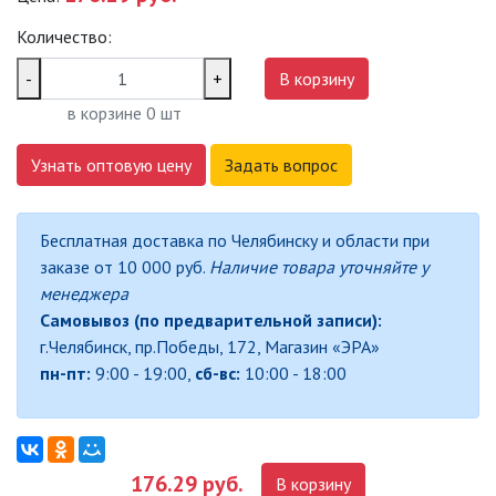
САДОВО-ПАРКОВЫЕ
Количество:
СВЕТИЛЬНИКИ
-
+
В корзину
САДОВЫЕ СВЕТИЛЬНИКИ
в корзине
0
шт
САДОВЫЕ ФАСАДНЫЕ
Узнать оптовую цену
Задать вопрос
СВЕТИЛЬНИКИ
СВЕТИЛЬНИКИ ДЛЯ РОСТА
Бесплатная доставка по Челябинску и области при
РАСТЕНИЙ (ФИТОСВЕТИЛЬНИКИ)
заказе от 10 000 руб.
Наличие товара уточняйте у
АКСЕССУАРЫ ДЛЯ
менеджера
ЭЛЕКТРОМОНТАЖА
Самовывоз (по предварительной записи):
г.Челябинск, пр.Победы, 172, Магазин «ЭРА»
БАКТЕРИЦИДНЫЕ ЛАМПЫ
пн-пт:
9:00 - 19:00,
сб-вс:
10:00 - 18:00
ДАТЧИКИ ДВИЖЕНИЯ И
ФОТОРЕЛЕ
176.29 руб.
В корзину
ДЕКОРАТИВНАЯ ПОДСВЕТКА