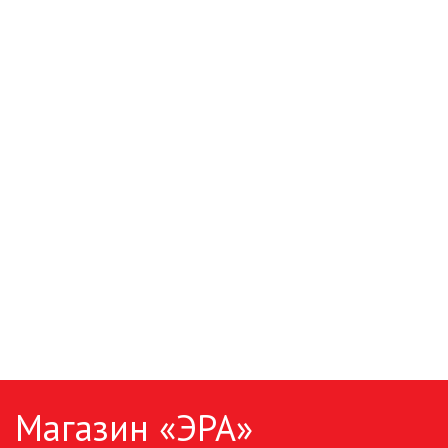
ПАЯЛЬНОЕ ОБОРУДОВАНИЕ
ПОДВЕСНЫЕ ЛОФТ
СВЕТИЛЬНИКИ
ПОРТАТИВНЫЕ СОЛНЕЧНЫЕ
ЭЛЕКТРОСТАНЦИИ
ПРОТИВОМОСКИТНЫЕ ЛАМПЫ
РАЗЪЁМЫ, ПЕРЕХОДНИКИ, ТВ
ДЕЛИТЕЛИ
СЕТЕВЫЕ ФИЛЬТРЫ, СИЛОВЫЕ
РАЗЪЕМЫ И УДЛИНИТЕЛИ,
ТРОЙНИКИ И КОЛОДКИ, ВИЛКИ
СИСТЕМЫ ПОЛИВА
Магазин «ЭРА»
СТАБИЛИЗАТОРЫ НАПРЯЖЕНИЯ