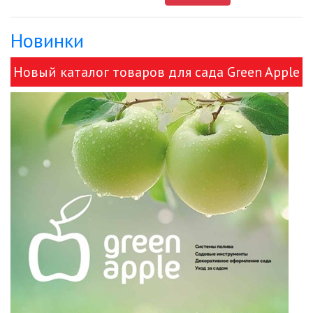
Новинки
ДЕКОРАТИВНЫЕ СВЕТИЛЬНИКИ
Новый каталог товаров для сада Green Apple
ИЗОЛЯЦИОННАЯ ЛЕНТА
и ЭРА!
ИНФРАКРАСНЫЕ ЛАМПЫ
ИСТОЧНИКИ СВЕТА
КАБЕЛЕНЕСУЩИЕ СИСТЕМЫ
КАБЕЛЬ
КЛЕЙКИЕ ЛЕНТЫ
ЛЕНТЫ СВЕТОДИОДНЫЕ (LED