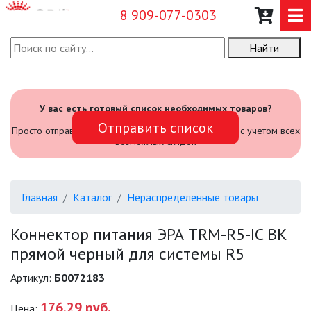
8 909-077-0303
Найти
О КОМПАНИИ
КАТАЛОГ
У вас есть готовый список необходимых товаров?
Отправить список
САДОВЫЙ ИНВЕНТАРЬ И
Просто отправьте его нам и мы посчитаем стоимость с учетом всех
ИНСТРУМЕНТЫ
возможных скидок
ПРОМЫШЛЕННЫЕ СВЕТИЛЬНИКИ
Главная
Каталог
Нераспределенные товары
ОФИСНЫЕ ПОДВЕСНЫЕ
СВЕТИЛЬНИКИ «GEOMETRIA»
Коннектор питания ЭРА TRM-R5-IC BK
прямой черный для системы R5
ПРОЖЕКТОРЫ
Артикул:
Б0072183
ФОНАРИ
176.29 руб.
Цена: