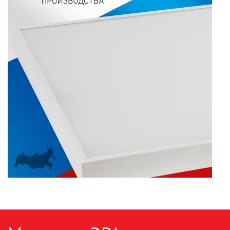
ПАЯЛЬНОЕ ОБОРУДОВАНИЕ
ПОДВЕСНЫЕ ЛОФТ
СВЕТИЛЬНИКИ
ПОРТАТИВНЫЕ СОЛНЕЧНЫЕ
ЭЛЕКТРОСТАНЦИИ
ПРОТИВОМОСКИТНЫЕ ЛАМПЫ
РАЗЪЁМЫ, ПЕРЕХОДНИКИ, ТВ
ДЕЛИТЕЛИ
СЕТЕВЫЕ ФИЛЬТРЫ, СИЛОВЫЕ
РАЗЪЕМЫ И УДЛИНИТЕЛИ,
ТРОЙНИКИ И КОЛОДКИ, ВИЛКИ
СИСТЕМЫ ПОЛИВА
СТАБИЛИЗАТОРЫ НАПРЯЖЕНИЯ