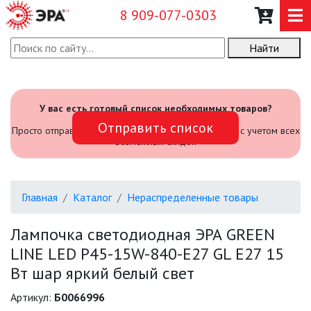
8 909-077-0303
Найти
О КОМПАНИИ
КАТАЛОГ
У вас есть готовый список необходимых товаров?
Отправить список
САДОВЫЙ ИНВЕНТАРЬ И
Просто отправьте его нам и мы посчитаем стоимость с учетом всех
ИНСТРУМЕНТЫ
возможных скидок
ПРОМЫШЛЕННЫЕ СВЕТИЛЬНИКИ
Главная
Каталог
Нераспределенные товары
ОФИСНЫЕ ПОДВЕСНЫЕ
СВЕТИЛЬНИКИ «GEOMETRIA»
Лампочка светодиодная ЭРА GREEN
LINE LED P45-15W-840-E27 GL E27 15
ПРОЖЕКТОРЫ
Вт шар яркий белый свет
ФОНАРИ
Артикул:
Б0066996