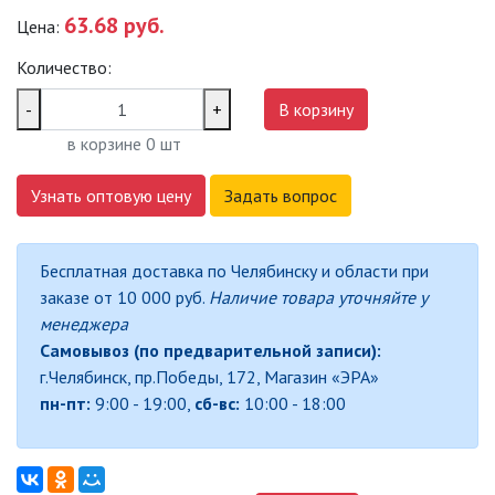
63.68 руб.
Цена:
САДОВО-ПАРКОВЫЕ
СВЕТИЛЬНИКИ
Количество:
САДОВЫЕ СВЕТИЛЬНИКИ
-
+
В корзину
в корзине
0
шт
САДОВЫЕ ФАСАДНЫЕ
СВЕТИЛЬНИКИ
Узнать оптовую цену
Задать вопрос
СВЕТИЛЬНИКИ ДЛЯ РОСТА
РАСТЕНИЙ (ФИТОСВЕТИЛЬНИКИ)
Бесплатная доставка по Челябинску и области при
АКСЕССУАРЫ ДЛЯ
заказе от 10 000 руб.
Наличие товара уточняйте у
ЭЛЕКТРОМОНТАЖА
менеджера
Самовывоз (по предварительной записи):
БАКТЕРИЦИДНЫЕ ЛАМПЫ
г.Челябинск, пр.Победы, 172, Магазин «ЭРА»
пн-пт:
9:00 - 19:00,
сб-вс:
10:00 - 18:00
ДАТЧИКИ ДВИЖЕНИЯ И
ФОТОРЕЛЕ
ДЕКОРАТИВНАЯ ПОДСВЕТКА