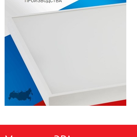
ПАЯЛЬНОЕ ОБОРУДОВАНИЕ
ПОДВЕСНЫЕ ЛОФТ
СВЕТИЛЬНИКИ
ПОРТАТИВНЫЕ СОЛНЕЧНЫЕ
ЭЛЕКТРОСТАНЦИИ
ПРОТИВОМОСКИТНЫЕ ЛАМПЫ
РАЗЪЁМЫ, ПЕРЕХОДНИКИ, ТВ
ДЕЛИТЕЛИ
СЕТЕВЫЕ ФИЛЬТРЫ, СИЛОВЫЕ
РАЗЪЕМЫ И УДЛИНИТЕЛИ,
ТРОЙНИКИ И КОЛОДКИ, ВИЛКИ
СИСТЕМЫ ПОЛИВА
СТАБИЛИЗАТОРЫ НАПРЯЖЕНИЯ