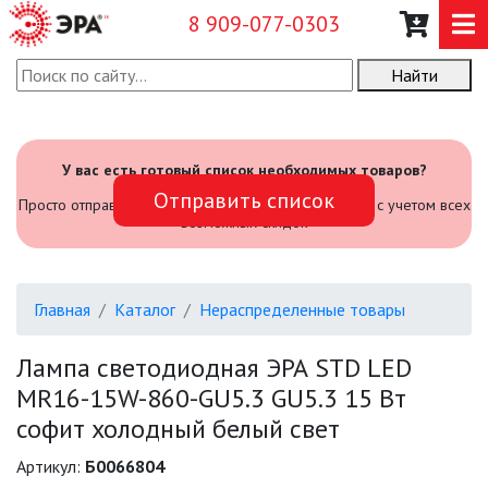
8 909-077-0303
Найти
О КОМПАНИИ
КАТАЛОГ
У вас есть готовый список необходимых товаров?
Отправить список
САДОВЫЙ ИНВЕНТАРЬ И
Просто отправьте его нам и мы посчитаем стоимость с учетом всех
ИНСТРУМЕНТЫ
возможных скидок
ПРОМЫШЛЕННЫЕ СВЕТИЛЬНИКИ
Главная
Каталог
Нераспределенные товары
ОФИСНЫЕ ПОДВЕСНЫЕ
СВЕТИЛЬНИКИ «GEOMETRIA»
Лампа светодиодная ЭРА STD LED
MR16-15W-860-GU5.3 GU5.3 15 Вт
ПРОЖЕКТОРЫ
софит холодный белый свет
ФОНАРИ
Артикул:
Б0066804