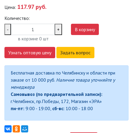
117.97 руб.
Цена:
САДОВО-ПАРКОВЫЕ
СВЕТИЛЬНИКИ
Количество:
САДОВЫЕ СВЕТИЛЬНИКИ
-
+
В корзину
в корзине
0
шт
САДОВЫЕ ФАСАДНЫЕ
СВЕТИЛЬНИКИ
Узнать оптовую цену
Задать вопрос
СВЕТИЛЬНИКИ ДЛЯ РОСТА
РАСТЕНИЙ (ФИТОСВЕТИЛЬНИКИ)
Бесплатная доставка по Челябинску и области при
АКСЕССУАРЫ ДЛЯ
заказе от 10 000 руб.
Наличие товара уточняйте у
ЭЛЕКТРОМОНТАЖА
менеджера
Самовывоз (по предварительной записи):
БАКТЕРИЦИДНЫЕ ЛАМПЫ
г.Челябинск, пр.Победы, 172, Магазин «ЭРА»
пн-пт:
9:00 - 19:00,
сб-вс:
10:00 - 18:00
ДАТЧИКИ ДВИЖЕНИЯ И
ФОТОРЕЛЕ
ДЕКОРАТИВНАЯ ПОДСВЕТКА