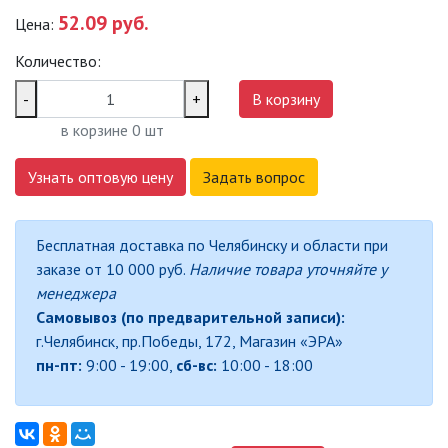
52.09 руб.
Цена:
САДОВО-ПАРКОВЫЕ
СВЕТИЛЬНИКИ
Количество:
САДОВЫЕ СВЕТИЛЬНИКИ
-
+
В корзину
в корзине
0
шт
САДОВЫЕ ФАСАДНЫЕ
СВЕТИЛЬНИКИ
Узнать оптовую цену
Задать вопрос
СВЕТИЛЬНИКИ ДЛЯ РОСТА
РАСТЕНИЙ (ФИТОСВЕТИЛЬНИКИ)
Бесплатная доставка по Челябинску и области при
АКСЕССУАРЫ ДЛЯ
заказе от 10 000 руб.
Наличие товара уточняйте у
ЭЛЕКТРОМОНТАЖА
менеджера
Самовывоз (по предварительной записи):
БАКТЕРИЦИДНЫЕ ЛАМПЫ
г.Челябинск, пр.Победы, 172, Магазин «ЭРА»
пн-пт:
9:00 - 19:00,
сб-вс:
10:00 - 18:00
ДАТЧИКИ ДВИЖЕНИЯ И
ФОТОРЕЛЕ
ДЕКОРАТИВНАЯ ПОДСВЕТКА