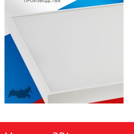
ПАЯЛЬНОЕ ОБОРУДОВАНИЕ
ПОДВЕСНЫЕ ЛОФТ
СВЕТИЛЬНИКИ
ПОРТАТИВНЫЕ СОЛНЕЧНЫЕ
ЭЛЕКТРОСТАНЦИИ
ПРОТИВОМОСКИТНЫЕ ЛАМПЫ
РАЗЪЁМЫ, ПЕРЕХОДНИКИ, ТВ
ДЕЛИТЕЛИ
СЕТЕВЫЕ ФИЛЬТРЫ, СИЛОВЫЕ
РАЗЪЕМЫ И УДЛИНИТЕЛИ,
ТРОЙНИКИ И КОЛОДКИ, ВИЛКИ
СИСТЕМЫ ПОЛИВА
СТАБИЛИЗАТОРЫ НАПРЯЖЕНИЯ