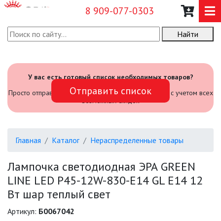
8 909-077-0303
Найти
О КОМПАНИИ
КАТАЛОГ
У вас есть готовый список необходимых товаров?
Отправить список
САДОВЫЙ ИНВЕНТАРЬ И
Просто отправьте его нам и мы посчитаем стоимость с учетом всех
ИНСТРУМЕНТЫ
возможных скидок
ПРОМЫШЛЕННЫЕ СВЕТИЛЬНИКИ
Главная
Каталог
Нераспределенные товары
ОФИСНЫЕ ПОДВЕСНЫЕ
СВЕТИЛЬНИКИ «GEOMETRIA»
Лампочка светодиодная ЭРА GREEN
LINE LED P45-12W-830-E14 GL E14 12
ПРОЖЕКТОРЫ
Вт шар теплый свет
ФОНАРИ
Артикул:
Б0067042