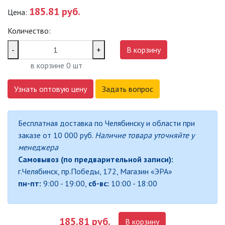
185.81 руб.
Цена:
САДОВО-ПАРКОВЫЕ
СВЕТИЛЬНИКИ
Количество:
САДОВЫЕ СВЕТИЛЬНИКИ
-
+
В корзину
в корзине
0
шт
САДОВЫЕ ФАСАДНЫЕ
СВЕТИЛЬНИКИ
Узнать оптовую цену
Задать вопрос
СВЕТИЛЬНИКИ ДЛЯ РОСТА
РАСТЕНИЙ (ФИТОСВЕТИЛЬНИКИ)
Бесплатная доставка по Челябинску и области при
АКСЕССУАРЫ ДЛЯ
заказе от 10 000 руб.
Наличие товара уточняйте у
ЭЛЕКТРОМОНТАЖА
менеджера
Самовывоз (по предварительной записи):
БАКТЕРИЦИДНЫЕ ЛАМПЫ
г.Челябинск, пр.Победы, 172, Магазин «ЭРА»
пн-пт:
9:00 - 19:00,
сб-вс:
10:00 - 18:00
ДАТЧИКИ ДВИЖЕНИЯ И
ФОТОРЕЛЕ
185.81 руб.
В корзину
ДЕКОРАТИВНАЯ ПОДСВЕТКА