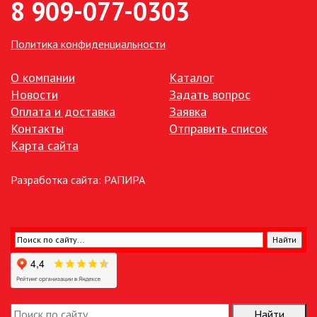
8 909-077-0303
ПАЯЛЬНОЕ ОБОРУДОВАНИЕ
Политика конфиденциальности
ПОДВЕСНЫЕ ЛОФТ
СВЕТИЛЬНИКИ
О компании
Каталог
ПОРТАТИВНЫЕ СОЛНЕЧНЫЕ
Новости
Задать вопрос
ЭЛЕКТРОСТАНЦИИ
Оплата и доставка
Заявка
Контакты
Отправить список
ПРОТИВОМОСКИТНЫЕ ЛАМПЫ
Карта сайта
РАЗЪЁМЫ, ПЕРЕХОДНИКИ, ТВ
Разработка сайта:
РАПИРА
ДЕЛИТЕЛИ
СЕТЕВЫЕ ФИЛЬТРЫ, СИЛОВЫЕ
РАЗЪЕМЫ И УДЛИНИТЕЛИ,
ТРОЙНИКИ И КОЛОДКИ, ВИЛКИ
СИСТЕМЫ ПОЛИВА
СТАБИЛИЗАТОРЫ НАПРЯЖЕНИЯ
Найти