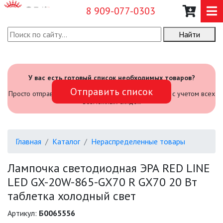
8 909-077-0303
Найти
О КОМПАНИИ
КАТАЛОГ
У вас есть готовый список необходимых товаров?
Отправить список
САДОВЫЙ ИНВЕНТАРЬ И
Просто отправьте его нам и мы посчитаем стоимость с учетом всех
ИНСТРУМЕНТЫ
возможных скидок
ПРОМЫШЛЕННЫЕ СВЕТИЛЬНИКИ
Главная
Каталог
Нераспределенные товары
ОФИСНЫЕ ПОДВЕСНЫЕ
СВЕТИЛЬНИКИ «GEOMETRIA»
Лампочка светодиодная ЭРА RED LINE
LED GX-20W-865-GX70 R GX70 20 Вт
ПРОЖЕКТОРЫ
таблетка холодный свет
ФОНАРИ
Артикул:
Б0065556