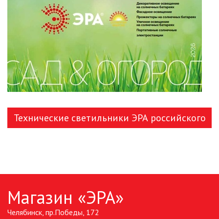
ЛЕНТЫ)
ЛИНЕЙНЫЕ СВЕТОДИОДНЫЕ
СВЕТИЛЬНИКИ
ЛЮСТРЫ
МОДУЛЬНЫЕ СИСТЕМЫ
ОСВЕЩЕНИЯ (LED МОДУЛИ)
Технические светильники ЭРА российского
НАСТОЛЬНЫЕ СВЕТИЛЬНИКИ
производства
НИЗКОВОЛЬТНОЕ
ОБОРУДОВАНИЕ
НОВОГОДНЕЕ ОСВЕЩЕНИЕ
Магазин «ЭРА»
ОТВЕРТКИ
Челябинск, пр.Победы, 172