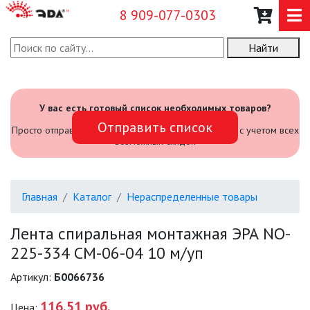
8 909-077-0303
Найти
О КОМПАНИИ
КАТАЛОГ
У вас есть готовый список необходимых товаров?
Отправить список
САДОВЫЙ ИНВЕНТАРЬ И
Просто отправьте его нам и мы посчитаем стоимость с учетом всех
ИНСТРУМЕНТЫ
возможных скидок
ПРОМЫШЛЕННЫЕ СВЕТИЛЬНИКИ
Главная
Каталог
Нераспределенные товары
ОФИСНЫЕ ПОДВЕСНЫЕ
СВЕТИЛЬНИКИ «GEOMETRIA»
Лента спиральная монтажная ЭРА NO-
225-334 СМ-06-04 10 м/уп
ПРОЖЕКТОРЫ
Артикул:
Б0066736
ФОНАРИ
116.51 руб.
Цена: