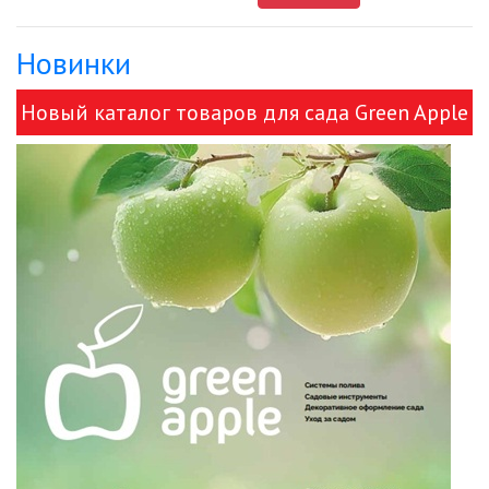
Новинки
ДЕКОРАТИВНЫЕ СВЕТИЛЬНИКИ
Новый каталог товаров для сада Green Apple
ИЗОЛЯЦИОННАЯ ЛЕНТА
и ЭРА!
ИНФРАКРАСНЫЕ ЛАМПЫ
ИСТОЧНИКИ СВЕТА
КАБЕЛЕНЕСУЩИЕ СИСТЕМЫ
КАБЕЛЬ
КЛЕЙКИЕ ЛЕНТЫ
ЛЕНТЫ СВЕТОДИОДНЫЕ (LED