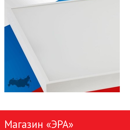
ПАЯЛЬНОЕ ОБОРУДОВАНИЕ
ПОДВЕСНЫЕ ЛОФТ
СВЕТИЛЬНИКИ
ПОРТАТИВНЫЕ СОЛНЕЧНЫЕ
ЭЛЕКТРОСТАНЦИИ
ПРОТИВОМОСКИТНЫЕ ЛАМПЫ
РАЗЪЁМЫ, ПЕРЕХОДНИКИ, ТВ
ДЕЛИТЕЛИ
СЕТЕВЫЕ ФИЛЬТРЫ, СИЛОВЫЕ
РАЗЪЕМЫ И УДЛИНИТЕЛИ,
ТРОЙНИКИ И КОЛОДКИ, ВИЛКИ
СИСТЕМЫ ПОЛИВА
Магазин «ЭРА»
СТАБИЛИЗАТОРЫ НАПРЯЖЕНИЯ