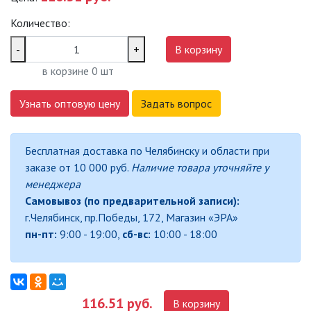
САДОВО-ПАРКОВЫЕ
Количество:
СВЕТИЛЬНИКИ
-
+
В корзину
САДОВЫЕ СВЕТИЛЬНИКИ
в корзине
0
шт
САДОВЫЕ ФАСАДНЫЕ
Узнать оптовую цену
Задать вопрос
СВЕТИЛЬНИКИ
СВЕТИЛЬНИКИ ДЛЯ РОСТА
Бесплатная доставка по Челябинску и области при
РАСТЕНИЙ (ФИТОСВЕТИЛЬНИКИ)
заказе от 10 000 руб.
Наличие товара уточняйте у
АКСЕССУАРЫ ДЛЯ
менеджера
ЭЛЕКТРОМОНТАЖА
Самовывоз (по предварительной записи):
г.Челябинск, пр.Победы, 172, Магазин «ЭРА»
БАКТЕРИЦИДНЫЕ ЛАМПЫ
пн-пт:
9:00 - 19:00,
сб-вс:
10:00 - 18:00
ДАТЧИКИ ДВИЖЕНИЯ И
ФОТОРЕЛЕ
116.51 руб.
В корзину
ДЕКОРАТИВНАЯ ПОДСВЕТКА