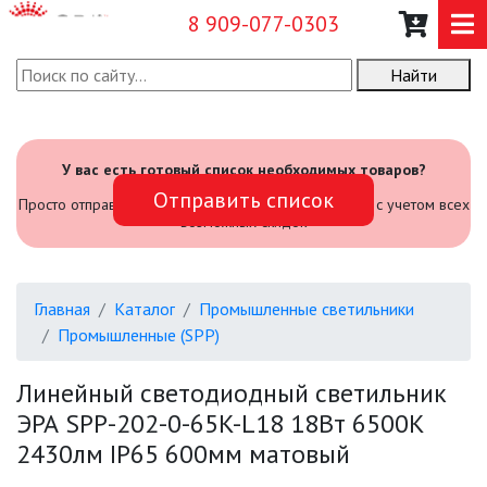
8 909-077-0303
Найти
О КОМПАНИИ
КАТАЛОГ
У вас есть готовый список необходимых товаров?
Отправить список
САДОВЫЙ ИНВЕНТАРЬ И
Просто отправьте его нам и мы посчитаем стоимость с учетом всех
ИНСТРУМЕНТЫ
возможных скидок
ПРОМЫШЛЕННЫЕ СВЕТИЛЬНИКИ
Главная
Каталог
Промышленные светильники
Промышленные (SPP)
АВАРИЙНЫЕ
Линейный светодиодный светильник
БЫТОВЫЕ ЖКХ (SPB)
ЭРА SPP-202-0-65K-L18 18Вт 6500К
2430лм IP65 600мм матовый
ОФИСНЫЕ (SPL, SPO, LED-LP)