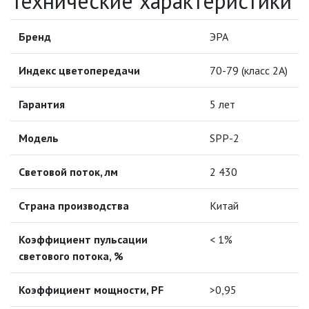
Технические характеристики
ИНФРАКРАСНЫЕ ЛАМПЫ
Бренд
ЭРА
ИСТОЧНИКИ СВЕТА
Индекс цветопередачи
70-79 (класс 2A)
КАБЕЛЕНЕСУЩИЕ СИСТЕМЫ
Гарантия
5 лет
КАБЕЛЬ
Модель
SPP-2
КЛЕЙКИЕ ЛЕНТЫ
Световой поток, лм
2 430
ЛЕНТЫ СВЕТОДИОДНЫЕ (LED
Страна производства
Китай
ЛЕНТЫ)
Коэффициент пульсации
ЛИНЕЙНЫЕ СВЕТОДИОДНЫЕ
< 1%
СВЕТИЛЬНИКИ
светового потока, %
ЛЮСТРЫ
Коэффициент мощности, PF
>0,95