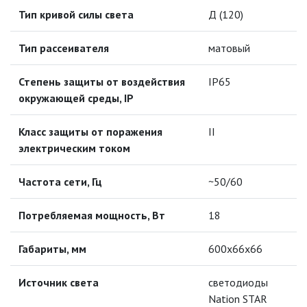
МОДУЛЬНЫЕ СИСТЕМЫ
Тип кривой силы света
Д (120)
ОСВЕЩЕНИЯ (LED МОДУЛИ)
Тип рассеивателя
матовый
НАСТОЛЬНЫЕ СВЕТИЛЬНИКИ
Степень защиты от воздействия
IP65
НИЗКОВОЛЬТНОЕ
окружающей среды, IP
ОБОРУДОВАНИЕ
Класс защиты от поражения
II
НОВОГОДНЕЕ ОСВЕЩЕНИЕ
электрическим током
ОТВЕРТКИ
Частота сети, Гц
~50/60
Потребляемая мощность, Вт
18
ПАЯЛЬНОЕ ОБОРУДОВАНИЕ
Габариты, мм
ПОДВЕСНЫЕ ЛОФТ
600х66х66
СВЕТИЛЬНИКИ
Источник света
светодиоды
ПОРТАТИВНЫЕ СОЛНЕЧНЫЕ
Nation STAR
ЭЛЕКТРОСТАНЦИИ