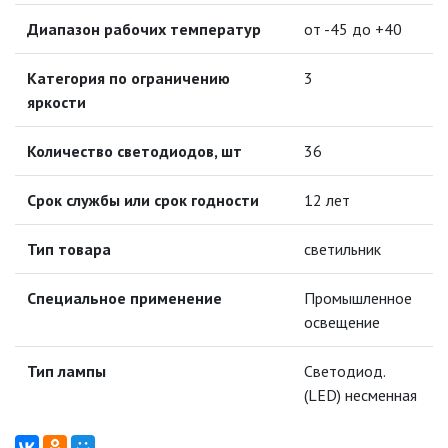
УЛИЧНЫЕ СВЕТИЛЬНИКИ
Диапазон рабочих температур
от -45 до +40
ФОНТАНЫ
Категория по ограничению
3
яркости
ЭЛЕКТРОЗВОНКИ И АКСЕССУАРЫ
Количество светодиодов, шт
36
ЭЛЕКТРОУСТАНОВОЧНЫЕ
ИЗДЕЛИЯ
Срок службы или срок годности
12 лет
ЭЛЕМЕНТЫ ПИТАНИЯ
Тип товара
светильник
НОВОСТИ
Специальное применение
Промышленное
освещение
ОПЛАТА И ДОСТАВКА
Тип лампы
Светодиод.
(LED) несменная
ЗАДАТЬ ВОПРОС