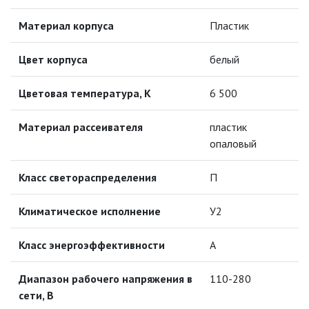
Материал корпуса
Пластик
ПРОТИВОМОСКИТНЫЕ ЛАМПЫ
Цвет корпуса
белый
РАЗЪЁМЫ, ПЕРЕХОДНИКИ, ТВ
ДЕЛИТЕЛИ
Цветовая температура, К
6 500
СЕТЕВЫЕ ФИЛЬТРЫ, СИЛОВЫЕ
РАЗЪЕМЫ И УДЛИНИТЕЛИ,
Материал рассеивателя
пластик
ТРОЙНИКИ И КОЛОДКИ, ВИЛКИ
опаловый
СИСТЕМЫ ПОЛИВА
Класс светораспределения
П
СТАБИЛИЗАТОРЫ НАПРЯЖЕНИЯ
Климатическое исполнение
У2
ТОЧЕЧНЫЕ СВЕТИЛЬНИКИ
Класс энергоэффективности
А
УЛИЧНОЕ ОСВЕЩЕНИЕ НА
СОЛНЕЧНЫХ БАТАРЕЯХ
Диапазон рабочего напряжения в
110-280
сети, В