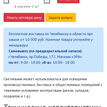
СВЕТИЛЬНИКИ
в корзине
0
шт
СВЕТИЛЬНИКИ ДЛЯ РОСТА
РАСТЕНИЙ (ФИТОСВЕТИЛЬНИКИ)
Узнать оптовую цену
Задать вопрос
АКСЕССУАРЫ ДЛЯ
ЭЛЕКТРОМОНТАЖА
Бесплатная доставка по Челябинску и области при
заказе от 10 000 руб.
Наличие товара уточняйте у
БАКТЕРИЦИДНЫЕ ЛАМПЫ
менеджера
Самовывоз (по предварительной записи):
ДАТЧИКИ ДВИЖЕНИЯ И
ФОТОРЕЛЕ
г.Челябинск, пр.Победы, 172, Магазин «ЭРА»
пн-пт:
9:00 - 19:00,
сб-вс:
10:00 - 18:00
ДЕКОРАТИВНАЯ ПОДСВЕТКА
Светильник может использоваться для освещения
ДЕКОРАТИВНЫЕ СВЕТИЛЬНИКИ
производственных, бытовых и общественных помещений с
тяжелыми условиями эксплуатации (цехов, складов,
ИЗОЛЯЦИОННАЯ ЛЕНТА
подвалов и т.д.)