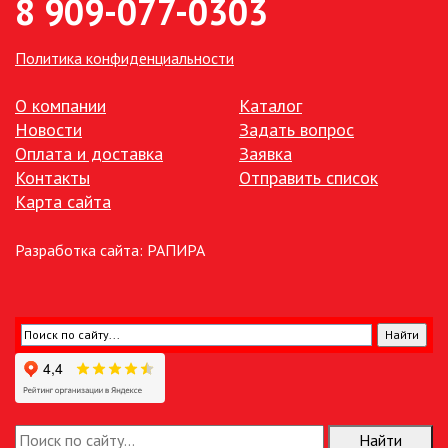
8 909-077-0303
ПАЯЛЬНОЕ ОБОРУДОВАНИЕ
Политика конфиденциальности
ПОДВЕСНЫЕ ЛОФТ
СВЕТИЛЬНИКИ
О компании
Каталог
Новости
Задать вопрос
ПОРТАТИВНЫЕ СОЛНЕЧНЫЕ
ЭЛЕКТРОСТАНЦИИ
Оплата и доставка
Заявка
Контакты
Отправить список
Карта сайта
ПРОТИВОМОСКИТНЫЕ ЛАМПЫ
РАЗЪЁМЫ, ПЕРЕХОДНИКИ, ТВ
Разработка сайта:
РАПИРА
ДЕЛИТЕЛИ
СЕТЕВЫЕ ФИЛЬТРЫ, СИЛОВЫЕ
РАЗЪЕМЫ И УДЛИНИТЕЛИ,
ТРОЙНИКИ И КОЛОДКИ, ВИЛКИ
СИСТЕМЫ ПОЛИВА
СТАБИЛИЗАТОРЫ НАПРЯЖЕНИЯ
Найти