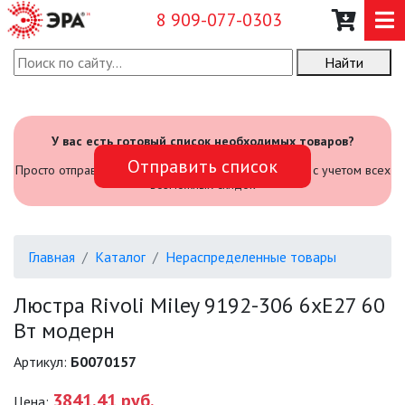
8 909-077-0303
Найти
О КОМПАНИИ
КАТАЛОГ
У вас есть готовый список необходимых товаров?
Отправить список
САДОВЫЙ ИНВЕНТАРЬ И
Просто отправьте его нам и мы посчитаем стоимость с учетом всех
ИНСТРУМЕНТЫ
возможных скидок
ПРОМЫШЛЕННЫЕ СВЕТИЛЬНИКИ
Главная
Каталог
Нераспределенные товары
ОФИСНЫЕ ПОДВЕСНЫЕ
СВЕТИЛЬНИКИ «GEOMETRIA»
Люстра Rivoli Miley 9192-306 6хЕ27 60
Вт модерн
ПРОЖЕКТОРЫ
Артикул:
Б0070157
ФОНАРИ
3841.41 руб.
Цена: