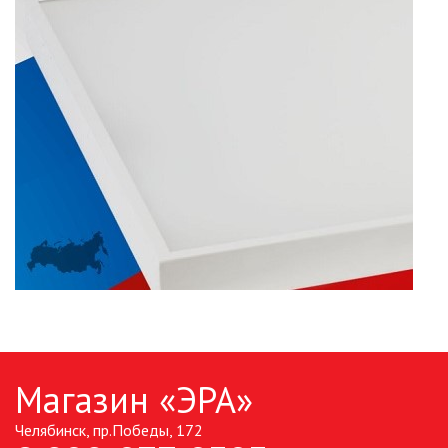
ЛЕНТЫ)
ЛИНЕЙНЫЕ СВЕТОДИОДНЫЕ
СВЕТИЛЬНИКИ
ЛЮСТРЫ
МОДУЛЬНЫЕ СИСТЕМЫ
ОСВЕЩЕНИЯ (LED МОДУЛИ)
НАСТОЛЬНЫЕ СВЕТИЛЬНИКИ
НИЗКОВОЛЬТНОЕ
ОБОРУДОВАНИЕ
НОВОГОДНЕЕ ОСВЕЩЕНИЕ
Магазин «ЭРА»
ОТВЕРТКИ
Челябинск, пр.Победы, 172