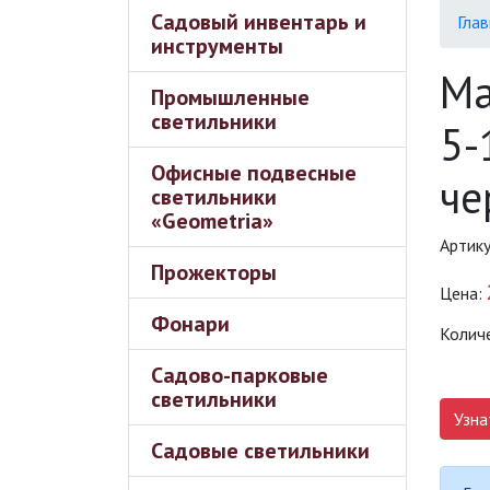
Садовый инвентарь и
Глав
инструменты
Ма
Промышленные
светильники
5-
Офисные подвесные
че
светильники
«Geometria»
Артик
Прожекторы
Цена:
Фонари
Колич
Садово-парковые
светильники
Узна
Садовые светильники