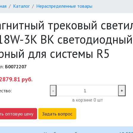
ная
Каталог
Нераспределенные товары
гнитный трековый свети
18W-3K BK светодиодный
рный для системы R5
ул:
Б0072207
2879.81 руб.
ество:
-
+
в корзине
0
шт
ть оптовую цену
Задать вопрос