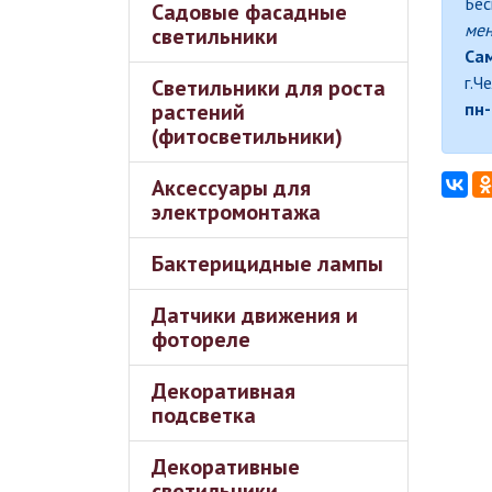
Бес
Садовые фасадные
ме
светильники
Сам
г.Ч
Светильники для роста
растений
пн-
(фитосветильники)
Аксессуары для
электромонтажа
Бактерицидные лампы
Датчики движения и
фотореле
Декоративная
подсветка
Декоративные
светильники