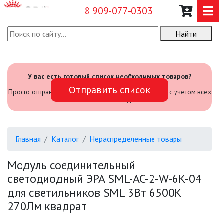
8 909-077-0303
Найти
О КОМПАНИИ
КАТАЛОГ
У вас есть готовый список необходимых товаров?
Отправить список
САДОВЫЙ ИНВЕНТАРЬ И
Просто отправьте его нам и мы посчитаем стоимость с учетом всех
ИНСТРУМЕНТЫ
возможных скидок
ПРОМЫШЛЕННЫЕ СВЕТИЛЬНИКИ
Главная
Каталог
Нераспределенные товары
ОФИСНЫЕ ПОДВЕСНЫЕ
СВЕТИЛЬНИКИ «GEOMETRIA»
Модуль соединительный
светодиодный ЭРА SML-AC-2-W-6K-04
ПРОЖЕКТОРЫ
для светильников SML 3Вт 6500K
270Лм квадрат
ФОНАРИ