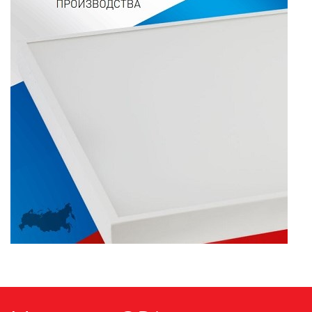
ПАЯЛЬНОЕ ОБОРУДОВАНИЕ
ПОДВЕСНЫЕ ЛОФТ
СВЕТИЛЬНИКИ
ПОРТАТИВНЫЕ СОЛНЕЧНЫЕ
ЭЛЕКТРОСТАНЦИИ
ПРОТИВОМОСКИТНЫЕ ЛАМПЫ
РАЗЪЁМЫ, ПЕРЕХОДНИКИ, ТВ
ДЕЛИТЕЛИ
СЕТЕВЫЕ ФИЛЬТРЫ, СИЛОВЫЕ
РАЗЪЕМЫ И УДЛИНИТЕЛИ,
ТРОЙНИКИ И КОЛОДКИ, ВИЛКИ
СИСТЕМЫ ПОЛИВА
СТАБИЛИЗАТОРЫ НАПРЯЖЕНИЯ