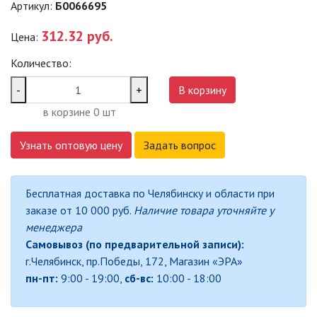
Артикул:
Б0066695
САДОВО-ПАРКОВЫЕ
СВЕТИЛЬНИКИ
312.32 руб.
Цена:
Количество:
САДОВЫЕ СВЕТИЛЬНИКИ
-
+
В корзину
САДОВЫЕ ФАСАДНЫЕ
в корзине
0
шт
СВЕТИЛЬНИКИ
СВЕТИЛЬНИКИ ДЛЯ РОСТА
Узнать оптовую цену
Задать вопрос
РАСТЕНИЙ (ФИТОСВЕТИЛЬНИКИ)
АКСЕССУАРЫ ДЛЯ
Бесплатная доставка по Челябинску и области при
ЭЛЕКТРОМОНТАЖА
заказе от 10 000 руб.
Наличие товара уточняйте у
менеджера
БАКТЕРИЦИДНЫЕ ЛАМПЫ
Самовывоз (по предварительной записи):
г.Челябинск, пр.Победы, 172, Магазин «ЭРА»
ДАТЧИКИ ДВИЖЕНИЯ И
пн-пт:
9:00 - 19:00,
сб-вс:
10:00 - 18:00
ФОТОРЕЛЕ
ДЕКОРАТИВНАЯ ПОДСВЕТКА