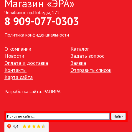
Магазин «ЭРА»
Челябинск, пр.Победы, 172
ТОЧЕЧНЫЕ СВЕТИЛЬНИКИ
8 909-077-0303
УЛИЧНОЕ ОСВЕЩЕНИЕ НА
СОЛНЕЧНЫХ БАТАРЕЯХ
Политика конфиденциальности
УЛИЧНЫЕ СВЕТИЛЬНИКИ
О компании
Каталог
Новости
Задать вопрос
Оплата и доставка
Заявка
ФОНТАНЫ
Контакты
Отправить список
Карта сайта
ЭЛЕКТРОЗВОНКИ И АКСЕССУАРЫ
Разработка сайта:
РАПИРА
ЭЛЕКТРОУСТАНОВОЧНЫЕ
ИЗДЕЛИЯ
ЭЛЕМЕНТЫ ПИТАНИЯ