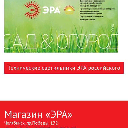
ЛЕНТЫ)
ЛИНЕЙНЫЕ СВЕТОДИОДНЫЕ
СВЕТИЛЬНИКИ
ЛЮСТРЫ
МОДУЛЬНЫЕ СИСТЕМЫ
ОСВЕЩЕНИЯ (LED МОДУЛИ)
Технические светильники ЭРА российского
НАСТОЛЬНЫЕ СВЕТИЛЬНИКИ
производства
НИЗКОВОЛЬТНОЕ
ОБОРУДОВАНИЕ
НОВОГОДНЕЕ ОСВЕЩЕНИЕ
Магазин «ЭРА»
ОТВЕРТКИ
Челябинск, пр.Победы, 172