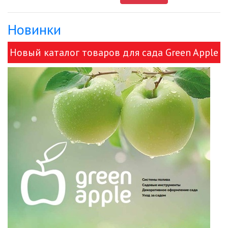
Новинки
ДЕКОРАТИВНЫЕ СВЕТИЛЬНИКИ
Новый каталог товаров для сада Green Apple
ИЗОЛЯЦИОННАЯ ЛЕНТА
и ЭРА!
ИНФРАКРАСНЫЕ ЛАМПЫ
ИСТОЧНИКИ СВЕТА
КАБЕЛЕНЕСУЩИЕ СИСТЕМЫ
КАБЕЛЬ
КЛЕЙКИЕ ЛЕНТЫ
ЛЕНТЫ СВЕТОДИОДНЫЕ (LED