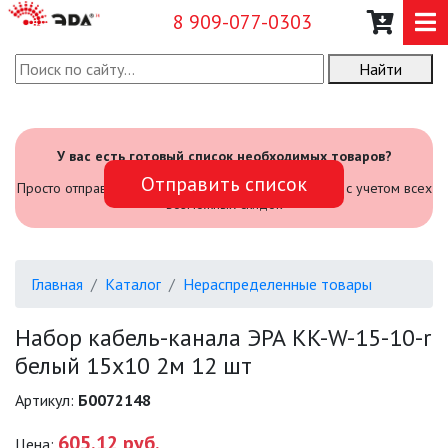
8 909-077-0303
Найти
О КОМПАНИИ
КАТАЛОГ
У вас есть готовый список необходимых товаров?
Отправить список
САДОВЫЙ ИНВЕНТАРЬ И
Просто отправьте его нам и мы посчитаем стоимость с учетом всех
ИНСТРУМЕНТЫ
возможных скидок
ПРОМЫШЛЕННЫЕ СВЕТИЛЬНИКИ
Главная
Каталог
Нераспределенные товары
ОФИСНЫЕ ПОДВЕСНЫЕ
СВЕТИЛЬНИКИ «GEOMETRIA»
Набор кабель-канала ЭРА KK-W-15-10-r
белый 15х10 2м 12 шт
ПРОЖЕКТОРЫ
Артикул:
Б0072148
ФОНАРИ
605.12 руб.
Цена: