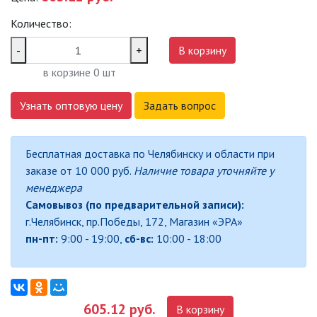
САДОВО-ПАРКОВЫЕ
Количество:
СВЕТИЛЬНИКИ
-
+
В корзину
САДОВЫЕ СВЕТИЛЬНИКИ
в корзине
0
шт
САДОВЫЕ ФАСАДНЫЕ
Узнать оптовую цену
Задать вопрос
СВЕТИЛЬНИКИ
СВЕТИЛЬНИКИ ДЛЯ РОСТА
Бесплатная доставка по Челябинску и области при
РАСТЕНИЙ (ФИТОСВЕТИЛЬНИКИ)
заказе от 10 000 руб.
Наличие товара уточняйте у
АКСЕССУАРЫ ДЛЯ
менеджера
ЭЛЕКТРОМОНТАЖА
Самовывоз (по предварительной записи):
г.Челябинск, пр.Победы, 172, Магазин «ЭРА»
БАКТЕРИЦИДНЫЕ ЛАМПЫ
пн-пт:
9:00 - 19:00,
сб-вс:
10:00 - 18:00
ДАТЧИКИ ДВИЖЕНИЯ И
ФОТОРЕЛЕ
605.12 руб.
В корзину
ДЕКОРАТИВНАЯ ПОДСВЕТКА