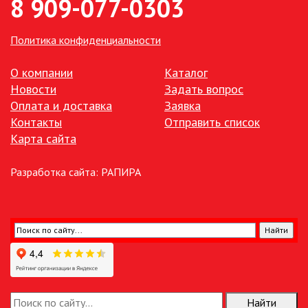
8 909-077-0303
ПАЯЛЬНОЕ ОБОРУДОВАНИЕ
Политика конфиденциальности
ПОДВЕСНЫЕ ЛОФТ
СВЕТИЛЬНИКИ
О компании
Каталог
Новости
Задать вопрос
ПОРТАТИВНЫЕ СОЛНЕЧНЫЕ
ЭЛЕКТРОСТАНЦИИ
Оплата и доставка
Заявка
Контакты
Отправить список
Карта сайта
ПРОТИВОМОСКИТНЫЕ ЛАМПЫ
РАЗЪЁМЫ, ПЕРЕХОДНИКИ, ТВ
Разработка сайта:
РАПИРА
ДЕЛИТЕЛИ
СЕТЕВЫЕ ФИЛЬТРЫ, СИЛОВЫЕ
РАЗЪЕМЫ И УДЛИНИТЕЛИ,
ТРОЙНИКИ И КОЛОДКИ, ВИЛКИ
СИСТЕМЫ ПОЛИВА
СТАБИЛИЗАТОРЫ НАПРЯЖЕНИЯ
Найти