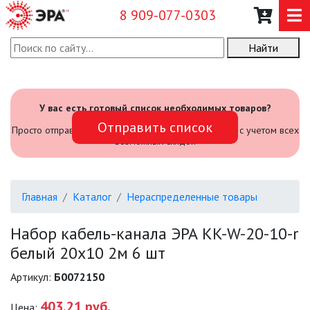
8 909-077-0303
Найти
О КОМПАНИИ
КАТАЛОГ
У вас есть готовый список необходимых товаров?
Отправить список
САДОВЫЙ ИНВЕНТАРЬ И
Просто отправьте его нам и мы посчитаем стоимость с учетом всех
ИНСТРУМЕНТЫ
возможных скидок
ПРОМЫШЛЕННЫЕ СВЕТИЛЬНИКИ
Главная
Каталог
Нераспределенные товары
ОФИСНЫЕ ПОДВЕСНЫЕ
СВЕТИЛЬНИКИ «GEOMETRIA»
Набор кабель-канала ЭРА KK-W-20-10-r
белый 20х10 2м 6 шт
ПРОЖЕКТОРЫ
Артикул:
Б0072150
ФОНАРИ
403.21 руб.
Цена: