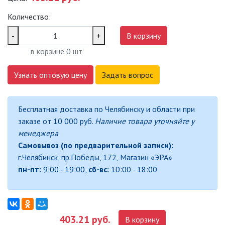
САДОВО-ПАРКОВЫЕ
Количество:
СВЕТИЛЬНИКИ
-
+
В корзину
САДОВЫЕ СВЕТИЛЬНИКИ
в корзине
0
шт
САДОВЫЕ ФАСАДНЫЕ
Узнать оптовую цену
Задать вопрос
СВЕТИЛЬНИКИ
СВЕТИЛЬНИКИ ДЛЯ РОСТА
Бесплатная доставка по Челябинску и области при
РАСТЕНИЙ (ФИТОСВЕТИЛЬНИКИ)
заказе от 10 000 руб.
Наличие товара уточняйте у
АКСЕССУАРЫ ДЛЯ
менеджера
ЭЛЕКТРОМОНТАЖА
Самовывоз (по предварительной записи):
г.Челябинск, пр.Победы, 172, Магазин «ЭРА»
БАКТЕРИЦИДНЫЕ ЛАМПЫ
пн-пт:
9:00 - 19:00,
сб-вс:
10:00 - 18:00
ДАТЧИКИ ДВИЖЕНИЯ И
ФОТОРЕЛЕ
403.21 руб.
В корзину
ДЕКОРАТИВНАЯ ПОДСВЕТКА