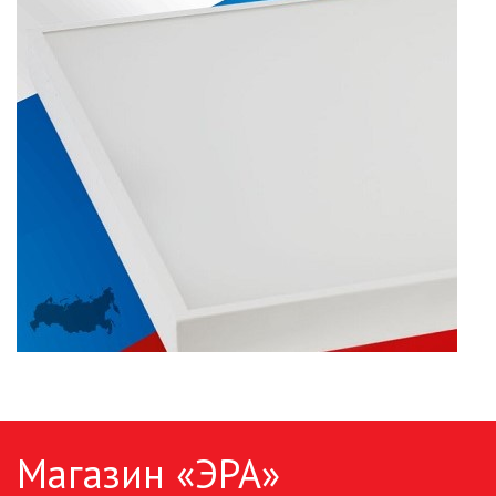
ПАЯЛЬНОЕ ОБОРУДОВАНИЕ
ПОДВЕСНЫЕ ЛОФТ
СВЕТИЛЬНИКИ
ПОРТАТИВНЫЕ СОЛНЕЧНЫЕ
ЭЛЕКТРОСТАНЦИИ
ПРОТИВОМОСКИТНЫЕ ЛАМПЫ
РАЗЪЁМЫ, ПЕРЕХОДНИКИ, ТВ
ДЕЛИТЕЛИ
СЕТЕВЫЕ ФИЛЬТРЫ, СИЛОВЫЕ
РАЗЪЕМЫ И УДЛИНИТЕЛИ,
ТРОЙНИКИ И КОЛОДКИ, ВИЛКИ
СИСТЕМЫ ПОЛИВА
Магазин «ЭРА»
СТАБИЛИЗАТОРЫ НАПРЯЖЕНИЯ