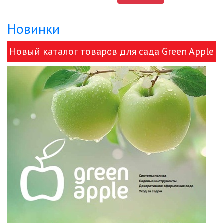
Новинки
ДЕКОРАТИВНЫЕ СВЕТИЛЬНИКИ
Новый каталог товаров для сада Green Apple
ИЗОЛЯЦИОННАЯ ЛЕНТА
и ЭРА!
ИНФРАКРАСНЫЕ ЛАМПЫ
ИСТОЧНИКИ СВЕТА
КАБЕЛЕНЕСУЩИЕ СИСТЕМЫ
КАБЕЛЬ
КЛЕЙКИЕ ЛЕНТЫ
ЛЕНТЫ СВЕТОДИОДНЫЕ (LED