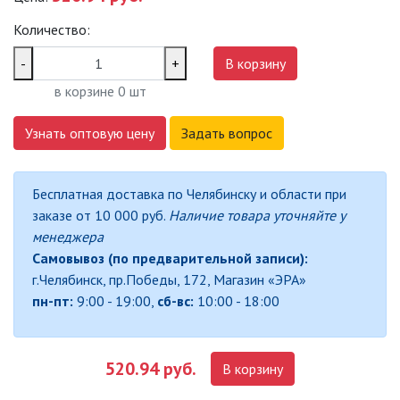
САДОВО-ПАРКОВЫЕ
Количество:
СВЕТИЛЬНИКИ
-
+
В корзину
САДОВЫЕ СВЕТИЛЬНИКИ
в корзине
0
шт
САДОВЫЕ ФАСАДНЫЕ
Узнать оптовую цену
Задать вопрос
СВЕТИЛЬНИКИ
СВЕТИЛЬНИКИ ДЛЯ РОСТА
Бесплатная доставка по Челябинску и области при
РАСТЕНИЙ (ФИТОСВЕТИЛЬНИКИ)
заказе от 10 000 руб.
Наличие товара уточняйте у
АКСЕССУАРЫ ДЛЯ
менеджера
ЭЛЕКТРОМОНТАЖА
Самовывоз (по предварительной записи):
г.Челябинск, пр.Победы, 172, Магазин «ЭРА»
БАКТЕРИЦИДНЫЕ ЛАМПЫ
пн-пт:
9:00 - 19:00,
сб-вс:
10:00 - 18:00
ДАТЧИКИ ДВИЖЕНИЯ И
ФОТОРЕЛЕ
520.94 руб.
В корзину
ДЕКОРАТИВНАЯ ПОДСВЕТКА