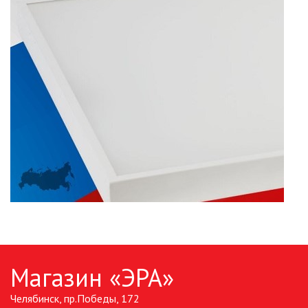
ПАЯЛЬНОЕ ОБОРУДОВАНИЕ
ПОДВЕСНЫЕ ЛОФТ
СВЕТИЛЬНИКИ
ПОРТАТИВНЫЕ СОЛНЕЧНЫЕ
ЭЛЕКТРОСТАНЦИИ
ПРОТИВОМОСКИТНЫЕ ЛАМПЫ
РАЗЪЁМЫ, ПЕРЕХОДНИКИ, ТВ
ДЕЛИТЕЛИ
СЕТЕВЫЕ ФИЛЬТРЫ, СИЛОВЫЕ
РАЗЪЕМЫ И УДЛИНИТЕЛИ,
ТРОЙНИКИ И КОЛОДКИ, ВИЛКИ
СИСТЕМЫ ПОЛИВА
Магазин «ЭРА»
СТАБИЛИЗАТОРЫ НАПРЯЖЕНИЯ
Челябинск, пр.Победы, 172