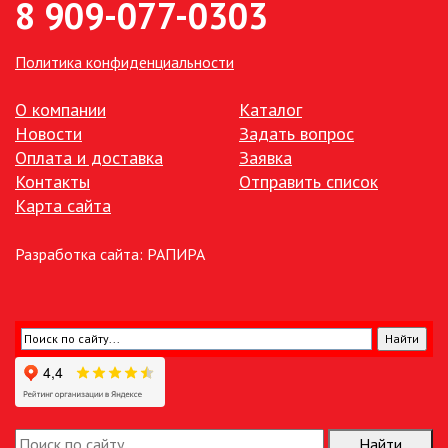
8 909-077-0303
ТОЧЕЧНЫЕ СВЕТИЛЬНИКИ
Политика конфиденциальности
УЛИЧНОЕ ОСВЕЩЕНИЕ НА
О компании
Каталог
СОЛНЕЧНЫХ БАТАРЕЯХ
Новости
Задать вопрос
Оплата и доставка
Заявка
УЛИЧНЫЕ СВЕТИЛЬНИКИ
Контакты
Отправить список
Карта сайта
ФОНТАНЫ
Разработка сайта:
РАПИРА
ЭЛЕКТРОЗВОНКИ И АКСЕССУАРЫ
ЭЛЕКТРОУСТАНОВОЧНЫЕ
ИЗДЕЛИЯ
ЭЛЕМЕНТЫ ПИТАНИЯ
Найти