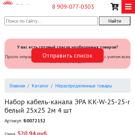
8 909-077-0303
Найти
О КОМПАНИИ
КАТАЛОГ
У вас есть готовый список необходимых товаров?
Отправить список
САДОВЫЙ ИНВЕНТАРЬ И
Просто отправьте его нам и мы посчитаем стоимость с учетом всех
ИНСТРУМЕНТЫ
возможных скидок
ПРОМЫШЛЕННЫЕ СВЕТИЛЬНИКИ
Главная
Каталог
Нераспределенные товары
ОФИСНЫЕ ПОДВЕСНЫЕ
СВЕТИЛЬНИКИ «GEOMETRIA»
Набор кабель-канала ЭРА KK-W-25-25-r
белый 25х25 2м 4 шт
ПРОЖЕКТОРЫ
Артикул:
Б0072152
ФОНАРИ
520.94 руб.
Цена: