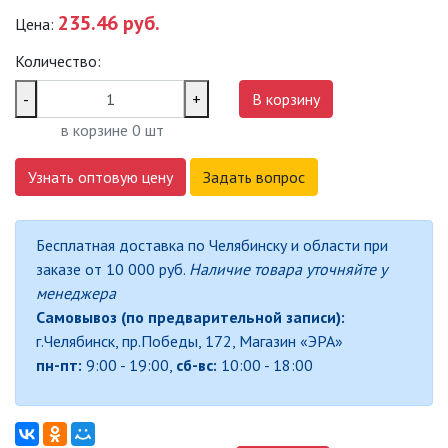
235.46 руб.
Цена:
САДОВО-ПАРКОВЫЕ
СВЕТИЛЬНИКИ
Количество:
САДОВЫЕ СВЕТИЛЬНИКИ
-
+
В корзину
в корзине
0
шт
САДОВЫЕ ФАСАДНЫЕ
СВЕТИЛЬНИКИ
Узнать оптовую цену
Задать вопрос
СВЕТИЛЬНИКИ ДЛЯ РОСТА
РАСТЕНИЙ (ФИТОСВЕТИЛЬНИКИ)
Бесплатная доставка по Челябинску и области при
АКСЕССУАРЫ ДЛЯ
заказе от 10 000 руб.
Наличие товара уточняйте у
ЭЛЕКТРОМОНТАЖА
менеджера
Самовывоз (по предварительной записи):
БАКТЕРИЦИДНЫЕ ЛАМПЫ
г.Челябинск, пр.Победы, 172, Магазин «ЭРА»
пн-пт:
9:00 - 19:00,
сб-вс:
10:00 - 18:00
ДАТЧИКИ ДВИЖЕНИЯ И
ФОТОРЕЛЕ
ДЕКОРАТИВНАЯ ПОДСВЕТКА