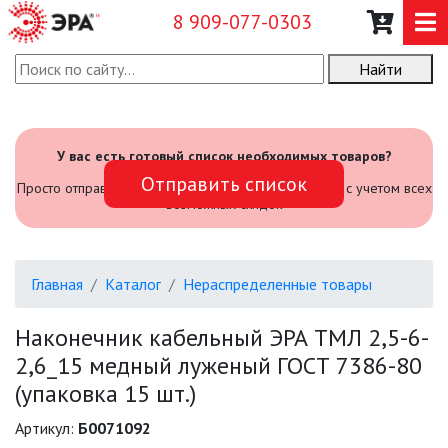
8 909-077-0303
Найти
О КОМПАНИИ
КАТАЛОГ
У вас есть готовый список необходимых товаров?
Отправить список
САДОВЫЙ ИНВЕНТАРЬ И
Просто отправьте его нам и мы посчитаем стоимость с учетом всех
ИНСТРУМЕНТЫ
возможных скидок
ПРОМЫШЛЕННЫЕ СВЕТИЛЬНИКИ
Главная
Каталог
Нераспределенные товары
ОФИСНЫЕ ПОДВЕСНЫЕ
СВЕТИЛЬНИКИ «GEOMETRIA»
Наконечник кабельный ЭРА ТМЛ 2,5-6-
2,6_15 медный луженый ГОСТ 7386-80
ПРОЖЕКТОРЫ
(упаковка 15 шт.)
ФОНАРИ
Артикул:
Б0071092