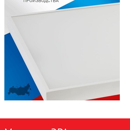
ПАЯЛЬНОЕ ОБОРУДОВАНИЕ
ПОДВЕСНЫЕ ЛОФТ
СВЕТИЛЬНИКИ
ПОРТАТИВНЫЕ СОЛНЕЧНЫЕ
ЭЛЕКТРОСТАНЦИИ
ПРОТИВОМОСКИТНЫЕ ЛАМПЫ
РАЗЪЁМЫ, ПЕРЕХОДНИКИ, ТВ
ДЕЛИТЕЛИ
СЕТЕВЫЕ ФИЛЬТРЫ, СИЛОВЫЕ
РАЗЪЕМЫ И УДЛИНИТЕЛИ,
ТРОЙНИКИ И КОЛОДКИ, ВИЛКИ
СИСТЕМЫ ПОЛИВА
СТАБИЛИЗАТОРЫ НАПРЯЖЕНИЯ