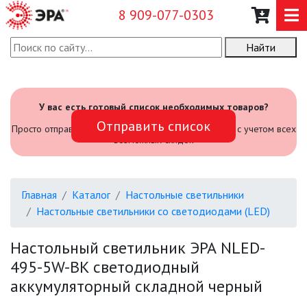
8 909-077-0303
Найти
О КОМПАНИИ
КАТАЛОГ
У вас есть готовый список необходимых товаров?
Отправить список
САДОВЫЙ ИНВЕНТАРЬ И
Просто отправьте его нам и мы посчитаем стоимость с учетом всех
ИНСТРУМЕНТЫ
возможных скидок
ПРОМЫШЛЕННЫЕ СВЕТИЛЬНИКИ
Главная
Каталог
Настольные светильники
ОФИСНЫЕ ПОДВЕСНЫЕ
Настольные светильники со светодиодами (LED)
СВЕТИЛЬНИКИ «GEOMETRIA»
Настольный светильник ЭРА NLED-
ПРОЖЕКТОРЫ
495-5W-BK светодиодный
аккумуляторный складной черный
ФОНАРИ