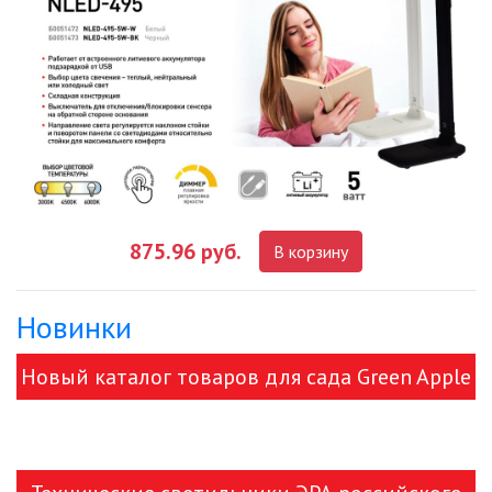
УЛИЧНЫЕ СВЕТИЛЬНИКИ
ФОНТАНЫ
ЭЛЕКТРОЗВОНКИ И АКСЕССУАРЫ
ЭЛЕКТРОУСТАНОВОЧНЫЕ
ИЗДЕЛИЯ
875.96 руб.
В корзину
ЭЛЕМЕНТЫ ПИТАНИЯ
Новинки
НОВОСТИ
Новый каталог товаров для сада Green Apple
ОПЛАТА И ДОСТАВКА
и ЭРА!
ЗАДАТЬ ВОПРОС