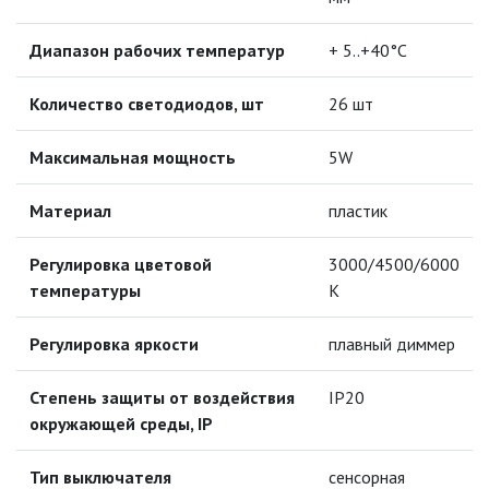
ЛЕНТЫ)
Диапазон рабочих температур
+ 5..+40°C
ЛИНЕЙНЫЕ СВЕТОДИОДНЫЕ
СВЕТИЛЬНИКИ
Количество светодиодов, шт
26 шт
ЛЮСТРЫ
Максимальная мощность
5W
МОДУЛЬНЫЕ СИСТЕМЫ
Материал
ОСВЕЩЕНИЯ (LED МОДУЛИ)
пластик
Регулировка цветовой
3000/4500/6000
НАСТОЛЬНЫЕ СВЕТИЛЬНИКИ
температуры
K
НАСТОЛЬНЫЕ СВЕТИЛЬНИКИ
ПОД КЛЛ
Регулировка яркости
плавный диммер
НАСТОЛЬНЫЕ СВЕТИЛЬНИКИ
Степень защиты от воздействия
IP20
ПОД ЛАМПУ НАКАЛИВАНИЯ (ЛОН)
окружающей среды, IP
НАСТОЛЬНЫЕ СВЕТИЛЬНИКИ С
ЭНЕРГОСБЕРЕГАЮЩЕЙ
Тип выключателя
сенсорная
ЛЮМИНЕСЦЕНТНОЙ ЛАМПОЙ (PL)