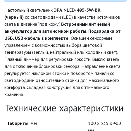
Настольный светильник
ЭРА NLED-495-5W-BK
ДЕКОРАТИВНЫЕ СВЕТИЛЬНИКИ
(черный)
со светодиодами (LED) в качестве источников
света в дизайне "под кожу".
Встроенный литиевый
аккумулятор для автономной работы. Подзарядка от
ИЗОЛЯЦИОННАЯ ЛЕНТА
USB. USB-кабель в комплекте.
Оснащен сенсорным
управлением с возможностью выбора цветовой
ИНФРАКРАСНЫЕ ЛАМПЫ
температуры (теплый, нейтральный или холодный свет).
Плавный диммер для регулировки яркости. Выключатель
для отключения/блокировки сенсора. Направление света
ИСТОЧНИКИ СВЕТА
регулируется наклоном стойки и поворотом панели со
светодиодами относительно стойки для максимального
КАБЕЛЕНЕСУЩИЕ СИСТЕМЫ
комфорта. Складная конструкция для оптимального
хранения.
КАБЕЛЬ
Технические характеристики
КЛЕЙКИЕ ЛЕНТЫ
Габариты, мм
100 х 335 х 400
мм
ЛЕНТЫ СВЕТОДИОДНЫЕ (LED