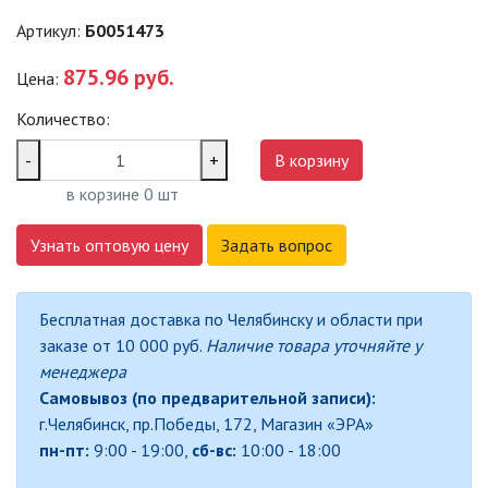
САДОВО-ПАРКОВЫЕ
Артикул:
Б0051473
СВЕТИЛЬНИКИ
875.96 руб.
Цена:
САДОВЫЕ СВЕТИЛЬНИКИ
Количество:
САДОВЫЕ ФАСАДНЫЕ
-
+
В корзину
СВЕТИЛЬНИКИ
в корзине
0
шт
СВЕТИЛЬНИКИ ДЛЯ РОСТА
РАСТЕНИЙ (ФИТОСВЕТИЛЬНИКИ)
Узнать оптовую цену
Задать вопрос
АКСЕССУАРЫ ДЛЯ
ЭЛЕКТРОМОНТАЖА
Бесплатная доставка по Челябинску и области при
заказе от 10 000 руб.
Наличие товара уточняйте у
БАКТЕРИЦИДНЫЕ ЛАМПЫ
менеджера
Самовывоз (по предварительной записи):
ДАТЧИКИ ДВИЖЕНИЯ И
г.Челябинск, пр.Победы, 172, Магазин «ЭРА»
ФОТОРЕЛЕ
пн-пт:
9:00 - 19:00,
сб-вс:
10:00 - 18:00
ДЕКОРАТИВНАЯ ПОДСВЕТКА