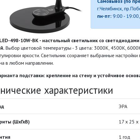
Самовывоз (по пр
г.Челябинск, пр.По
пн-пт:
9:00 - 19:00
LED-498-10W-BK - настольный светильник со светодиодами (
й.
Выбор цветовой температуры - 3 цвета: 3000К, 4500К, 6000
гулировки яркости. Светильник сохраняет выбранные настройки
на в любом направлении.
арианта подставки: крепление на стену и устойчивое основ
хнические характеристики
нд
ЭРА
риты (ШхГхВ)
17 х 25 х
нтия
1 год