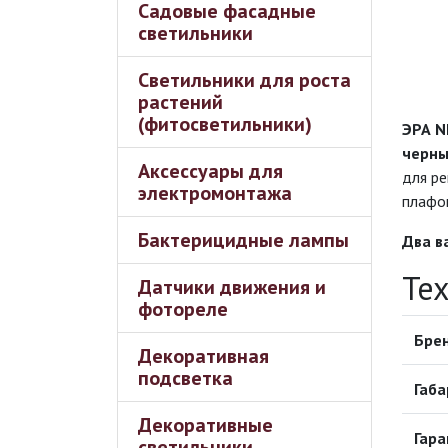
Садовые фасадные
светильники
Светильники для роста
растений
(фитосветильники)
ЭРА N
черны
Аксессуары для
для ре
электромонтажа
плафо
Бактерицидные лампы
Два в
Те
Датчики движения и
фотореле
Бре
Декоративная
подсветка
Габа
Декоративные
Гара
светильники