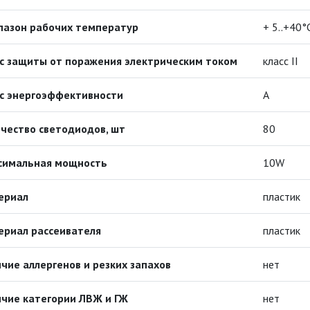
пазон рабочих температур
+ 5..+40°
с защиты от поражения электрическим током
класс II
с энергоэффективности
A
чество светодиодов, шт
80
симальная мощность
10W
ериал
пластик
ериал рассеивателя
пластик
чие аллергенов и резких запахов
нет
чие категории ЛВЖ и ГЖ
нет