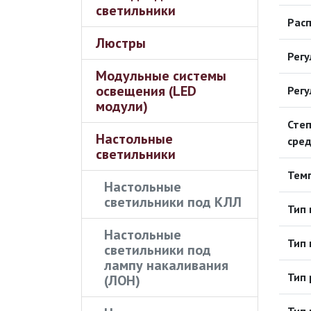
светильники
Рас
Люстры
Рег
Модульные системы
освещения (LED
Регу
модули)
Сте
Настольные
сред
светильники
Темп
Настольные
светильники под КЛЛ
Тип
Настольные
Тип 
светильники под
лампу накаливания
Тип 
(ЛОН)