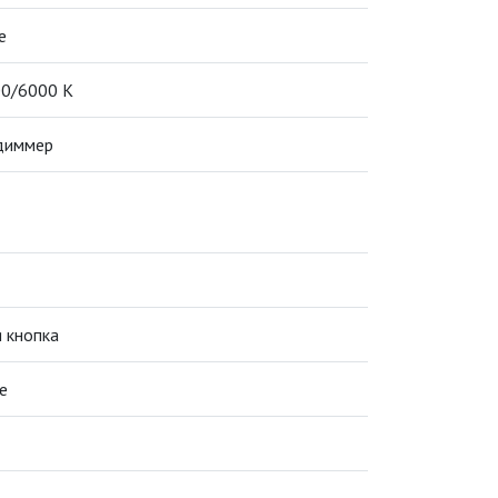
е
0/6000 K
диммер
я кнопка
е