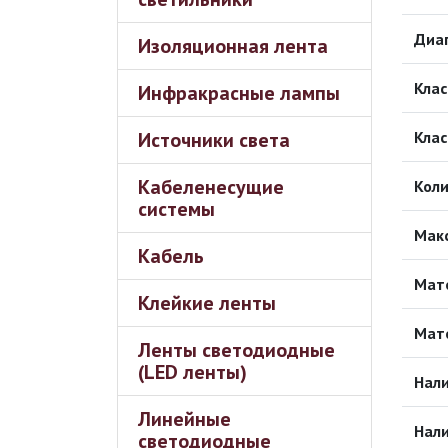
Диа
Изоляционная лента
Клас
Инфракрасные лампы
Источники света
Клас
Кабеленесущие
Коли
системы
Мак
Кабель
Мат
Клейкие ленты
Мат
Ленты светодиодные
(LED ленты)
Нали
Линейные
Нали
светодиодные