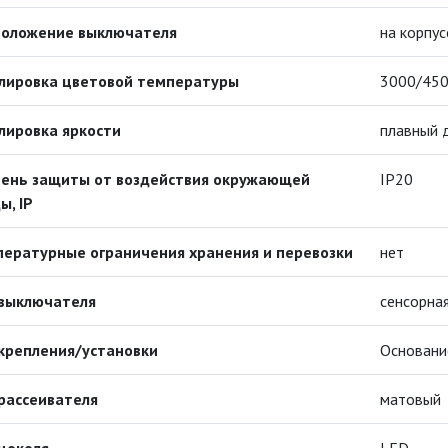
положение выключателя
на корпус
улировка цветовой температуры
3000/450
лировка яркости
плавный 
пень защиты от воздействия окружающей
IP20
ы, IP
ературные ограничения хранения и перевозки
нет
 выключателя
сенсорна
крепления/установки
Основани
рассеивателя
матовый