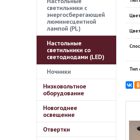
Настольные
Тип 
светильники с
энергосберегающей
Цве
люминесцентной
лампой (PL)
Цве
Настольные
Спо
светильники со
светодиодами (LED)
Тип 
Ночники
Низковольтное
оборудование
Новогоднее
освещение
Отвертки