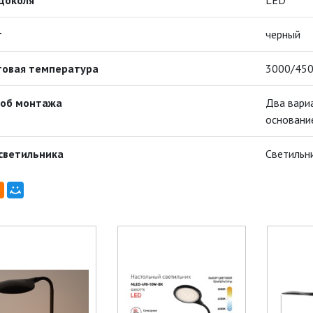
цоколя
LED
т
черный
товая температура
3000/450
соб монтажа
Два вариа
основани
светильника
Светильн