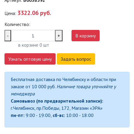
Артикул:
Б0038592
САДОВО-ПАРКОВЫЕ
3322.06 руб.
Цена:
СВЕТИЛЬНИКИ
Количество:
САДОВЫЕ СВЕТИЛЬНИКИ
-
+
В корзину
САДОВЫЕ ФАСАДНЫЕ
в корзине
0
шт
СВЕТИЛЬНИКИ
Узнать оптовую цену
Задать вопрос
СВЕТИЛЬНИКИ ДЛЯ РОСТА
РАСТЕНИЙ (ФИТОСВЕТИЛЬНИКИ)
АКСЕССУАРЫ ДЛЯ
Бесплатная доставка по Челябинску и области при
ЭЛЕКТРОМОНТАЖА
заказе от 10 000 руб.
Наличие товара уточняйте у
менеджера
БАКТЕРИЦИДНЫЕ ЛАМПЫ
Самовывоз (по предварительной записи):
г.Челябинск, пр.Победы, 172, Магазин «ЭРА»
ДАТЧИКИ ДВИЖЕНИЯ И
пн-пт:
9:00 - 19:00,
сб-вс:
10:00 - 18:00
ФОТОРЕЛЕ
ДЕКОРАТИВНАЯ ПОДСВЕТКА