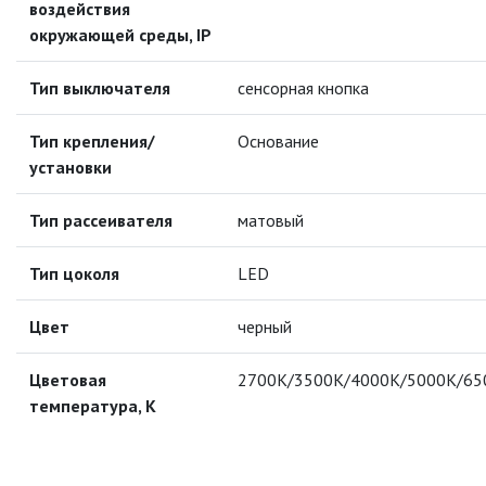
воздействия
окружающей среды, IP
ПРОТИВОМОСКИТНЫЕ ЛАМПЫ
Тип выключателя
сенсорная кнопка
РАЗЪЁМЫ, ПЕРЕХОДНИКИ, ТВ
ДЕЛИТЕЛИ
Тип крепления/
Основание
СЕТЕВЫЕ ФИЛЬТРЫ, СИЛОВЫЕ
установки
РАЗЪЕМЫ И УДЛИНИТЕЛИ,
ТРОЙНИКИ И КОЛОДКИ, ВИЛКИ
Тип рассеивателя
матовый
СИСТЕМЫ ПОЛИВА
Тип цоколя
LED
СТАБИЛИЗАТОРЫ НАПРЯЖЕНИЯ
Цвет
черный
ТОЧЕЧНЫЕ СВЕТИЛЬНИКИ
Цветовая
2700K/3500K/4000К/5000K/65
температура, К
УЛИЧНОЕ ОСВЕЩЕНИЕ НА
СОЛНЕЧНЫХ БАТАРЕЯХ