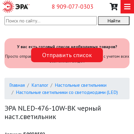
8 909-077-0303
Найти
О КОМПАНИИ
КАТАЛОГ
У вас есть готовый список необходимых товаров?
Отправить список
САДОВЫЙ ИНВЕНТАРЬ И
Просто отправьте его нам и мы посчитаем стоимость с учетом всех
ИНСТРУМЕНТЫ
возможных скидок
ПРОМЫШЛЕННЫЕ СВЕТИЛЬНИКИ
Главная
Каталог
Настольные светильники
ОФИСНЫЕ ПОДВЕСНЫЕ
Настольные светильники со светодиодами (LED)
СВЕТИЛЬНИКИ «GEOMETRIA»
ЭРА NLED-476-10W-BK черный
ПРОЖЕКТОРЫ
наст.светильник
ФОНАРИ