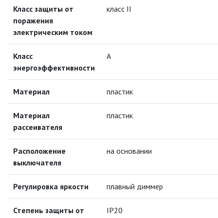
НАСТОЛЬНЫЕ СВЕТИЛЬНИКИ СО
Класс защиты от
класс II
СВЕТОДИОДАМИ (LED)
поражения
электрическим током
НОЧНИКИ
Класс
А
НИЗКОВОЛЬТНОЕ
энергоэффективности
ОБОРУДОВАНИЕ
Материал
пластик
НОВОГОДНЕЕ ОСВЕЩЕНИЕ
Материал
пластик
ОТВЕРТКИ
рассеивателя
Расположение
на основании
ПАЯЛЬНОЕ ОБОРУДОВАНИЕ
выключателя
ПОДВЕСНЫЕ ЛОФТ
СВЕТИЛЬНИКИ
Регулировка яркости
плавный диммер
ПОРТАТИВНЫЕ СОЛНЕЧНЫЕ
Степень защиты от
IP20
ЭЛЕКТРОСТАНЦИИ