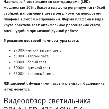
Настольный светильник со светодиодами (LED)
мощностью 10Вт.
Высота плафона регулируется гибкой
ДЕКОРАТИВНЫЕ СВЕТИЛЬНИКИ
стойкой, направление света регулируется поворотом
плафона в любом направлении.
Форма плафона в виде
круга обеспечивает оптимальное рассеивание света,
ИЗОЛЯЦИОННАЯ ЛЕНТА
очень удобна при мелкой ручной работе.
5 режимов цветовой температуры света:
ИНФРАКРАСНЫЕ ЛАМПЫ
2700К - мягкий теплый свет,
ИСТОЧНИКИ СВЕТА
3500К - теплый свет,
4000К - белый свет,
5000К - дневной свет,
КАБЕЛЕНЕСУЩИЕ СИСТЕМЫ
6500К - холодный свет.
ЖК дисплей с функциями часов, календаря, будильника
КАБЕЛЬ
и термометра.
КЛЕЙКИЕ ЛЕНТЫ
Видеообзор светильника
ЛЕНТЫ СВЕТОДИОДНЫЕ (LED