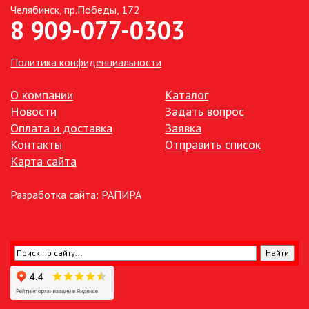
Челябинск, пр.Победы, 172
8 909-077-0303
ТОЧЕЧНЫЕ СВЕТИЛЬНИКИ
УЛИЧНОЕ ОСВЕЩЕНИЕ НА
Политика конфиденциальности
СОЛНЕЧНЫХ БАТАРЕЯХ
О компании
Каталог
УЛИЧНЫЕ СВЕТИЛЬНИКИ
Новости
Задать вопрос
Оплата и доставка
Заявка
Контакты
Отправить список
ФОНТАНЫ
Карта сайта
ЭЛЕКТРОЗВОНКИ И АКСЕССУАРЫ
Разработка сайта:
РАПИРА
ЭЛЕКТРОУСТАНОВОЧНЫЕ
ИЗДЕЛИЯ
ЭЛЕМЕНТЫ ПИТАНИЯ