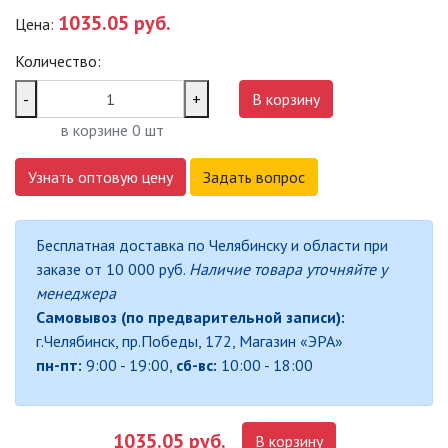
1035.05 руб.
Цена:
САДОВО-ПАРКОВЫЕ
СВЕТИЛЬНИКИ
Количество:
САДОВЫЕ СВЕТИЛЬНИКИ
-
+
В корзину
в корзине
0
шт
САДОВЫЕ ФАСАДНЫЕ
СВЕТИЛЬНИКИ
Узнать оптовую цену
Задать вопрос
СВЕТИЛЬНИКИ ДЛЯ РОСТА
РАСТЕНИЙ (ФИТОСВЕТИЛЬНИКИ)
Бесплатная доставка по Челябинску и области при
АКСЕССУАРЫ ДЛЯ
заказе от 10 000 руб.
Наличие товара уточняйте у
ЭЛЕКТРОМОНТАЖА
менеджера
Самовывоз (по предварительной записи):
БАКТЕРИЦИДНЫЕ ЛАМПЫ
г.Челябинск, пр.Победы, 172, Магазин «ЭРА»
пн-пт:
9:00 - 19:00,
сб-вс:
10:00 - 18:00
ДАТЧИКИ ДВИЖЕНИЯ И
ФОТОРЕЛЕ
1035.05 руб.
В корзину
ДЕКОРАТИВНАЯ ПОДСВЕТКА