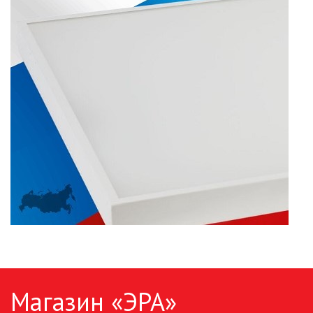
ПАЯЛЬНОЕ ОБОРУДОВАНИЕ
ПОДВЕСНЫЕ ЛОФТ
СВЕТИЛЬНИКИ
ПОРТАТИВНЫЕ СОЛНЕЧНЫЕ
ЭЛЕКТРОСТАНЦИИ
ПРОТИВОМОСКИТНЫЕ ЛАМПЫ
РАЗЪЁМЫ, ПЕРЕХОДНИКИ, ТВ
ДЕЛИТЕЛИ
СЕТЕВЫЕ ФИЛЬТРЫ, СИЛОВЫЕ
РАЗЪЕМЫ И УДЛИНИТЕЛИ,
ТРОЙНИКИ И КОЛОДКИ, ВИЛКИ
СИСТЕМЫ ПОЛИВА
Магазин «ЭРА»
СТАБИЛИЗАТОРЫ НАПРЯЖЕНИЯ