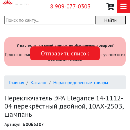
8 909-077-0303
Найти
О КОМПАНИИ
КАТАЛОГ
У вас есть готовый список необходимых товаров?
Отправить список
САДОВЫЙ ИНВЕНТАРЬ И
Просто отправьте его нам и мы посчитаем стоимость с учетом всех
ИНСТРУМЕНТЫ
возможных скидок
ПРОМЫШЛЕННЫЕ СВЕТИЛЬНИКИ
Главная
Каталог
Нераспределенные товары
ОФИСНЫЕ ПОДВЕСНЫЕ
СВЕТИЛЬНИКИ «GEOMETRIA»
Переключатель ЭРА Elegance 14-1112-
04 перекрёстный двойной, 10АХ-250В,
ПРОЖЕКТОРЫ
шампань
ФОНАРИ
Артикул:
Б0065307