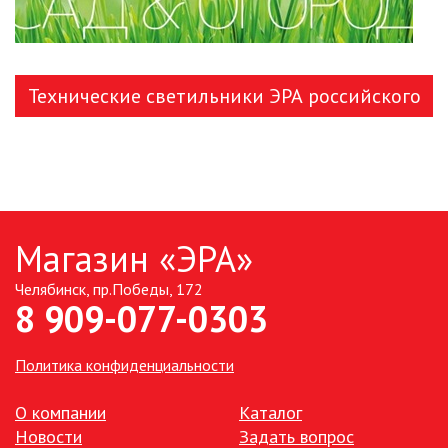
УЛИЧНЫЕ СВЕТИЛЬНИКИ
ФОНТАНЫ
Технические светильники ЭРА российского
ЭЛЕКТРОЗВОНКИ И АКСЕССУАРЫ
производства
ЭЛЕКТРОУСТАНОВОЧНЫЕ
ИЗДЕЛИЯ
ЭЛЕМЕНТЫ ПИТАНИЯ
Магазин «ЭРА»
Челябинск, пр.Победы, 172
НОВОСТИ
8 909-077-0303
ОПЛАТА И ДОСТАВКА
Политика конфиденциальности
ЗАДАТЬ ВОПРОС
О компании
Каталог
Новости
Задать вопрос