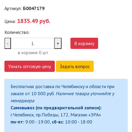
Артикул:
Б0047179
ПРОМЫШЛЕННЫЕ (SPP)
1835.49 руб.
Цена:
ТЕРМОСТОЙКИЕ СВЕТИЛЬНИКИ
Количество:
ОФИСНЫЕ ПОДВЕСНЫЕ
-
+
В корзину
СВЕТИЛЬНИКИ «GEOMETRIA»
в корзине
0
шт
ПРОЖЕКТОРЫ
Узнать оптовую цену
Задать вопрос
ФОНАРИ
Бесплатная доставка по Челябинску и области при
САДОВО-ПАРКОВЫЕ
заказе от 10 000 руб.
Наличие товара уточняйте у
СВЕТИЛЬНИКИ
менеджера
Самовывоз (по предварительной записи):
САДОВЫЕ СВЕТИЛЬНИКИ
г.Челябинск, пр.Победы, 172, Магазин «ЭРА»
пн-пт:
9:00 - 19:00,
сб-вс:
10:00 - 18:00
САДОВЫЕ ФАСАДНЫЕ