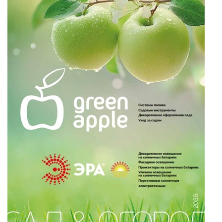
и ЭРА!
ПРОТИВОМОСКИТНЫЕ ЛАМПЫ
РАЗЪЁМЫ, ПЕРЕХОДНИКИ, ТВ
ДЕЛИТЕЛИ
СЕТЕВЫЕ ФИЛЬТРЫ, СИЛОВЫЕ
РАЗЪЕМЫ И УДЛИНИТЕЛИ,
ТРОЙНИКИ И КОЛОДКИ, ВИЛКИ
СИСТЕМЫ ПОЛИВА
СТАБИЛИЗАТОРЫ НАПРЯЖЕНИЯ
ТОЧЕЧНЫЕ СВЕТИЛЬНИКИ
УЛИЧНОЕ ОСВЕЩЕНИЕ НА
СОЛНЕЧНЫХ БАТАРЕЯХ