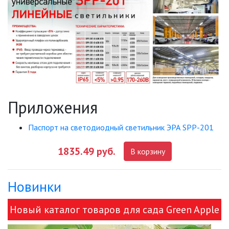
МОДУЛЬНЫЕ СИСТЕМЫ
ОСВЕЩЕНИЯ (LED МОДУЛИ)
НАСТОЛЬНЫЕ СВЕТИЛЬНИКИ
НИЗКОВОЛЬТНОЕ
ОБОРУДОВАНИЕ
Приложения
НОВОГОДНЕЕ ОСВЕЩЕНИЕ
Паспорт на светодиодный светильник ЭРА SPP-201
ОТВЕРТКИ
1835.49 руб.
В корзину
ПАЯЛЬНОЕ ОБОРУДОВАНИЕ
Новинки
ПОДВЕСНЫЕ ЛОФТ
СВЕТИЛЬНИКИ
Новый каталог товаров для сада Green Apple
ПОРТАТИВНЫЕ СОЛНЕЧНЫЕ
ЭЛЕКТРОСТАНЦИИ