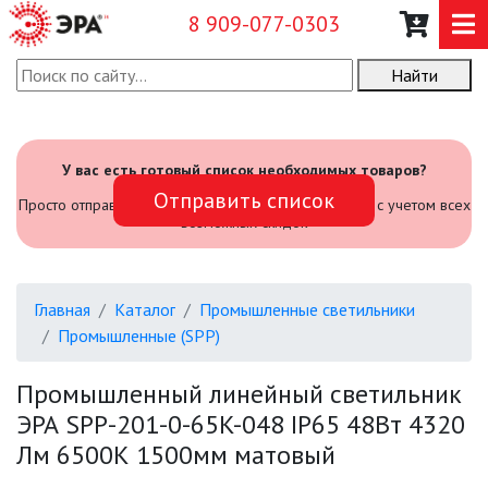
8 909-077-0303
Найти
О КОМПАНИИ
КАТАЛОГ
У вас есть готовый список необходимых товаров?
Отправить список
САДОВЫЙ ИНВЕНТАРЬ И
Просто отправьте его нам и мы посчитаем стоимость с учетом всех
ИНСТРУМЕНТЫ
возможных скидок
ПРОМЫШЛЕННЫЕ СВЕТИЛЬНИКИ
Главная
Каталог
Промышленные светильники
Промышленные (SPP)
АВАРИЙНЫЕ
Промышленный линейный светильник
БЫТОВЫЕ ЖКХ (SPB)
ЭРА SPP-201-0-65K-048 IP65 48Вт 4320
Лм 6500К 1500мм матовый
ОФИСНЫЕ (SPL, SPO, LED-LP)