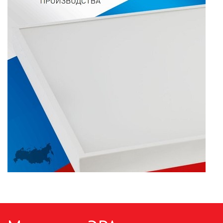
ПАЯЛЬНОЕ ОБОРУДОВАНИЕ
ПОДВЕСНЫЕ ЛОФТ
СВЕТИЛЬНИКИ
ПОРТАТИВНЫЕ СОЛНЕЧНЫЕ
ЭЛЕКТРОСТАНЦИИ
ПРОТИВОМОСКИТНЫЕ ЛАМПЫ
РАЗЪЁМЫ, ПЕРЕХОДНИКИ, ТВ
ДЕЛИТЕЛИ
СЕТЕВЫЕ ФИЛЬТРЫ, СИЛОВЫЕ
РАЗЪЕМЫ И УДЛИНИТЕЛИ,
ТРОЙНИКИ И КОЛОДКИ, ВИЛКИ
СИСТЕМЫ ПОЛИВА
СТАБИЛИЗАТОРЫ НАПРЯЖЕНИЯ