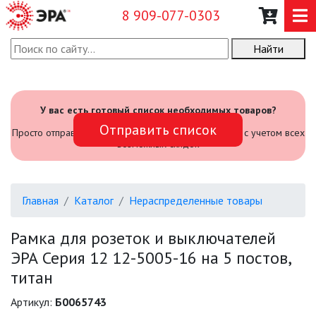
8 909-077-0303
Найти
О КОМПАНИИ
КАТАЛОГ
У вас есть готовый список необходимых товаров?
Отправить список
САДОВЫЙ ИНВЕНТАРЬ И
Просто отправьте его нам и мы посчитаем стоимость с учетом всех
ИНСТРУМЕНТЫ
возможных скидок
ПРОМЫШЛЕННЫЕ СВЕТИЛЬНИКИ
Главная
Каталог
Нераспределенные товары
ОФИСНЫЕ ПОДВЕСНЫЕ
СВЕТИЛЬНИКИ «GEOMETRIA»
Рамка для розеток и выключателей
ЭРА Серия 12 12-5005-16 на 5 постов,
ПРОЖЕКТОРЫ
титан
ФОНАРИ
Артикул:
Б0065743