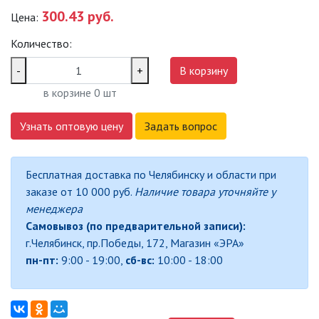
300.43 руб.
Цена:
САДОВО-ПАРКОВЫЕ
СВЕТИЛЬНИКИ
Количество:
САДОВЫЕ СВЕТИЛЬНИКИ
-
+
В корзину
в корзине
0
шт
САДОВЫЕ ФАСАДНЫЕ
СВЕТИЛЬНИКИ
Узнать оптовую цену
Задать вопрос
СВЕТИЛЬНИКИ ДЛЯ РОСТА
РАСТЕНИЙ (ФИТОСВЕТИЛЬНИКИ)
Бесплатная доставка по Челябинску и области при
АКСЕССУАРЫ ДЛЯ
заказе от 10 000 руб.
Наличие товара уточняйте у
ЭЛЕКТРОМОНТАЖА
менеджера
Самовывоз (по предварительной записи):
БАКТЕРИЦИДНЫЕ ЛАМПЫ
г.Челябинск, пр.Победы, 172, Магазин «ЭРА»
пн-пт:
9:00 - 19:00,
сб-вс:
10:00 - 18:00
ДАТЧИКИ ДВИЖЕНИЯ И
ФОТОРЕЛЕ
ДЕКОРАТИВНАЯ ПОДСВЕТКА