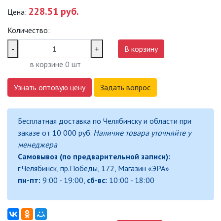
228.51 руб.
Цена:
САДОВО-ПАРКОВЫЕ
СВЕТИЛЬНИКИ
Количество:
САДОВЫЕ СВЕТИЛЬНИКИ
-
+
В корзину
в корзине
0
шт
САДОВЫЕ ФАСАДНЫЕ
СВЕТИЛЬНИКИ
Узнать оптовую цену
Задать вопрос
СВЕТИЛЬНИКИ ДЛЯ РОСТА
РАСТЕНИЙ (ФИТОСВЕТИЛЬНИКИ)
Бесплатная доставка по Челябинску и области при
АКСЕССУАРЫ ДЛЯ
заказе от 10 000 руб.
Наличие товара уточняйте у
ЭЛЕКТРОМОНТАЖА
менеджера
Самовывоз (по предварительной записи):
БАКТЕРИЦИДНЫЕ ЛАМПЫ
г.Челябинск, пр.Победы, 172, Магазин «ЭРА»
пн-пт:
9:00 - 19:00,
сб-вс:
10:00 - 18:00
ДАТЧИКИ ДВИЖЕНИЯ И
ФОТОРЕЛЕ
ДЕКОРАТИВНАЯ ПОДСВЕТКА