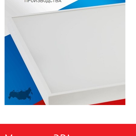
ПАЯЛЬНОЕ ОБОРУДОВАНИЕ
ПОДВЕСНЫЕ ЛОФТ
СВЕТИЛЬНИКИ
ПОРТАТИВНЫЕ СОЛНЕЧНЫЕ
ЭЛЕКТРОСТАНЦИИ
ПРОТИВОМОСКИТНЫЕ ЛАМПЫ
РАЗЪЁМЫ, ПЕРЕХОДНИКИ, ТВ
ДЕЛИТЕЛИ
СЕТЕВЫЕ ФИЛЬТРЫ, СИЛОВЫЕ
РАЗЪЕМЫ И УДЛИНИТЕЛИ,
ТРОЙНИКИ И КОЛОДКИ, ВИЛКИ
СИСТЕМЫ ПОЛИВА
СТАБИЛИЗАТОРЫ НАПРЯЖЕНИЯ