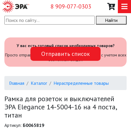
8 909-077-0303
Найти
О КОМПАНИИ
КАТАЛОГ
У вас есть готовый список необходимых товаров?
Отправить список
САДОВЫЙ ИНВЕНТАРЬ И
Просто отправьте его нам и мы посчитаем стоимость с учетом всех
ИНСТРУМЕНТЫ
возможных скидок
ПРОМЫШЛЕННЫЕ СВЕТИЛЬНИКИ
Главная
Каталог
Нераспределенные товары
ОФИСНЫЕ ПОДВЕСНЫЕ
СВЕТИЛЬНИКИ «GEOMETRIA»
Рамка для розеток и выключателей
ЭРА Elegance 14-5004-16 на 4 поста,
ПРОЖЕКТОРЫ
титан
ФОНАРИ
Артикул:
Б0065819