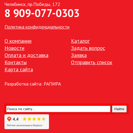
Челябинск, пр.Победы, 172
8 909-077-0303
ТОЧЕЧНЫЕ СВЕТИЛЬНИКИ
УЛИЧНОЕ ОСВЕЩЕНИЕ НА
Политика конфиденциальности
СОЛНЕЧНЫХ БАТАРЕЯХ
О компании
Каталог
УЛИЧНЫЕ СВЕТИЛЬНИКИ
Новости
Задать вопрос
Оплата и доставка
Заявка
Контакты
Отправить список
ФОНТАНЫ
Карта сайта
ЭЛЕКТРОЗВОНКИ И АКСЕССУАРЫ
Разработка сайта:
РАПИРА
ЭЛЕКТРОУСТАНОВОЧНЫЕ
ИЗДЕЛИЯ
ЭЛЕМЕНТЫ ПИТАНИЯ