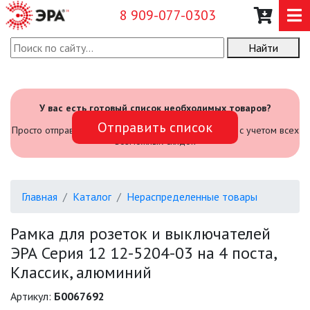
8 909-077-0303
Найти
О КОМПАНИИ
КАТАЛОГ
У вас есть готовый список необходимых товаров?
Отправить список
САДОВЫЙ ИНВЕНТАРЬ И
Просто отправьте его нам и мы посчитаем стоимость с учетом всех
ИНСТРУМЕНТЫ
возможных скидок
ПРОМЫШЛЕННЫЕ СВЕТИЛЬНИКИ
Главная
Каталог
Нераспределенные товары
ОФИСНЫЕ ПОДВЕСНЫЕ
СВЕТИЛЬНИКИ «GEOMETRIA»
Рамка для розеток и выключателей
ЭРА Серия 12 12-5204-03 на 4 поста,
ПРОЖЕКТОРЫ
Классик, алюминий
ФОНАРИ
Артикул:
Б0067692