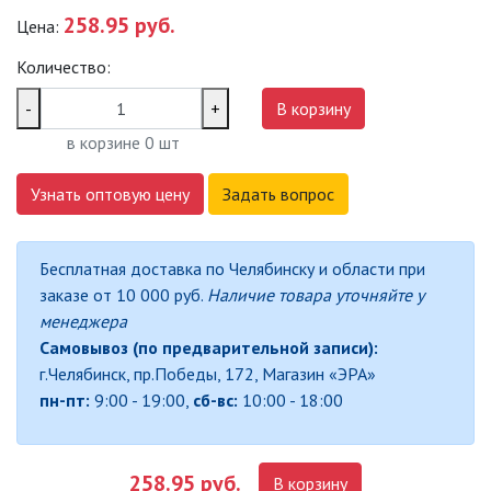
258.95 руб.
Цена:
САДОВО-ПАРКОВЫЕ
СВЕТИЛЬНИКИ
Количество:
САДОВЫЕ СВЕТИЛЬНИКИ
-
+
В корзину
в корзине
0
шт
САДОВЫЕ ФАСАДНЫЕ
СВЕТИЛЬНИКИ
Узнать оптовую цену
Задать вопрос
СВЕТИЛЬНИКИ ДЛЯ РОСТА
РАСТЕНИЙ (ФИТОСВЕТИЛЬНИКИ)
Бесплатная доставка по Челябинску и области при
АКСЕССУАРЫ ДЛЯ
заказе от 10 000 руб.
Наличие товара уточняйте у
ЭЛЕКТРОМОНТАЖА
менеджера
Самовывоз (по предварительной записи):
БАКТЕРИЦИДНЫЕ ЛАМПЫ
г.Челябинск, пр.Победы, 172, Магазин «ЭРА»
пн-пт:
9:00 - 19:00,
сб-вс:
10:00 - 18:00
ДАТЧИКИ ДВИЖЕНИЯ И
ФОТОРЕЛЕ
258.95 руб.
В корзину
ДЕКОРАТИВНАЯ ПОДСВЕТКА