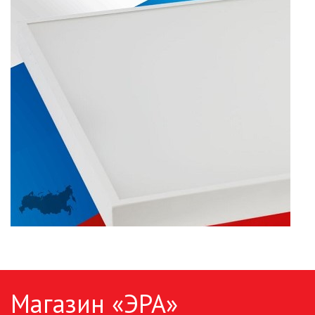
ПАЯЛЬНОЕ ОБОРУДОВАНИЕ
ПОДВЕСНЫЕ ЛОФТ
СВЕТИЛЬНИКИ
ПОРТАТИВНЫЕ СОЛНЕЧНЫЕ
ЭЛЕКТРОСТАНЦИИ
ПРОТИВОМОСКИТНЫЕ ЛАМПЫ
РАЗЪЁМЫ, ПЕРЕХОДНИКИ, ТВ
ДЕЛИТЕЛИ
СЕТЕВЫЕ ФИЛЬТРЫ, СИЛОВЫЕ
РАЗЪЕМЫ И УДЛИНИТЕЛИ,
ТРОЙНИКИ И КОЛОДКИ, ВИЛКИ
СИСТЕМЫ ПОЛИВА
Магазин «ЭРА»
СТАБИЛИЗАТОРЫ НАПРЯЖЕНИЯ