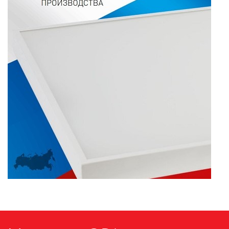
ПАЯЛЬНОЕ ОБОРУДОВАНИЕ
ПОДВЕСНЫЕ ЛОФТ
СВЕТИЛЬНИКИ
ПОРТАТИВНЫЕ СОЛНЕЧНЫЕ
ЭЛЕКТРОСТАНЦИИ
ПРОТИВОМОСКИТНЫЕ ЛАМПЫ
РАЗЪЁМЫ, ПЕРЕХОДНИКИ, ТВ
ДЕЛИТЕЛИ
СЕТЕВЫЕ ФИЛЬТРЫ, СИЛОВЫЕ
РАЗЪЕМЫ И УДЛИНИТЕЛИ,
ТРОЙНИКИ И КОЛОДКИ, ВИЛКИ
СИСТЕМЫ ПОЛИВА
СТАБИЛИЗАТОРЫ НАПРЯЖЕНИЯ