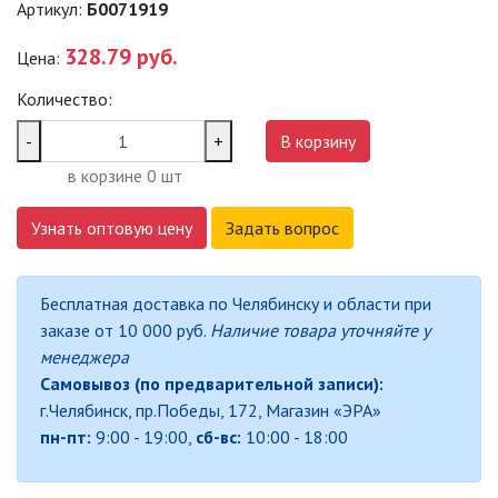
Артикул:
Б0071919
САДОВО-ПАРКОВЫЕ
СВЕТИЛЬНИКИ
328.79 руб.
Цена:
Количество:
САДОВЫЕ СВЕТИЛЬНИКИ
-
+
В корзину
САДОВЫЕ ФАСАДНЫЕ
в корзине
0
шт
СВЕТИЛЬНИКИ
СВЕТИЛЬНИКИ ДЛЯ РОСТА
Узнать оптовую цену
Задать вопрос
РАСТЕНИЙ (ФИТОСВЕТИЛЬНИКИ)
АКСЕССУАРЫ ДЛЯ
Бесплатная доставка по Челябинску и области при
ЭЛЕКТРОМОНТАЖА
заказе от 10 000 руб.
Наличие товара уточняйте у
менеджера
БАКТЕРИЦИДНЫЕ ЛАМПЫ
Самовывоз (по предварительной записи):
г.Челябинск, пр.Победы, 172, Магазин «ЭРА»
ДАТЧИКИ ДВИЖЕНИЯ И
пн-пт:
9:00 - 19:00,
сб-вс:
10:00 - 18:00
ФОТОРЕЛЕ
ДЕКОРАТИВНАЯ ПОДСВЕТКА