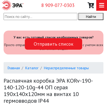
8 909-077-0303
Найти
О КОМПАНИИ
КАТАЛОГ
У вас есть готовый список необходимых товаров?
Отправить список
САДОВЫЙ ИНВЕНТАРЬ И
Просто отправьте его нам и мы посчитаем стоимость с учетом всех
ИНСТРУМЕНТЫ
возможных скидок
ПРОМЫШЛЕННЫЕ СВЕТИЛЬНИКИ
Главная
Каталог
Нераспределенные товары
ОФИСНЫЕ ПОДВЕСНЫЕ
СВЕТИЛЬНИКИ «GEOMETRIA»
Распаячная коробка ЭРА KORv-190-
140-120-10g-44 ОП серая
ПРОЖЕКТОРЫ
190х140х120мм на винтах 10
гермовводов IP44
ФОНАРИ