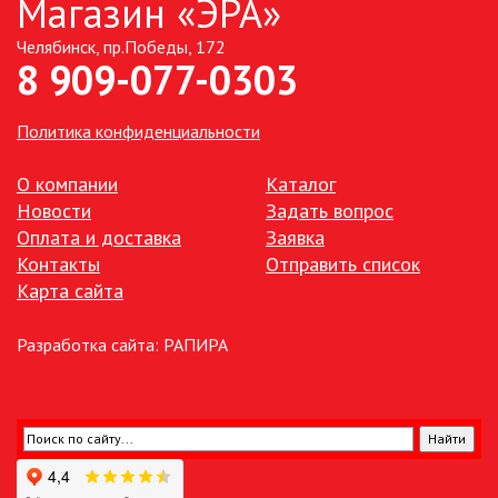
Магазин «ЭРА»
Челябинск, пр.Победы, 172
ТОЧЕЧНЫЕ СВЕТИЛЬНИКИ
8 909-077-0303
УЛИЧНОЕ ОСВЕЩЕНИЕ НА
СОЛНЕЧНЫХ БАТАРЕЯХ
Политика конфиденциальности
УЛИЧНЫЕ СВЕТИЛЬНИКИ
О компании
Каталог
Новости
Задать вопрос
Оплата и доставка
Заявка
ФОНТАНЫ
Контакты
Отправить список
Карта сайта
ЭЛЕКТРОЗВОНКИ И АКСЕССУАРЫ
Разработка сайта:
РАПИРА
ЭЛЕКТРОУСТАНОВОЧНЫЕ
ИЗДЕЛИЯ
ЭЛЕМЕНТЫ ПИТАНИЯ