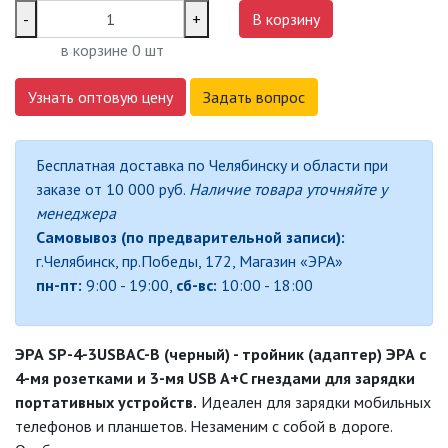
-
+
В корзину
в корзине
0
шт
ДЕКОРАТИВНЫЕ СВЕТИЛЬНИКИ
Узнать оптовую цену
Задать вопрос
ИЗОЛЯЦИОННАЯ ЛЕНТА
Бесплатная доставка по Челябинску и области при
ИНФРАКРАСНЫЕ ЛАМПЫ
заказе от 10 000 руб.
Наличие товара уточняйте у
менеджера
ИСТОЧНИКИ СВЕТА
Самовывоз (по предварительной записи):
г.Челябинск, пр.Победы, 172, Магазин «ЭРА»
пн-пт:
9:00 - 19:00,
сб-вс:
КАБЕЛЕНЕСУЩИЕ СИСТЕМЫ
10:00 - 18:00
КАБЕЛЬ
ЭРА SP-4-3USBAC-B (черный) - тройник (адаптер) ЭРА с
4-мя розетками и 3-мя USB A+C гнездами для зарядки
КЛЕЙКИЕ ЛЕНТЫ
портативных устройств.
Идеален для зарядки мобильных
телефонов и планшетов. Незаменим с собой в дороге.
ЛЕНТЫ СВЕТОДИОДНЫЕ (LED