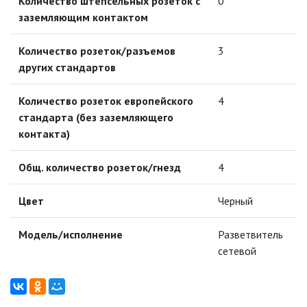
Количество штепсельных розеток с
ТОЧЕЧНЫЕ СВЕТИЛЬНИКИ
0
заземляющим контактом
УЛИЧНОЕ ОСВЕЩЕНИЕ НА
СОЛНЕЧНЫХ БАТАРЕЯХ
Количество розеток/разъемов
3
других стандартов
УЛИЧНЫЕ СВЕТИЛЬНИКИ
Количество розеток европейского
4
стандарта (без заземляющего
ФОНТАНЫ
контакта)
ЭЛЕКТРОЗВОНКИ И АКСЕССУАРЫ
Общ. количество розеток/гнезд
4
ЭЛЕКТРОУСТАНОВОЧНЫЕ
Цвет
Черный
ИЗДЕЛИЯ
Модель/исполнение
Разветвитель
ЭЛЕМЕНТЫ ПИТАНИЯ
сетевой
НОВОСТИ