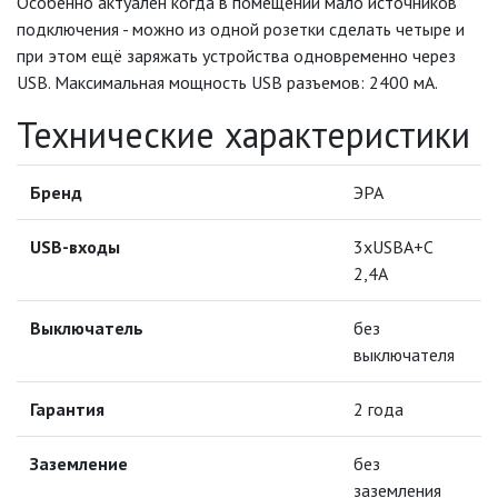
Особенно актуален когда в помещении мало источников
ЛЕНТЫ)
подключения - можно из одной розетки сделать четыре и
при этом ещё заряжать устройства одновременно через
ЛИНЕЙНЫЕ СВЕТОДИОДНЫЕ
USB. Максимальная мощность USB разъемов: 2400 мА.
СВЕТИЛЬНИКИ
Технические характеристики
ЛЮСТРЫ
Бренд
МОДУЛЬНЫЕ СИСТЕМЫ
ЭРА
ОСВЕЩЕНИЯ (LED МОДУЛИ)
USB-входы
3xUSBA+C
НАСТОЛЬНЫЕ СВЕТИЛЬНИКИ
2,4A
НИЗКОВОЛЬТНОЕ
Выключатель
без
ОБОРУДОВАНИЕ
выключателя
НОВОГОДНЕЕ ОСВЕЩЕНИЕ
Гарантия
2 года
Заземление
ОТВЕРТКИ
без
заземления