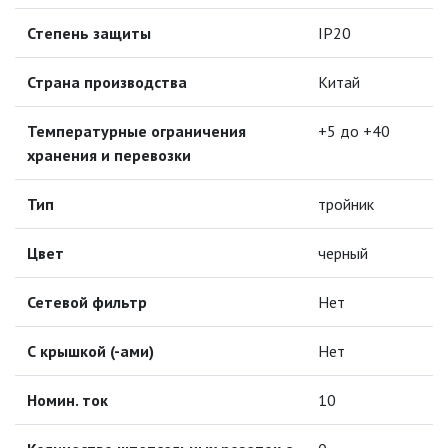
Степень защиты
IP20
ТРОЙНИКИ И КОЛОДКИ
Страна производства
Китай
ПРОМЫШЛЕННЫЕ УДЛИНИТЕЛИ
Температурные ограничения
+5 до +40
хранения и перевозки
СЕТЕВЫЕ ФИЛЬТРЫ
Тип
тройник
СИЛОВЫЕ УДЛИНИТЕЛИ
Цвет
черный
ШТЕПСЕЛЬНЫЕ ВИЛКИ И
РОЗЕТКИ
Сетевой фильтр
Нет
СИСТЕМЫ ПОЛИВА
С крышкой (-ами)
Нет
СТАБИЛИЗАТОРЫ НАПРЯЖЕНИЯ
Номин. ток
10