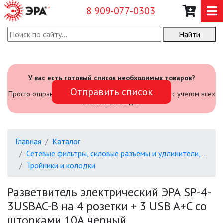
8 909-077-0303
Найти
О КОМПАНИИ
КАТАЛОГ
У вас есть готовый список необходимых товаров?
Отправить список
САДОВЫЙ ИНВЕНТАРЬ И
Просто отправьте его нам и мы посчитаем стоимость с учетом всех
ИНСТРУМЕНТЫ
возможных скидок
ПРОМЫШЛЕННЫЕ СВЕТИЛЬНИКИ
Главная
Каталог
ОФИСНЫЕ ПОДВЕСНЫЕ
Сетевые фильтры, силовые разъемы и удлинители, тройники и колодки, вилки
СВЕТИЛЬНИКИ «GEOMETRIA»
Тройники и колодки
ПРОЖЕКТОРЫ
Разветвитель электрический ЭРА SP-4-
3USBAC-B на 4 розетки + 3 USB A+C со
ФОНАРИ
шторками 10А черный