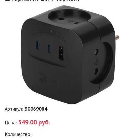
САДОВО-ПАРКОВЫЕ
СВЕТИЛЬНИКИ
САДОВЫЕ СВЕТИЛЬНИКИ
САДОВЫЕ ФАСАДНЫЕ
СВЕТИЛЬНИКИ
СВЕТИЛЬНИКИ ДЛЯ РОСТА
РАСТЕНИЙ (ФИТОСВЕТИЛЬНИКИ)
АКСЕССУАРЫ ДЛЯ
ЭЛЕКТРОМОНТАЖА
БАКТЕРИЦИДНЫЕ ЛАМПЫ
Артикул:
Б0069084
ДАТЧИКИ ДВИЖЕНИЯ И
549.00 руб.
Цена:
ФОТОРЕЛЕ
Количество:
ДЕКОРАТИВНАЯ ПОДСВЕТКА