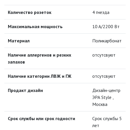
ПАЯЛЬНОЕ ОБОРУДОВАНИЕ
Количество розеток
4 гнезда
ПОДВЕСНЫЕ ЛОФТ
Максимальная мощность
10 A/2200 Вт
СВЕТИЛЬНИКИ
ПОРТАТИВНЫЕ СОЛНЕЧНЫЕ
Материал
Поликарбонат
ЭЛЕКТРОСТАНЦИИ
Наличие аллергенов и резких
отсутсвуют
ПРОТИВОМОСКИТНЫЕ ЛАМПЫ
запахов
РАЗЪЁМЫ, ПЕРЕХОДНИКИ, ТВ
Наличие категории ЛВЖ и ГЖ
отсутсвуют
ДЕЛИТЕЛИ
СЕТЕВЫЕ ФИЛЬТРЫ, СИЛОВЫЕ
Продакт дизайн
Дизайн-центр
РАЗЪЕМЫ И УДЛИНИТЕЛИ,
ЭРА Style ,
ТРОЙНИКИ И КОЛОДКИ, ВИЛКИ
Москва
БЫТОВЫЕ УДЛИНИТЕЛИ
Срок службы или срок годности
Срок службы 5
лет
СИЛОВЫЕ РАЗЪЕМЫ