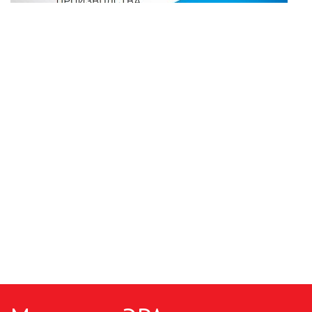
ПАЯЛЬНОЕ ОБОРУДОВАНИЕ
ПОДВЕСНЫЕ ЛОФТ
СВЕТИЛЬНИКИ
ПОРТАТИВНЫЕ СОЛНЕЧНЫЕ
ЭЛЕКТРОСТАНЦИИ
ПРОТИВОМОСКИТНЫЕ ЛАМПЫ
РАЗЪЁМЫ, ПЕРЕХОДНИКИ, ТВ
ДЕЛИТЕЛИ
СЕТЕВЫЕ ФИЛЬТРЫ, СИЛОВЫЕ
РАЗЪЕМЫ И УДЛИНИТЕЛИ,
ТРОЙНИКИ И КОЛОДКИ, ВИЛКИ
СИСТЕМЫ ПОЛИВА
СТАБИЛИЗАТОРЫ НАПРЯЖЕНИЯ