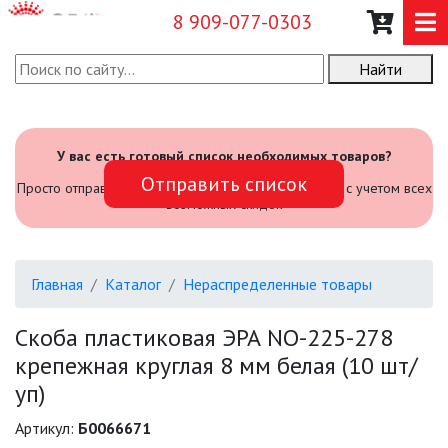
8 909-077-0303
Найти
О КОМПАНИИ
КАТАЛОГ
У вас есть готовый список необходимых товаров?
Отправить список
САДОВЫЙ ИНВЕНТАРЬ И
Просто отправьте его нам и мы посчитаем стоимость с учетом всех
ИНСТРУМЕНТЫ
возможных скидок
ПРОМЫШЛЕННЫЕ СВЕТИЛЬНИКИ
Главная
Каталог
Нераспределенные товары
ОФИСНЫЕ ПОДВЕСНЫЕ
СВЕТИЛЬНИКИ «GEOMETRIA»
Скоба пластиковая ЭРА NO-225-278
крепежная круглая 8 мм белая (10 шт/
ПРОЖЕКТОРЫ
уп)
ФОНАРИ
Артикул:
Б0066671