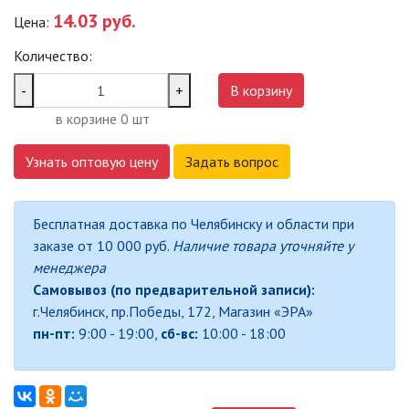
14.03 руб.
Цена:
САДОВО-ПАРКОВЫЕ
СВЕТИЛЬНИКИ
Количество:
САДОВЫЕ СВЕТИЛЬНИКИ
-
+
В корзину
в корзине
0
шт
САДОВЫЕ ФАСАДНЫЕ
СВЕТИЛЬНИКИ
Узнать оптовую цену
Задать вопрос
СВЕТИЛЬНИКИ ДЛЯ РОСТА
РАСТЕНИЙ (ФИТОСВЕТИЛЬНИКИ)
Бесплатная доставка по Челябинску и области при
АКСЕССУАРЫ ДЛЯ
заказе от 10 000 руб.
Наличие товара уточняйте у
ЭЛЕКТРОМОНТАЖА
менеджера
Самовывоз (по предварительной записи):
БАКТЕРИЦИДНЫЕ ЛАМПЫ
г.Челябинск, пр.Победы, 172, Магазин «ЭРА»
пн-пт:
9:00 - 19:00,
сб-вс:
10:00 - 18:00
ДАТЧИКИ ДВИЖЕНИЯ И
ФОТОРЕЛЕ
ДЕКОРАТИВНАЯ ПОДСВЕТКА