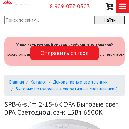
8 909-077-0303
Найти
О КОМПАНИИ
КАТАЛОГ
У вас есть готовый список необходимых товаров?
Отправить список
САДОВЫЙ ИНВЕНТАРЬ И
Просто отправьте его нам и мы посчитаем стоимость с учетом всех
ИНСТРУМЕНТЫ
возможных скидок
ПРОМЫШЛЕННЫЕ СВЕТИЛЬНИКИ
Главная
Каталог
Декоративные светильники
ОФИСНЫЕ ПОДВЕСНЫЕ
Бытовые потолочные декоративные светильники (SPB-6)
СВЕТИЛЬНИКИ «GEOMETRIA»
SPB-6-slim 2-15-6K ЭРА Бытовые свет
ПРОЖЕКТОРЫ
ЭРА Светодиод. св-к 15Вт 6500K
ФОНАРИ