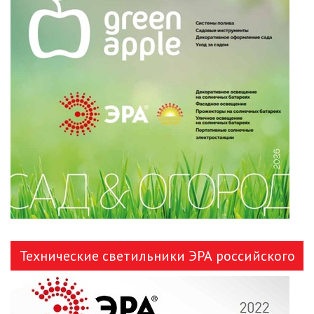
НОВОГОДНЕЕ ОСВЕЩЕНИЕ
ОТВЕРТКИ
ПАЯЛЬНОЕ ОБОРУДОВАНИЕ
ПОДВЕСНЫЕ ЛОФТ
СВЕТИЛЬНИКИ
ПОРТАТИВНЫЕ СОЛНЕЧНЫЕ
ЭЛЕКТРОСТАНЦИИ
ПРОТИВОМОСКИТНЫЕ ЛАМПЫ
Технические светильники ЭРА российского
РАЗЪЁМЫ, ПЕРЕХОДНИКИ, ТВ
ДЕЛИТЕЛИ
производства
СЕТЕВЫЕ ФИЛЬТРЫ, СИЛОВЫЕ
РАЗЪЕМЫ И УДЛИНИТЕЛИ,