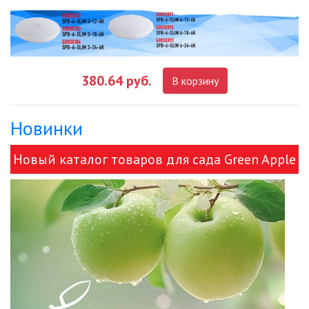
КАБЕЛЬ
КЛЕЙКИЕ ЛЕНТЫ
380.64 руб.
ЛЕНТЫ СВЕТОДИОДНЫЕ (LED
В корзину
ЛЕНТЫ)
ЛИНЕЙНЫЕ СВЕТОДИОДНЫЕ
Новинки
СВЕТИЛЬНИКИ
Новый каталог товаров для сада Green Apple
ЛЮСТРЫ
и ЭРА!
МОДУЛЬНЫЕ СИСТЕМЫ
ОСВЕЩЕНИЯ (LED МОДУЛИ)
НАСТОЛЬНЫЕ СВЕТИЛЬНИКИ
НИЗКОВОЛЬТНОЕ
ОБОРУДОВАНИЕ