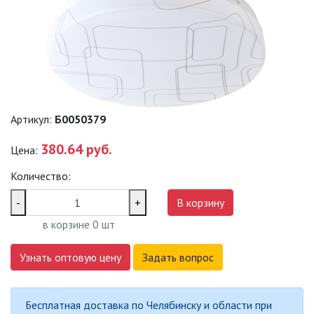
САДОВО-ПАРКОВЫЕ
СВЕТИЛЬНИКИ
САДОВЫЕ СВЕТИЛЬНИКИ
САДОВЫЕ ФАСАДНЫЕ
СВЕТИЛЬНИКИ
Артикул:
Б0050379
СВЕТИЛЬНИКИ ДЛЯ РОСТА
380.64 руб.
Цена:
РАСТЕНИЙ (ФИТОСВЕТИЛЬНИКИ)
Количество:
АКСЕССУАРЫ ДЛЯ
ЭЛЕКТРОМОНТАЖА
-
+
В корзину
в корзине
0
шт
БАКТЕРИЦИДНЫЕ ЛАМПЫ
Узнать оптовую цену
Задать вопрос
ДАТЧИКИ ДВИЖЕНИЯ И
ФОТОРЕЛЕ
Бесплатная доставка по Челябинску и области при
ДЕКОРАТИВНАЯ ПОДСВЕТКА