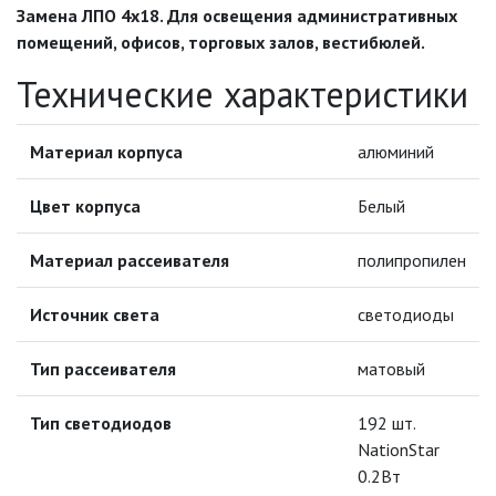
ИНФРАКРАСНЫЕ ЛАМПЫ
Замена ЛПО 4х18. Для освещения административных
помещений, офисов, торговых залов, вестибюлей.
ИСТОЧНИКИ СВЕТА
Технические характеристики
КАБЕЛЕНЕСУЩИЕ СИСТЕМЫ
Материал корпуса
алюминий
КАБЕЛЬ
Цвет корпуса
Белый
Материал рассеивателя
полипропилен
КЛЕЙКИЕ ЛЕНТЫ
Источник света
светодиоды
ЛЕНТЫ СВЕТОДИОДНЫЕ (LED
ЛЕНТЫ)
Тип рассеивателя
матовый
ЛИНЕЙНЫЕ СВЕТОДИОДНЫЕ
СВЕТИЛЬНИКИ
Тип светодиодов
192 шт.
NationStar
ЛЮСТРЫ
0.2Вт