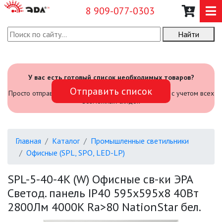
8 909-077-0303
Найти
О КОМПАНИИ
КАТАЛОГ
У вас есть готовый список необходимых товаров?
Отправить список
САДОВЫЙ ИНВЕНТАРЬ И
Просто отправьте его нам и мы посчитаем стоимость с учетом всех
ИНСТРУМЕНТЫ
возможных скидок
ПРОМЫШЛЕННЫЕ СВЕТИЛЬНИКИ
Главная
Каталог
Промышленные светильники
Офисные (SPL, SPO, LED-LP)
АВАРИЙНЫЕ
SPL-5-40-4K (W) Офисные св-ки ЭРА
БЫТОВЫЕ ЖКХ (SPB)
Светод. панель IP40 595x595x8 40Вт
2800Лм 4000K Ra>80 NationStar бел.
ОФИСНЫЕ (SPL, SPO, LED-LP)