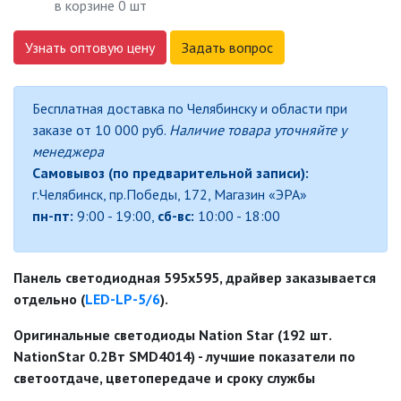
СВЕТИЛЬНИКИ
в корзине
0
шт
СВЕТИЛЬНИКИ ДЛЯ РОСТА
Узнать оптовую цену
Задать вопрос
РАСТЕНИЙ (ФИТОСВЕТИЛЬНИКИ)
АКСЕССУАРЫ ДЛЯ
ЭЛЕКТРОМОНТАЖА
Бесплатная доставка по Челябинску и области при
заказе от 10 000 руб.
Наличие товара уточняйте у
менеджера
БАКТЕРИЦИДНЫЕ ЛАМПЫ
Самовывоз (по предварительной записи):
ДАТЧИКИ ДВИЖЕНИЯ И
г.Челябинск, пр.Победы, 172, Магазин «ЭРА»
ФОТОРЕЛЕ
пн-пт:
9:00 - 19:00,
сб-вс:
10:00 - 18:00
ДЕКОРАТИВНАЯ ПОДСВЕТКА
Панель светодиодная 595х595, драйвер заказывается
отдельно (
LED-LP-5/6
).
ДЕКОРАТИВНЫЕ СВЕТИЛЬНИКИ
Оригинальные светодиоды Nation Star (192 шт.
NationStar 0.2Вт SMD4014) - лучшие показатели по
ИЗОЛЯЦИОННАЯ ЛЕНТА
светоотдаче, цветопередаче и сроку службы