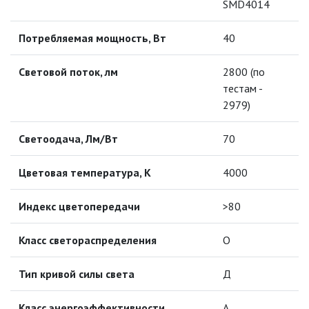
SMD4014
МОДУЛЬНЫЕ СИСТЕМЫ
ОСВЕЩЕНИЯ (LED МОДУЛИ)
Потребляемая мощность, Вт
40
НАСТОЛЬНЫЕ СВЕТИЛЬНИКИ
Световой поток, лм
2800 (по
тестам -
НИЗКОВОЛЬТНОЕ
ОБОРУДОВАНИЕ
2979)
Светоодача, Лм/Вт
НОВОГОДНЕЕ ОСВЕЩЕНИЕ
70
Цветовая температура, К
4000
ОТВЕРТКИ
Индекс цветопередачи
>80
ПАЯЛЬНОЕ ОБОРУДОВАНИЕ
Класс светораспределения
O
ПОДВЕСНЫЕ ЛОФТ
СВЕТИЛЬНИКИ
Тип кривой силы света
Д
ПОРТАТИВНЫЕ СОЛНЕЧНЫЕ
ЭЛЕКТРОСТАНЦИИ
Класс энергоэффективности
А