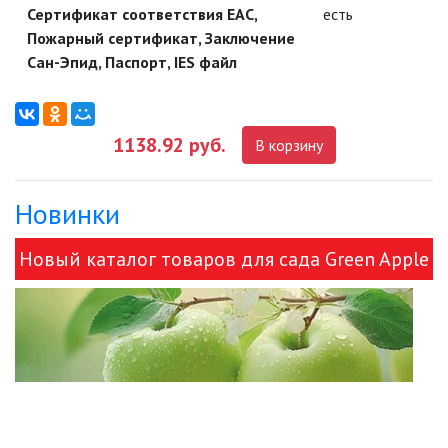
УЛИЧНЫЕ СВЕТИЛЬНИКИ
Сертификат соответствия EAC,
есть
Пожарный сертификат, Заключение
ФОНТАНЫ
Сан-Эпид, Паспорт, IES файл
ЭЛЕКТРОЗВОНКИ И АКСЕССУАРЫ
1138.92 руб.
В корзину
ЭЛЕКТРОУСТАНОВОЧНЫЕ
ИЗДЕЛИЯ
Новинки
ЭЛЕМЕНТЫ ПИТАНИЯ
Новый каталог товаров для сада Green Apple
НОВОСТИ
и ЭРА!
ОПЛАТА И ДОСТАВКА
ЗАДАТЬ ВОПРОС