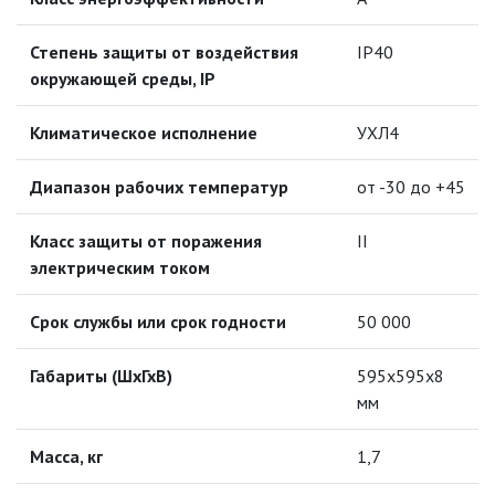
ПРОТИВОМОСКИТНЫЕ ЛАМПЫ
Степень защиты от воздействия
IP40
окружающей среды, IP
РАЗЪЁМЫ, ПЕРЕХОДНИКИ, ТВ
ДЕЛИТЕЛИ
Климатическое исполнение
УХЛ4
СЕТЕВЫЕ ФИЛЬТРЫ, СИЛОВЫЕ
РАЗЪЕМЫ И УДЛИНИТЕЛИ,
Диапазон рабочих температур
от -30 до +45
ТРОЙНИКИ И КОЛОДКИ, ВИЛКИ
СИСТЕМЫ ПОЛИВА
Класс защиты от поражения
II
электрическим током
СТАБИЛИЗАТОРЫ НАПРЯЖЕНИЯ
Срок службы или срок годности
50 000
ТОЧЕЧНЫЕ СВЕТИЛЬНИКИ
Габариты (ШхГхВ)
595х595х8
мм
УЛИЧНОЕ ОСВЕЩЕНИЕ НА
СОЛНЕЧНЫХ БАТАРЕЯХ
Масса, кг
1,7