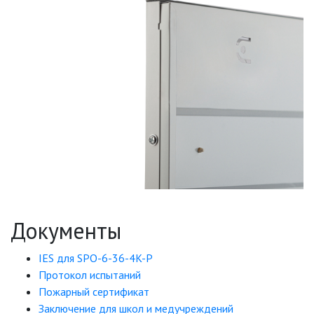
Документы
IES для SPO-6-36-4K-P
Протокол испытаний
Пожарный сертификат
Заключение для школ и медучреждений