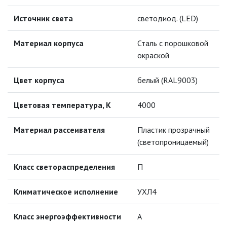
Источник света
светодиод. (LED)
ПРОТИВОМОСКИТНЫЕ ЛАМПЫ
Материал корпуса
Сталь с порошковой
РАЗЪЁМЫ, ПЕРЕХОДНИКИ, ТВ
окраской
ДЕЛИТЕЛИ
СЕТЕВЫЕ ФИЛЬТРЫ, СИЛОВЫЕ
Цвет корпуса
белый (RAL9003)
РАЗЪЕМЫ И УДЛИНИТЕЛИ,
ТРОЙНИКИ И КОЛОДКИ, ВИЛКИ
Цветовая температура, К
4000
СИСТЕМЫ ПОЛИВА
Материал рассеивателя
Пластик прозрачный
СТАБИЛИЗАТОРЫ НАПРЯЖЕНИЯ
(светопроницаемый)
Класс светораспределения
П
ТОЧЕЧНЫЕ СВЕТИЛЬНИКИ
Климатическое исполнение
УХЛ4
УЛИЧНОЕ ОСВЕЩЕНИЕ НА
СОЛНЕЧНЫХ БАТАРЕЯХ
Класс энергоэффективности
А