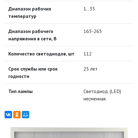
УЛИЧНЫЕ СВЕТИЛЬНИКИ
Диапазон рабочих
1…35
температур
ФОНТАНЫ
Диапазон рабочего
165-265
ЭЛЕКТРОЗВОНКИ И АКСЕССУАРЫ
напряжения в сети, В
ЭЛЕКТРОУСТАНОВОЧНЫЕ
Количество светодиодов, шт
112
ИЗДЕЛИЯ
Срок службы или срок
25 лет
ЭЛЕМЕНТЫ ПИТАНИЯ
годности
НОВОСТИ
Тип лампы
Светодиод. (LED)
несменная
ОПЛАТА И ДОСТАВКА
ЗАДАТЬ ВОПРОС