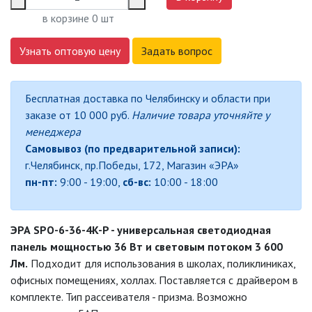
СВЕТИЛЬНИКИ
в корзине
0
шт
СВЕТИЛЬНИКИ ДЛЯ РОСТА
РАСТЕНИЙ (ФИТОСВЕТИЛЬНИКИ)
Узнать оптовую цену
Задать вопрос
АКСЕССУАРЫ ДЛЯ
ЭЛЕКТРОМОНТАЖА
Бесплатная доставка по Челябинску и области при
заказе от 10 000 руб.
Наличие товара уточняйте у
БАКТЕРИЦИДНЫЕ ЛАМПЫ
менеджера
Самовывоз (по предварительной записи):
ДАТЧИКИ ДВИЖЕНИЯ И
ФОТОРЕЛЕ
г.Челябинск, пр.Победы, 172, Магазин «ЭРА»
пн-пт:
9:00 - 19:00,
сб-вс:
10:00 - 18:00
ДЕКОРАТИВНАЯ ПОДСВЕТКА
ЭРА SPO-6-36-4K-P - универсальная светодиодная
ДЕКОРАТИВНЫЕ СВЕТИЛЬНИКИ
панель мощностью 36 Вт и световым потоком 3 600
Лм.
Подходит для использования в школах, поликлиниках,
ИЗОЛЯЦИОННАЯ ЛЕНТА
офисных помещениях, холлах. Поставляется с драйвером в
комплекте. Тип рассеивателя - призма. Возможно