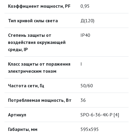
МОДУЛЬНЫЕ СИСТЕМЫ
Коэффициент мощности, PF
0,95
ОСВЕЩЕНИЯ (LED МОДУЛИ)
Тип кривой силы света
Д(120)
НАСТОЛЬНЫЕ СВЕТИЛЬНИКИ
Степень защиты от
IP40
НИЗКОВОЛЬТНОЕ
воздействия окружающей
ОБОРУДОВАНИЕ
среды, IP
НОВОГОДНЕЕ ОСВЕЩЕНИЕ
Класс защиты от поражения
I
электрическим током
ОТВЕРТКИ
Частота сети, Гц
50/60
ПАЯЛЬНОЕ ОБОРУДОВАНИЕ
Потребляемая мощность, Вт
36
ПОДВЕСНЫЕ ЛОФТ
СВЕТИЛЬНИКИ
Артикул
SPO-6-36-4K-P [4]
ПОРТАТИВНЫЕ СОЛНЕЧНЫЕ
Габариты, мм
595х595
ЭЛЕКТРОСТАНЦИИ