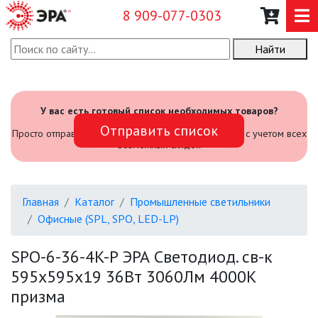
8 909-077-0303
Найти
О КОМПАНИИ
КАТАЛОГ
У вас есть готовый список необходимых товаров?
Отправить список
САДОВЫЙ ИНВЕНТАРЬ И
Просто отправьте его нам и мы посчитаем стоимость с учетом всех
ИНСТРУМЕНТЫ
возможных скидок
ПРОМЫШЛЕННЫЕ СВЕТИЛЬНИКИ
Главная
Каталог
Промышленные светильники
Офисные (SPL, SPO, LED-LP)
АВАРИЙНЫЕ
SPO-6-36-4K-P ЭРА Светодиод. св-к
БЫТОВЫЕ ЖКХ (SPB)
595x595x19 36Вт 3060Лм 4000К
призма
ОФИСНЫЕ (SPL, SPO, LED-LP)