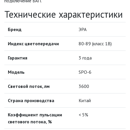
подключение БАП.
ИНФРАКРАСНЫЕ ЛАМПЫ
Технические характеристики
ИСТОЧНИКИ СВЕТА
Бренд
ЭРА
КАБЕЛЕНЕСУЩИЕ СИСТЕМЫ
Индекс цветопередачи
80-89 (класс 1B)
КАБЕЛЬ
Гарантия
3 года
КЛЕЙКИЕ ЛЕНТЫ
Модель
SPO-6
ЛЕНТЫ СВЕТОДИОДНЫЕ (LED
Световой поток, лм
3600
ЛЕНТЫ)
Страна производства
Китай
ЛИНЕЙНЫЕ СВЕТОДИОДНЫЕ
СВЕТИЛЬНИКИ
Коэффициент пульсации
< 5%
ЛЮСТРЫ
светового потока, %