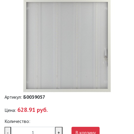
ПРОМЫШЛЕННЫЕ (SPP)
ТЕРМОСТОЙКИЕ СВЕТИЛЬНИКИ
ОФИСНЫЕ ПОДВЕСНЫЕ
СВЕТИЛЬНИКИ «GEOMETRIA»
ПРОЖЕКТОРЫ
ФОНАРИ
САДОВО-ПАРКОВЫЕ
Артикул:
Б0039057
СВЕТИЛЬНИКИ
628.91 руб.
Цена:
САДОВЫЕ СВЕТИЛЬНИКИ
Количество:
САДОВЫЕ ФАСАДНЫЕ
-
+
В корзину