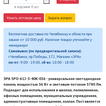
СВЕТИЛЬНИКИ
в корзине
0
шт
СВЕТИЛЬНИКИ ДЛЯ РОСТА
РАСТЕНИЙ (ФИТОСВЕТИЛЬНИКИ)
Узнать оптовую цену
Задать вопрос
АКСЕССУАРЫ ДЛЯ
ЭЛЕКТРОМОНТАЖА
Бесплатная доставка по Челябинску и области при
заказе от 10 000 руб.
Наличие товара уточняйте у
БАКТЕРИЦИДНЫЕ ЛАМПЫ
менеджера
Самовывоз (по предварительной записи):
ДАТЧИКИ ДВИЖЕНИЯ И
ФОТОРЕЛЕ
г.Челябинск, пр.Победы, 172, Магазин «ЭРА»
пн-пт:
9:00 - 19:00,
сб-вс:
10:00 - 18:00
ДЕКОРАТИВНАЯ ПОДСВЕТКА
ЭРА SPO-612-3-40K-036 - универсальная светодиодная
ДЕКОРАТИВНЫЕ СВЕТИЛЬНИКИ
панель мощностью 36 Вт и световым потоком 3780 Лм.
Подходит для использования в школах, поликлиниках,
ИЗОЛЯЦИОННАЯ ЛЕНТА
офисных помещениях, муниципальных учреждениях,
административных помещениях, холлах. Поставляется