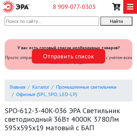
8 909-077-0303
Найти
О КОМПАНИИ
КАТАЛОГ
У вас есть готовый список необходимых товаров?
Отправить список
САДОВЫЙ ИНВЕНТАРЬ И
Просто отправьте его нам и мы посчитаем стоимость с учетом всех
ИНСТРУМЕНТЫ
возможных скидок
ПРОМЫШЛЕННЫЕ СВЕТИЛЬНИКИ
Главная
Каталог
Промышленные светильники
Офисные (SPL, SPO, LED-LP)
АВАРИЙНЫЕ
SPO-612-3-40K-036 ЭРА Светильник
БЫТОВЫЕ ЖКХ (SPB)
светодиодный 36Вт 4000К 3780Лм
595x595x19 матовый с БАП
ОФИСНЫЕ (SPL, SPO, LED-LP)