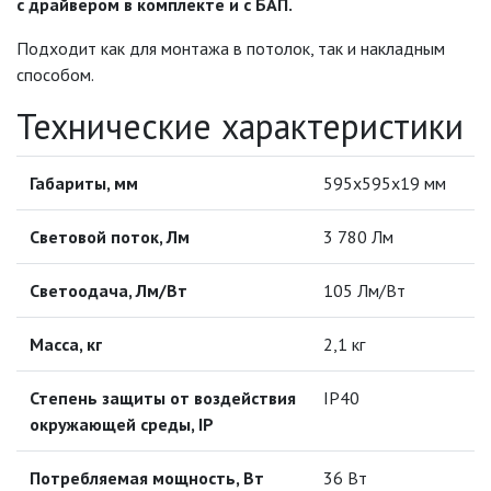
с драйвером в комплекте и с БАП.
ИНФРАКРАСНЫЕ ЛАМПЫ
Подходит как для монтажа в потолок, так и накладным
способом.
ИСТОЧНИКИ СВЕТА
Технические характеристики
КАБЕЛЕНЕСУЩИЕ СИСТЕМЫ
Габариты, мм
595х595х19 мм
КАБЕЛЬ
Световой поток, Лм
3 780 Лм
КЛЕЙКИЕ ЛЕНТЫ
Светоодача, Лм/Вт
105 Лм/Вт
ЛЕНТЫ СВЕТОДИОДНЫЕ (LED
ЛЕНТЫ)
Масса, кг
2,1 кг
ЛИНЕЙНЫЕ СВЕТОДИОДНЫЕ
Степень защиты от воздействия
IP40
СВЕТИЛЬНИКИ
окружающей среды, IP
ЛЮСТРЫ
Потребляемая мощность, Вт
36 Вт