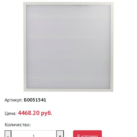
ПРОМЫШЛЕННЫЕ (SPP)
ТЕРМОСТОЙКИЕ СВЕТИЛЬНИКИ
ОФИСНЫЕ ПОДВЕСНЫЕ
СВЕТИЛЬНИКИ «GEOMETRIA»
ПРОЖЕКТОРЫ
ФОНАРИ
САДОВО-ПАРКОВЫЕ
Артикул:
Б0051541
СВЕТИЛЬНИКИ
4468.20 руб.
Цена:
САДОВЫЕ СВЕТИЛЬНИКИ
Количество:
САДОВЫЕ ФАСАДНЫЕ
-
+
В корзину