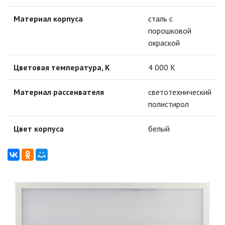
МОДУЛЬНЫЕ СИСТЕМЫ
ОСВЕЩЕНИЯ (LED МОДУЛИ)
Материал корпуса
сталь с
порошковой
НАСТОЛЬНЫЕ СВЕТИЛЬНИКИ
окраской
НИЗКОВОЛЬТНОЕ
Цветовая температура, К
4 000 К
ОБОРУДОВАНИЕ
Материал рассеивателя
светотехнический
НОВОГОДНЕЕ ОСВЕЩЕНИЕ
полистирол
Цвет корпуса
белый
ОТВЕРТКИ
ПАЯЛЬНОЕ ОБОРУДОВАНИЕ
ПОДВЕСНЫЕ ЛОФТ
СВЕТИЛЬНИКИ
ПОРТАТИВНЫЕ СОЛНЕЧНЫЕ
ЭЛЕКТРОСТАНЦИИ