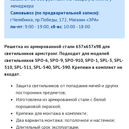
СВЕТИЛЬНИКИ
менеджера
СВЕТИЛЬНИКИ ДЛЯ РОСТА
Самовывоз (по предварительной записи):
РАСТЕНИЙ (ФИТОСВЕТИЛЬНИКИ)
г.Челябинск, пр.Победы, 172, Магазин «ЭРА»
пн-пт:
9:00 - 19:00,
сб-вс:
10:00 - 18:00
АКСЕССУАРЫ ДЛЯ
ЭЛЕКТРОМОНТАЖА
Решетка из армированной стали 657х657х98 для
БАКТЕРИЦИДНЫЕ ЛАМПЫ
светильников армстронг. Подходит для моделей
светильников SPO-6, SPO-9, SPO-910, SPO-1, SPL-5, SPL-
ДАТЧИКИ ДВИЖЕНИЯ И
510, SPL-511, SPL-540, SPL-590. Крепежи в комплект не
ФОТОРЕЛЕ
входят.
ДЕКОРАТИВНАЯ ПОДСВЕТКА
Защита светильников от попадания мячей и других
посторонних предметов;
ДЕКОРАТИВНЫЕ СВЕТИЛЬНИКИ
Изготовлена из армированной стали с белой
порошковой окраской;
Крепежи для монтажа в комплекте;
ИЗОЛЯЦИОННАЯ ЛЕНТА
Два варианта монтажа: потолочное и настенное;
Длительный срок эксплуатации.