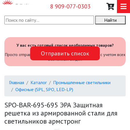
8 909-077-0303
Найти
О КОМПАНИИ
КАТАЛОГ
У вас есть готовый список необходимых товаров?
Отправить список
САДОВЫЙ ИНВЕНТАРЬ И
Просто отправьте его нам и мы посчитаем стоимость с учетом всех
ИНСТРУМЕНТЫ
возможных скидок
ПРОМЫШЛЕННЫЕ СВЕТИЛЬНИКИ
Главная
Каталог
Промышленные светильники
Офисные (SPL, SPO, LED-LP)
АВАРИЙНЫЕ
SPO-BAR-695-695 ЭРА Защитная
БЫТОВЫЕ ЖКХ (SPB)
решетка из армированной стали для
светильников армстронг
ОФИСНЫЕ (SPL, SPO, LED-LP)