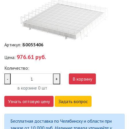
ПРОМЫШЛЕННЫЕ (SPP)
ТЕРМОСТОЙКИЕ СВЕТИЛЬНИКИ
ОФИСНЫЕ ПОДВЕСНЫЕ
Артикул:
Б0055406
СВЕТИЛЬНИКИ «GEOMETRIA»
976.61 руб.
Цена:
ПРОЖЕКТОРЫ
Количество:
ФОНАРИ
-
+
В корзину
в корзине
0
шт
САДОВО-ПАРКОВЫЕ
СВЕТИЛЬНИКИ
Узнать оптовую цену
Задать вопрос
САДОВЫЕ СВЕТИЛЬНИКИ
Бесплатная доставка по Челябинску и области при
САДОВЫЕ ФАСАДНЫЕ
заказе от 10 000 руб.
Наличие товара уточняйте у