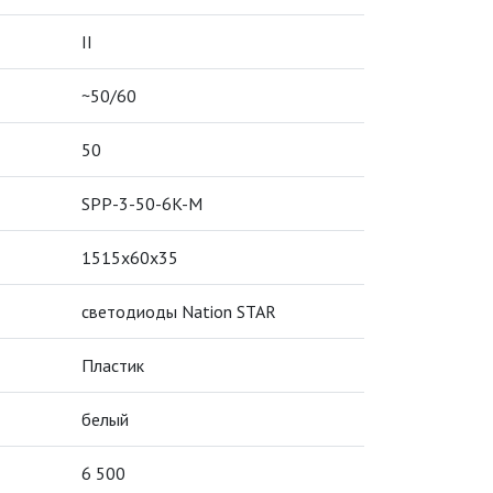
II
~50/60
50
SPP-3-50-6K-M
1515х60х35
светодиоды Nation STAR
Пластик
белый
6 500