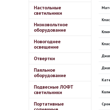
Настольные
Мат
светильники
Клас
Низковольтное
оборудование
Кли
Новогоднее
Клас
освещение
Диап
Отвертки
Диа
Паяльное
оборудование
Кате
Подвесные ЛОФТ
светильники
Коли
Портативные
Срок
солнечные