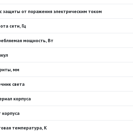
с защиты от поражения электрическим током
ота сети, Гц
ребляемая мощность, Вт
икул
риты, мм
чник света
ериал корпуса
 корпуса
овая температура, К