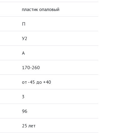
пластик опаловый
П
У2
А
170-260
от -45 до +40
3
96
25 лет