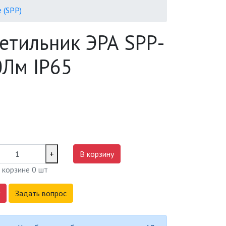
 (SPP)
етильник ЭРА SPP-
0Лм IP65
+
В корзину
 корзине
0
шт
Задать вопрос