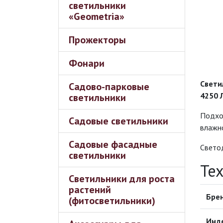
светильники
«Geometria»
Прожекторы
Фонари
Свети
Садово-парковые
4250 
светильники
Подхо
Садовые светильники
влажно
Садовые фасадные
Светод
светильники
Те
Светильники для роста
растений
Бре
(фитосветильники)
Инд