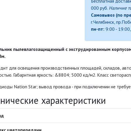
Бесплатная доставк
000 руб.
Наличие т
Самовывоз (по пр
г.Челябинск, пр.По
пн-пт:
9:00 - 19:00
льник пылевлагозащищенный с экструдированным корпусом
Лм.
дит для освещения производственных площадей, складов, авто
стью. Габаритная яркость: &8804; 5000 кд/м2. Класс светораспр
иоды Nation Star; вывод провода - при подключении не требуе
хнические характеристики
нд
екс цветопередачи