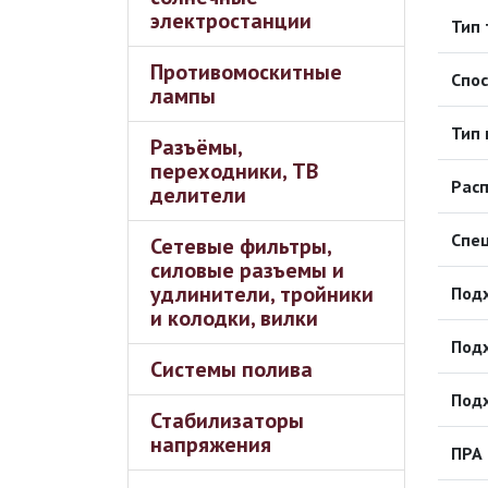
электростанции
Тип 
Противомоскитные
Спо
лампы
Тип 
Разъёмы,
переходники, ТВ
Расп
делители
Спе
Сетевые фильтры,
силовые разъемы и
удлинители, тройники
Подх
и колодки, вилки
Подх
Системы полива
Подх
Стабилизаторы
напряжения
ПРА 