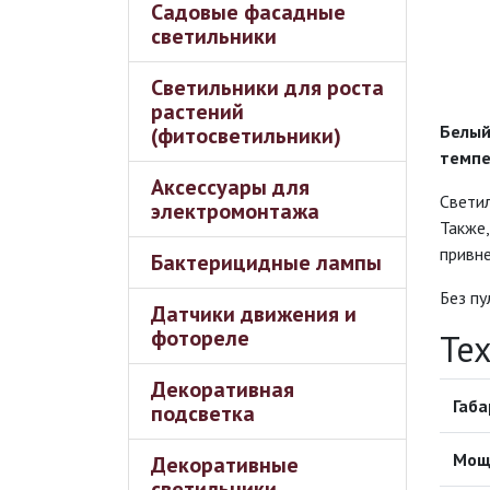
Садовые фасадные
светильники
Светильники для роста
растений
Белый
(фитосветильники)
темпе
Аксессуары для
Светил
электромонтажа
Также,
привне
Бактерицидные лампы
Без пу
Датчики движения и
фотореле
Те
Декоративная
Габа
подсветка
Мощ
Декоративные
светильники