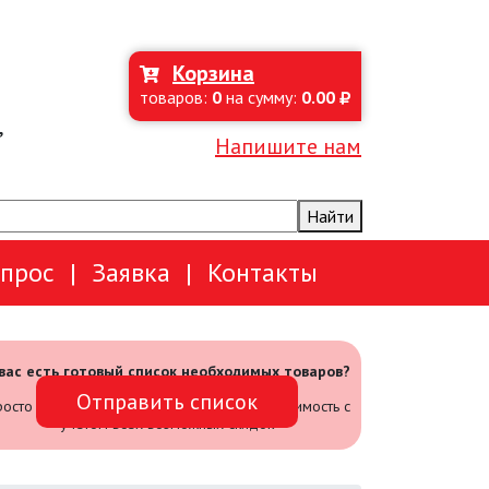
Корзина
товаров:
0
на сумму:
0.00
,
Напишите нам
Найти
опрос
|
Заявка
|
Контакты
 вас есть готовый список необходимых товаров?
Отправить список
осто отправьте его нам и мы посчитаем стоимость с
учетом всех возможных скидок